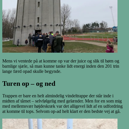
Mens vi ventede på at komme op var der juice og slik til børn og
barnlige sjæle, så man kunne tanke lidt energi inden den 201 trin
lange færd opad skulle begynde.
Turen op – og ned
Trappen er bare en helt almindelig vindeltrappe der står inde i
midten af tårnet – selvfølgelig med gelænder. Men for en som mig
med mellemsvær højdeskræk var det alligevel lidt af en udfordring
at komme til tops. Selvom op-ad helt klart er den bedste vej at gå.