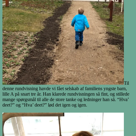
Til
denne rundvisning havde vi fået selskab af familiens yngste barn,
lille A på snart tre år. Han klarede rundvisningen så fint, og stillede
mange spørgsmål til alle de store tanke og ledninger han så. “Hva’
deet?” og “Hva’ deet?” lød det igen og igen.