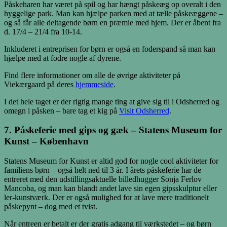
Påskeharen har været på spil og har hængt påskeæg op overalt i den
hyggelige park. Man kan hjælpe parken med at tælle påskeæggene –
og så får alle deltagende børn en præmie med hjem. Der er åbent fra
d. 17/4 – 21/4 fra 10-14.
Inkluderet i entreprisen for børn er også en foderspand så man kan
hjælpe med at fodre nogle af dyrene.
Find flere informationer om alle de øvrige aktiviteter på
Viekærgaard på deres
hjemmeside
.
I det hele taget er der rigtig mange ting at give sig til i Odsherred og
omegn i påsken – bare tag et kig på
Visit Odsherred
.
7. Påskeferie med gips og gæk – Statens Museum for
Kunst – København
Statens Museum for Kunst er altid god for nogle cool aktiviteter for
familiens børn – også helt ned til 3 år. I årets påskeferie har de
entreret med den udstillingsaktuelle billedhugger Sonja Ferlov
Mancoba, og man kan blandt andet lave sin egen gipsskulptur eller
ler-kunstværk. Der er også mulighed for at lave mere traditionelt
påskepynt – dog med et tvist.
Når entreen er betalt er der gratis adgang til værkstedet – og børn