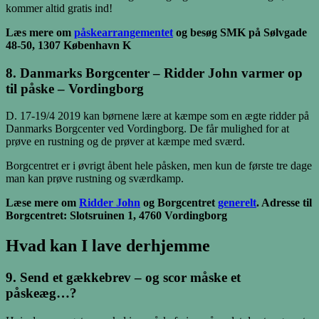
kommer altid gratis ind!
Læs mere om
påskearrangementet
og besøg SMK på Sølvgade
48-50, 1307 København K
8. Danmarks Borgcenter – Ridder John varmer op
til påske – Vordingborg
D. 17-19/4 2019 kan børnene lære at kæmpe som en ægte ridder på
Danmarks Borgcenter ved Vordingborg. De får mulighed for at
prøve en rustning og de prøver at kæmpe med sværd.
Borgcentret er i øvrigt åbent hele påsken, men kun de første tre dage
man kan prøve rustning og sværdkamp.
Læse mere om
Ridder John
og Borgcentret
generelt
. Adresse til
Borgcentret: Slotsruinen 1, 4760 Vordingborg
Hvad kan I lave derhjemme
9. Send et gækkebrev – og scor måske et
påskeæg…?