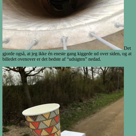
Det
gjorde også, at jeg ikke én eneste gang kiggede ud over siden, og at
billedet ovenover er det bedste af “udsigten” nedad.