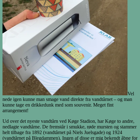
Vel
nede igen kunne man smage vand direkte fra vandtårnet – og man
kunne tage en drikkedunk med som souvenir. Meget fint
arrangement!
Ud over det nyeste vandtårn ved Køge Stadion, har Køge to andre,
nedlagte vandtårne. De fremstår i smukke, røde mursten og stammer
helt tilbage fra 1892 (vandtårnet på Niels Juelsgade) og 1924
(vandtårnet på Blegdammen). Ingen af disse er mig bekendt åbne for