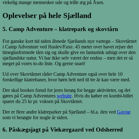
virkelig mange mennesker ude og trille æg på Åsen.
Oplevelser på hele Sjælland
5. Camp Adventure – klatrepark og skovtårn
For ganske kort tid siden åbnede Sjællands nye vartegn – Skovtårnet
i Camp Adventure ved Haslev/Faxe. 45 meter over havet rejser det
timeglasformede tårn sig og skulle give en fantastisk udsigt over den
sjællandske natur. Vi har ikke selv været der endnu – men det er så
meget på vores to-do liste. Og gerne snart!
Ud over Skovtårnet råder Camp Adventure også over hele 10
forskellige klatrebaner, hvor børn helt ned til tre år kan være med.
Der skal bookes forud for jeres besøg for begge aktiviteter, og det
gøres på Camp Adventures
website
. Hvis du køber en kombi-billet
sparer du 25 kr pr. voksen på Skovtårnet.
Der er flere andre klatreparker på Sjælland – bl.a. den ved
Gavnø
som vi besøgte for nogle år siden.
6. Påskægsjagt på Viekærgaard ved Odsherred