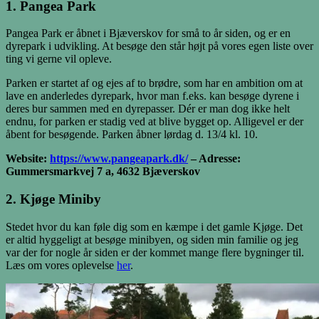
1. Pangea Park
Pangea Park er åbnet i Bjæverskov for små to år siden, og er en
dyrepark i udvikling. At besøge den står højt på vores egen liste over
ting vi gerne vil opleve.
Parken er startet af og ejes af to brødre, som har en ambition om at
lave en anderledes dyrepark, hvor man f.eks. kan besøge dyrene i
deres bur sammen med en dyrepasser. Dér er man dog ikke helt
endnu, for parken er stadig ved at blive bygget op. Alligevel er der
åbent for besøgende. Parken åbner lørdag d. 13/4 kl. 10.
Website:
https://www.pangeapark.dk/
– Adresse:
Gummersmarkvej 7 a, 4632 Bjæverskov
2. Kjøge Miniby
Stedet hvor du kan føle dig som en kæmpe i det gamle Kjøge. Det
er altid hyggeligt at besøge minibyen, og siden min familie og jeg
var der for nogle år siden er der kommet mange flere bygninger til.
Læs om vores oplevelse
her
.