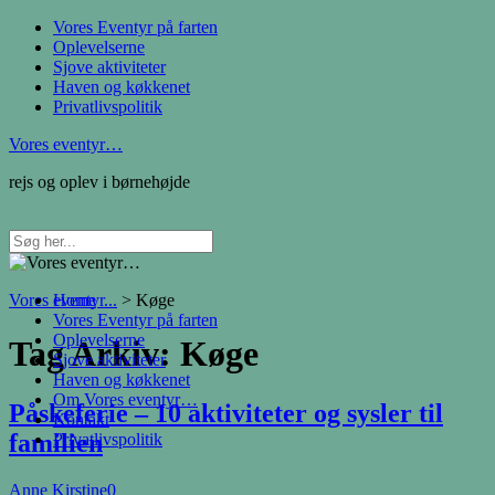
Vores Eventyr på farten
Oplevelserne
Sjove aktiviteter
Haven og køkkenet
Privatlivspolitik
Vores eventyr…
rejs og oplev i børnehøjde
Vores eventyr...
Home
>
Køge
Vores Eventyr på farten
Oplevelserne
Tag Arkiv:
Køge
Sjove aktiviteter
Haven og køkkenet
Om Vores eventyr…
Påskeferie – 10 aktiviteter og sysler til
Kontakt
familien
Privatlivspolitik
Anne Kirstine
0