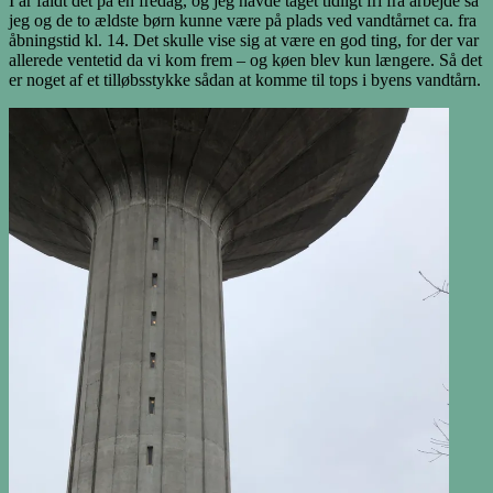
I år faldt det på en fredag, og jeg havde taget tidligt fri fra arbejde så
jeg og de to ældste børn kunne være på plads ved vandtårnet ca. fra
åbningstid kl. 14. Det skulle vise sig at være en god ting, for der var
allerede ventetid da vi kom frem – og køen blev kun længere. Så det
er noget af et tilløbsstykke sådan at komme til tops i byens vandtårn.