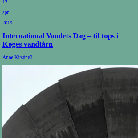
13
apr
2019
International Vandets Dag – til tops i
Køges vandtårn
Anne Kirstine
2