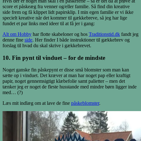
Hvis der er noget man skal i en påskeferie – så er det da at prøve at
score et påskeæg fra venner og/eller familie. Så find din kreative
side frem og få klippet lidt papirsklip. I min egen familie er vi ikke
specielt kreative når det kommer til gækkebreve, så jeg har lige
fundet et par links med ideer til at få jer i gang:
Alt om Hobby
har flotte skabeloner og hos
Traditionstid.dk
fandt jeg
denne fine
side
. Her finder I både instruktioner til gækkebrev og
forslag til hvad du skal skrive i gækkebrevet.
10. Fin pynt til vinduet – for de mindste
Noget ganske fin påskepynt er disse små blomster som man kan
sætte op i vinduet. Det kræver at man har noget pap eller kraftigt
papir, noget gennemsigtigt klæbefolie samt palietter – men det
tænker jeg er noget de fleste husstande med mindre børn ligger inde
med… (?)
Læs mit indlæg om at lave de fine
påskeblomster
.