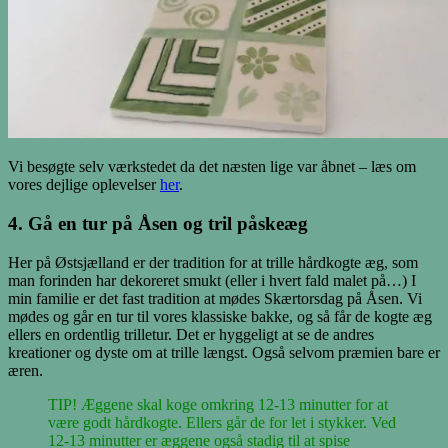
Vi besøgte selv værkstedet da det næsten lige var åbnet – læs om
vores dejlige oplevelser
her
.
4. Gå en tur på Åsen og tril påskeæg
Her på Østsjælland er der tradition for at trille hårdkogte æg, som
man forinden har dekoreret smukt (eller i hvert fald malet på…) I
min familie er det fast tradition at mødes Skærtorsdag på Åsen. Vi
mødes og går en tur til vores klassiske bakke, og så får de kogte æg
ellers en ordentlig trilletur. Det er hyggeligt at se de andres
kreationer og dyste om at trille længst. Også selvom præmien bare er
æren.
TIP! Æggene skal koge omkring 12-13 minutter for at
være godt hårdkogte. Ellers går de for let i stykker. Ved
12-13 minutter er æggene også stadig til at spise