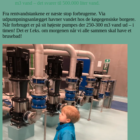
m3 vand – det svarer til 500.000 liter vand.
Fra rentvandstankene er næste stop forbrugerne. Via
udpumpningsanlægget havner vandet hos de køgegensiske borgere.
Når forbruget er på sit højeste pumpes der 250-300 m3 vand ud – i
timen! Det er f.eks. om morgenen når vi alle sammen skal have et
brusebad!