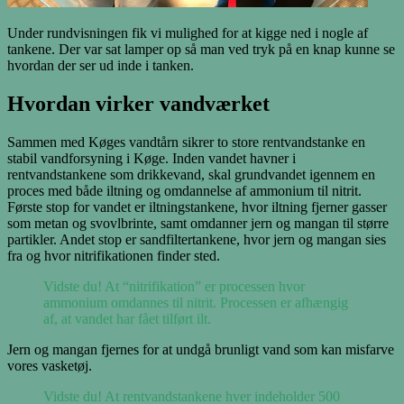
Under rundvisningen fik vi mulighed for at kigge ned i nogle af
tankene. Der var sat lamper op så man ved tryk på en knap kunne se
hvordan der ser ud inde i tanken.
Hvordan virker vandværket
Sammen med Køges vandtårn sikrer to store rentvandstanke en
stabil vandforsyning i Køge. Inden vandet havner i
rentvandstankene som drikkevand, skal grundvandet igennem en
proces med både iltning og omdannelse af ammonium til nitrit.
Første stop for vandet er iltningstankene, hvor iltning fjerner gasser
som metan og svovlbrinte, samt omdanner jern og mangan til større
partikler. Andet stop er sandfiltertankene, hvor jern og mangan sies
fra og hvor nitrifikationen finder sted.
Vidste du! At “nitrifikation” er processen hvor
ammonium omdannes til nitrit. Processen er afhængig
af, at vandet har fået tilført ilt.
Jern og mangan fjernes for at undgå brunligt vand som kan misfarve
vores vasketøj.
Vidste du! At rentvandstankene hver indeholder 500