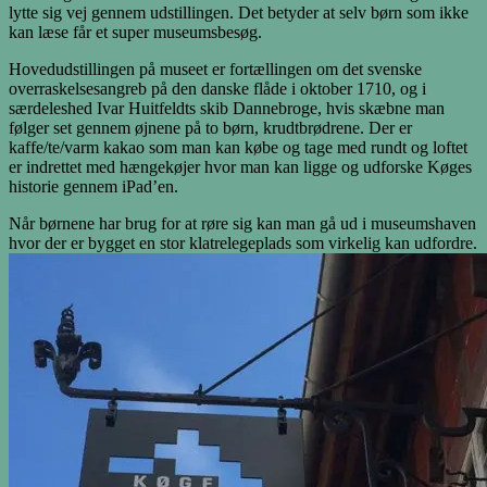
lytte sig vej gennem udstillingen. Det betyder at selv børn som ikke
kan læse får et super museumsbesøg.
Hovedudstillingen på museet er fortællingen om det svenske
overraskelsesangreb på den danske flåde i oktober 1710, og i
særdeleshed Ivar Huitfeldts skib Dannebroge, hvis skæbne man
følger set gennem øjnene på to børn, krudtbrødrene. Der er
kaffe/te/varm kakao som man kan købe og tage med rundt og loftet
er indrettet med hængekøjer hvor man kan ligge og udforske Køges
historie gennem iPad’en.
Når børnene har brug for at røre sig kan man gå ud i museumshaven
hvor der er bygget en stor klatrelegeplads som virkelig kan udfordre.