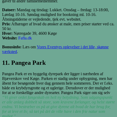
gaver til andre familiemedlemmer.
Datoer:
Mandag og tirsdag: Lukket. Onsdag – fredag: 13-18:00,
Lørdag 10-16. Søndag mulighed for bookning ml. 10-16.
Åbningstiderne er vejledende, tjek evt. websitet.
Pris:
Afhænger af hvad du ønsker at male, men priser starter ved ca.
50 kr.
Hvor:
Nørregade 39, 4600 Køge
Website:
Fafla.dk
Bonusinfo:
Læs om
Vores Eventyrs oplevelser i det lille, skønne
værksted
.
11. Pangea Park
Pangea Park er en hyggelig dyrepark der ligger i nærheden af
Bjæverskov ved Køge. Parken er stadig under opbygning, men har
åbent for besøgende hver dag gennem hele sommeren. Der er f.eks.
både en krybdyrsgrotte og et uglerige. Derudover er der mulighed
for at se forskellige andre dyrearter. Pangea Park siger om sig selv
“Vi giver ordet fangeskab en helt ny betydning. Som udgangspunkt
er alle anlæg dobbelt så store, som kravene forlanger, og helst større
endnu. Vi bestræber os på at give dyrene alt hvad de har brug for,
for at leve et liv, så tæt på det de ville have i den frie natur som
muligt.”