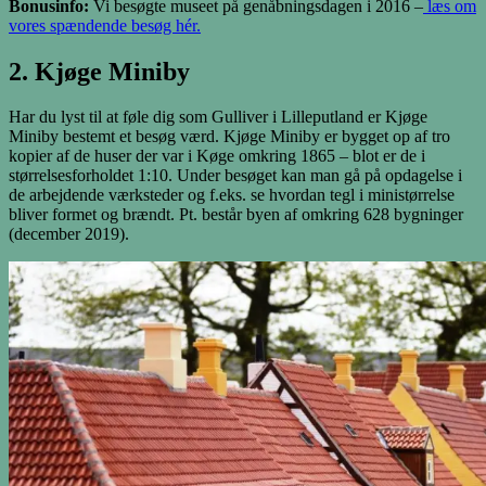
Bonusinfo:
Vi besøgte museet på genåbningsdagen i 2016 –
læs om
vores spændende besøg hér.
2. Kjøge Miniby
Har du lyst til at føle dig som Gulliver i Lilleputland er Kjøge
Miniby bestemt et besøg værd. Kjøge Miniby er bygget op af tro
kopier af de huser der var i Køge omkring 1865 – blot er de i
størrelsesforholdet 1:10. Under besøget kan man gå på opdagelse i
de arbejdende værksteder og f.eks. se hvordan tegl i ministørrelse
bliver formet og brændt. Pt. består byen af omkring 628 bygninger
(december 2019).