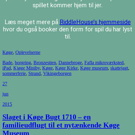
spillet kommer hjem til jer.
Læs meget mere på
RiddleHouse’s hjemmeside
hvor du også booker den form for spil du har lyst
til.
Køge
,
Oplevelserne
Bade
,
borgring
,
Bronzestien
,
Dannebroge
,
Fafla mikroværksted
,
iPad
,
Kjøge Miniby
,
Køge
,
Køge Kirke
,
Køge museum
,
skattejagt
,
sommerferie
,
Strand
,
Vikingeborgen
27
jun
2015
Slaget i Køge Bugt 1710 – en
familieudflugt til et nytænkende Køge
Museum