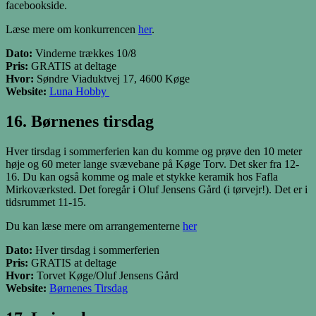
facebookside.
Læse mere om konkurrencen
her
.
Dato:
Vinderne trækkes 10/8
Pris:
GRATIS at deltage
Hvor:
Søndre Viaduktvej 17, 4600 Køge
Website:
Luna Hobby
16. Børnenes tirsdag
Hver tirsdag i sommerferien kan du komme og prøve den 10 meter
høje og 60 meter lange svævebane på Køge Torv. Det sker fra 12-
16. Du kan også komme og male et stykke keramik hos Fafla
Mirkoværksted. Det foregår i Oluf Jensens Gård (i tørvejr!). Det er i
tidsrummet 11-15.
Du kan læse mere om arrangementerne
her
Dato:
Hver tirsdag i sommerferien
Pris:
GRATIS at deltage
Hvor:
Torvet Køge/Oluf Jensens Gård
Website:
Børnenes Tirsdag