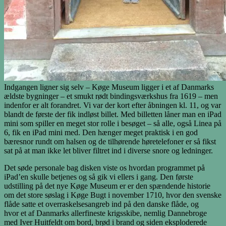
Indgangen ligner sig selv – Køge Museum ligger i et af Danmarks
ældste bygninger – et smukt rødt bindingsværkshus fra 1619 – men
indenfor er alt forandret. Vi var der kort efter åbningen kl. 11, og var
blandt de første der fik indløst billet. Med billetten låner man en iPad
mini som spiller en meget stor rolle i besøget – så alle, også Linea på
6, fik en iPad mini med. Den hænger meget praktisk i en god
bæresnor rundt om halsen og de tilhørende høretelefoner er så fikst
sat på at man ikke let bliver filtret ind i diverse snore og ledninger.
Det søde personale bag disken viste os hvordan programmet på
iPad’en skulle betjenes og så gik vi ellers i gang. Den første
udstilling på det nye Køge Museum er er den spændende historie
om det store søslag i Køge Bugt i november 1710, hvor den svenske
flåde satte et overraskelsesangreb ind på den danske flåde, og
hvor et af Danmarks allerfineste krigsskibe, nemlig Dannebroge
med Iver Huitfeldt om bord, brød i brand og siden eksploderede