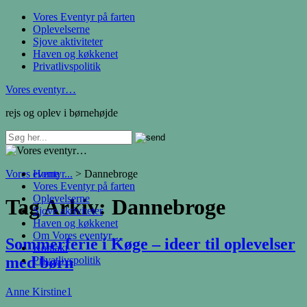
Vores Eventyr på farten
Oplevelserne
Sjove aktiviteter
Haven og køkkenet
Privatlivspolitik
Vores eventyr…
rejs og oplev i børnehøjde
Vores eventyr...
Home
>
Dannebroge
Vores Eventyr på farten
Oplevelserne
Tag Arkiv:
Dannebroge
Sjove aktiviteter
Haven og køkkenet
Om Vores eventyr…
Sommerferie i Køge – ideer til oplevelser
Kontakt
med børn
Privatlivspolitik
Anne Kirstine
1