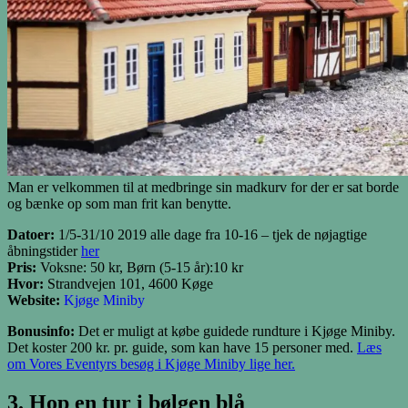
Man er velkommen til at medbringe sin madkurv for der er sat borde
og bænke op som man frit kan benytte.
Datoer:
1/5-31/10 2019 alle dage fra 10-16 – tjek de nøjagtige
åbningstider
her
Pris:
Voksne: 50 kr, Børn (5-15 år):10 kr
Hvor:
Strandvejen 101, 4600 Køge
Website:
Kjøge Miniby
Bonusinfo:
Det er muligt at købe guidede rundture i Kjøge Miniby.
Det koster 200 kr. pr. guide, som kan have 15 personer med.
Læs
om Vores Eventyrs besøg i Kjøge Miniby lige her.
3. Hop en tur i bølgen blå