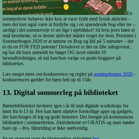
En
sommerferie behøver ikke kun at være fyldt med fysisk aktivitet –
men det kan også være at fordybe sig i en spændende bog eller tre –
særligt i det sommervejr vi ser lige i øjeblikket! Så hvis jeres børn er
små læseheste, så er denne aktivitet måske noget for dem. Præmien i
Sommerbogen 2020 er at tømme en Bog og Idé på 5 minutter – det
er da en FOR FED præmie! Derudover er der en lille sidegevinst,
og har dit barn anmeldt tre bøger OG lavet mindst 10
læseudfordringer, så må han/hun vælge en gratis boggave på
biblioteket.
Læs meget mere om konkurrence og regler på
sommerbogen 2020
–
konkurrencen gælder for børn helt op til 15år.
13. Digital sommerleg på biblioteket
Børnebiblioteket inviterer igen i år til små digitale workshops for
børn fra 6-13 år. Her kan børn afprøve forskellige apps og gadgets,
der kan bruges til leg og gode historier. Det foregår på kommunens
biblioteker i sommerferien. Aktiviteterne er GRATIS og man møder
bare op – dvs. tilmelding er ikke nødvendig.
Se en oversigt over de tilgængelige aktiviteter
her
.