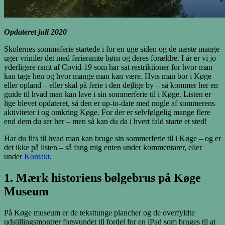
Opdateret juli 2020
Skolernes sommeferie startede i for en uge siden og de næste mange
uger vrimler det med ferieramte børn og deres forældre. I år er vi jo
yderligere ramt af Covid-19 som har sat restriktioner for hvor man
kan tage hen og hvor mange man kan være. Hvis man bor i Køge
eller opland – eller skal på ferie i den dejlige by – så kommer her en
guide til hvad man kan lave i sin sommerferie til i Køge. Listen er
lige blevet opdateret, så den er up-to-date med nogle af sommerens
aktiviteter i og omkring Køge. For der er selvfølgelig mange flere
end dem du ser her – men så kan du da i hvert fald starte et sted!
Har du fifs til hvad man kan bruge sin sommerferie til i Køge – og er
det ikke på listen – så fang mig enten under kommentarer, eller
under
Kontakt
.
1. Mærk historiens bølgebrus på Køge
Museum
På Køge museum er de teksttunge plancher og de overfyldte
udstillingsmontrer forsvundet til fordel for en iPad som bruges til at