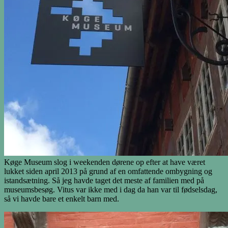
Køge Museum slog i weekenden dørene op efter at have været
lukket siden april 2013 på grund af en omfattende ombygning og
istandsætning. Så jeg havde taget det meste af familien med på
museumsbesøg. Vitus var ikke med i dag da han var til fødselsdag,
så vi havde bare et enkelt barn med.