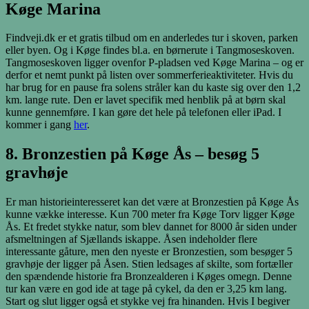
Køge Marina
Findveji.dk er et gratis tilbud om en anderledes tur i skoven, parken
eller byen. Og i Køge findes bl.a. en børnerute i Tangmoseskoven.
Tangmoseskoven ligger ovenfor P-pladsen ved Køge Marina – og er
derfor et nemt punkt på listen over sommerferieaktiviteter. Hvis du
har brug for en pause fra solens stråler kan du kaste sig over den 1,2
km. lange rute. Den er lavet specifik med henblik på at børn skal
kunne gennemføre. I kan gøre det hele på telefonen eller iPad. I
kommer i gang
her
.
8. Bronzestien på Køge Ås – besøg 5
gravhøje
Er man historieinteresseret kan det være at Bronzestien på Køge Ås
kunne vække interesse. Kun 700 meter fra Køge Torv ligger Køge
Ås. Et fredet stykke natur, som blev dannet for 8000 år siden under
afsmeltningen af Sjællands iskappe. Åsen indeholder flere
interessante gåture, men den nyeste er Bronzestien, som besøger 5
gravhøje der ligger på Åsen. Stien ledsages af skilte, som fortæller
den spændende historie fra Bronzealderen i Køges omegn. Denne
tur kan være en god ide at tage på cykel, da den er 3,25 km lang.
Start og slut ligger også et stykke vej fra hinanden. Hvis I begiver