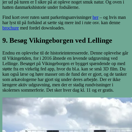
jer ud på turen er I sikre på at opleve noget smuk natur. Og oven i
hatten danmarkshistorie under fodsålerne.
Find kort over ruten samt parkeringsanvisninger
her
– og hvis man
har lyst til på forhånd at sætte sig mere ind i rute osv. kan denne
brochure
med fordel downloades.
9. Besøg Vikingeborgen ved Lellinge
Endnu en oplevelse til de historieinteresserede. Denne oplevelse går
til Vikingetiden, for i 2016 åbnede en levende udgravning ved
Lellinge. Besøget på Vikingeborgen er bygget spændende op med
støtte fra en virkelig fed app, hvor du bl.a. kan se små 3D film. Du
kan også læse og høre masser om de fund der er gjort, og de tanker
som arkæologerne har gjort sig under deres arbejde. Der er ikke
længere aktiv udgravning, men der er stadig rundvisninger i
skolernes sommerferie. Det sker hver dag kl. 11 og er gratis.