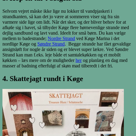
Selvom vejret måske ikke lige nu lokker til vandpjaskeri i
strandkanten, så kan det jo være at sommeren viser sig fra sin
varmere side lige om lidt. Når det sker, og der bliver behov for at
afkøle sig i havet, så tilbyder Køge flere børnevenlige strande med
dejlig sandbund og lavt vand. Ideelt for små børn. Du kan vælge
mellem to badestrande;
Nordre Strand
ved Køge Marina i det
nordlige Køge og
Søndre Strand
. Begge strande har fået gevaldige
ansigtsløft for nogle år siden og er blevet super lækre. Ved Søndre
Strand kan man f.eks. leje både et samtalekøkken og et mobilt
køkken – læs mere om de muligheder
her
og planlæg en dag med
masser af badning efterfulgt af skøn mad tilberedt i det fri.
4. Skattejagt rundt i Køge