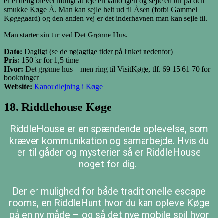
er endelig blevet muligt at leje en kano igen og sejle en tur på den
smukke Køge Å. Man kan sejle helt ud til Åsen (forbi Gammel
Køgegaard) og den anden vej er det inderhavnen man kan sejle til.
Man starter sin tur ved Det Grønne Hus.
Dato:
Dagligt (se de nøjagtige tider på linket nedenfor)
Pris:
150 kr for 1,5 time
Hvor:
Det grønne hus – men ring til VisitKøge, tlf. 69 15 61 70 for
bookninger
Website:
Kanoudlejning i Køge
18. Riddlehouse Køge
RiddleHouse er en spændende oplevelse, som
kræver kommunikation og samarbejde. Hvis du
er til gåder og mysterier så er RiddleHouse
noget for dig.
Der er mulighed for både traditionelle escape
rooms, en RiddleHunt hvor du kan opleve Køge
på en ny måde – og så det nye mobile spil hvor