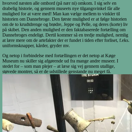
hvorved næsten alle ombord (på nær ni) omkom. I sig selv en
drabelig historie, og gennem museets nye tilgangsvinkel får alle
mulighed for at være med! Man kan vælge mellem to vinkler til
historien om Dannebroge. Den første mulighed er at følge historien
om de to krudtdrenge og brødre, Jeppe og Pelle, og deres (korte) liv
på skibet. Den anden mulighed er den faktabaserede fortælling om
Dannebroges endeligt. Dertil kommer så en tredje mulighed, nemlig
at lære mere om de artefakter der er fundet i tiden efter forliset, f.eks.
uniformsknapper, kårder, gryder mv.
Og netop i forbindelse med fortællingen er det netop at Køge
Museum nu skiller sig afgørende ud fra mange andre museer. I
stedet for – som man plejer – at læse sig vej gennem utallige,
støvede montrer, så er de udstillede genstande nu meget få.