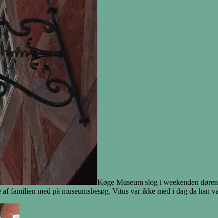
Køge Museum slog i weekenden dørene o
af familien med på museumsbesøg. Vitus var ikke med i dag da han var t