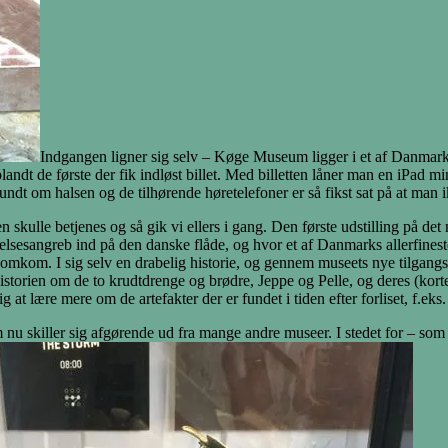
Indgangen ligner sig selv – Køge Museum ligger i et af Danmar
blandt de første der fik indløst billet. Med billetten låner man en iPad mi
 om halsen og de tilhørende høretelefoner er så fikst sat på at man ikke
skulle betjenes og så gik vi ellers i gang. Den første udstilling på d
lsesangreb ind på den danske flåde, og hvor et af Danmarks allerfines
omkom. I sig selv en drabelig historie, og gennem museets nye tilgang
historien om de to krudtdrenge og brødre, Jeppe og Pelle, og deres (kort
t lære mere om de artefakter der er fundet i tiden efter forliset, f.eks
u skiller sig afgørende ud fra mange andre museer. I stedet for – som m