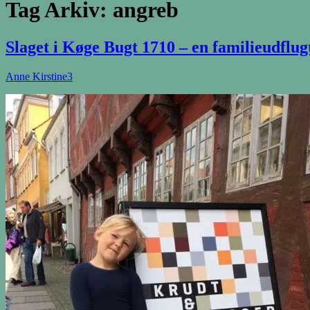
Tag Arkiv:
angreb
Slaget i Køge Bugt 1710 – en familieudflu
Anne Kirstine
3