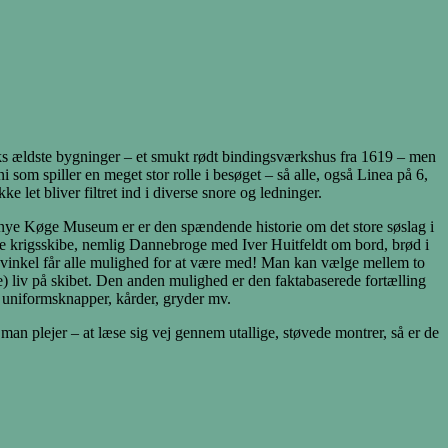
ks ældste bygninger – et smukt rødt bindingsværkshus fra 1619 – men
ni som spiller en meget stor rolle i besøget – så alle, også Linea på 6,
 let bliver filtret ind i diverse snore og ledninger.
et nye Køge Museum er er den spændende historie om det store søslag i
te krigsskibe, nemlig Dannebroge med Iver Huitfeldt om bord, brød i
svinkel får alle mulighed for at være med! Man kan vælge mellem to
e) liv på skibet. Den anden mulighed er den faktabaserede fortælling
. uniformsknapper, kårder, gryder mv.
an plejer – at læse sig vej gennem utallige, støvede montrer, så er de