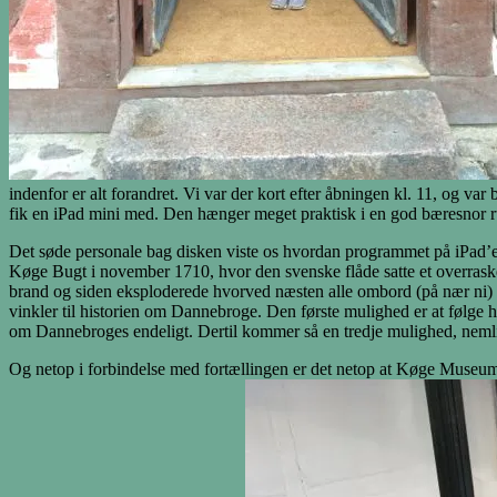
indenfor er alt forandret. Vi var der kort efter åbningen kl. 11, og var 
fik en iPad mini med. Den hænger meget praktisk i en god bæresnor rundt
Det søde personale bag disken viste os hvordan programmet på iPad’en 
Køge Bugt i november 1710, hvor den svenske flåde satte et overraske
brand og siden eksploderede hvorved næsten alle ombord (på nær ni) 
vinkler til historien om Dannebroge. Den første mulighed er at følge 
om Dannebroges endeligt. Dertil kommer så en tredje mulighed, nemlig a
Og netop i forbindelse med fortællingen er det netop at Køge Museum n