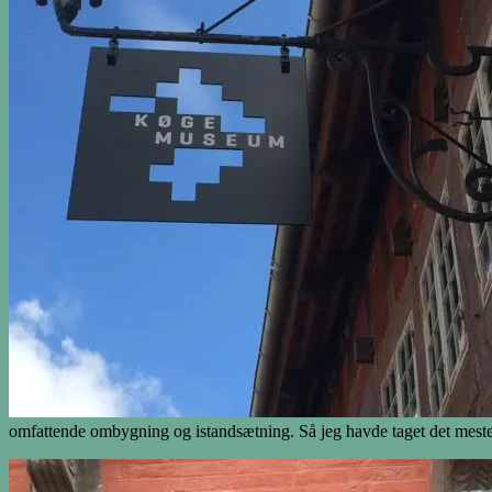
omfattende ombygning og istandsætning. Så jeg havde taget det meste 