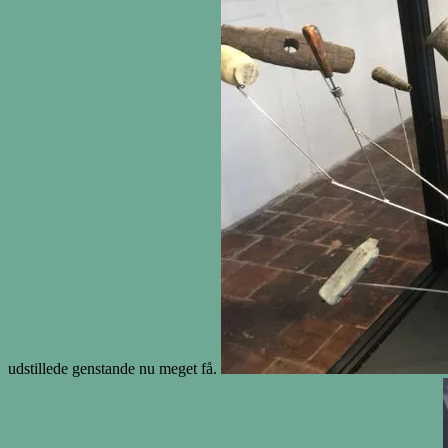
udstillede genstande nu meget få.