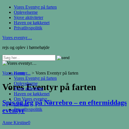
Vores Eventyr på farten
Oplevelserne
Sjove aktiviteter
Haven og køkkenet
Privatlivspolitik
Vores eventyr…
rejs og oplev i børnehøjde
Vores eventyr...
Home
>
Vores Eventyr på farten
Vores Eventyr på farten
Oplevelserne
Vores Eventyr på farten
Sjove aktiviteter
Haven og køkkenet
Om Vores eventyr…
Spis og leg på Nørrebro – en eftermiddags
Kontakt
eventyr
Privatlivspolitik
Anne Kirstine
0