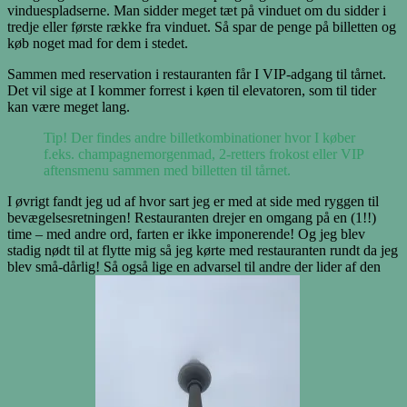
vinduespladserne. Man sidder meget tæt på vinduet om du sidder i
tredje eller første række fra vinduet. Så spar de penge på billetten og
køb noget mad for dem i stedet.
Sammen med reservation i restauranten får I VIP-adgang til tårnet.
Det vil sige at I kommer forrest i køen til elevatoren, som til tider
kan være meget lang.
Tip! Der findes andre billetkombinationer hvor I køber
f.eks. champagnemorgenmad, 2-retters frokost eller VIP
aftensmenu sammen med billetten til tårnet.
I øvrigt fandt jeg ud af hvor sart jeg er med at side med ryggen til
bevægelsesretningen! Restauranten drejer en omgang på en (1!!)
time – med andre ord, farten er ikke imponerende! Og jeg blev
stadig nødt til at flytte mig så jeg kørte med restauranten rundt da jeg
blev små-dårlig! Så også lige en advarsel til andre der lider af den