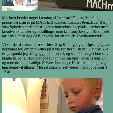
Machmit beyder noget i retning af “vær med!” – og det er lige
præcis det man er på MACHmit Kindermuseum i Prenzlauer Berg. I
virkeligheden er det en slags stor indendørs legeplads, krydret med
kreative aktiviteter og udstillinger man kan fordybe sig i. Personalet
taler tysk, men dog også engelsk for en stor dels vedkommende
Vi var der da mine børn var hhv. 6 og 8 år, og jeg vil sige, at jeg var
bekymret for, om min datter på 8 var for stor til stedet. Det var ikke
et synspunkt jeg delagtiggjorde hende i, og slet ikke noget hun selv
bragte på bane. Hun drønede rundt med sin bror i et slags legeland
og morede sig gevaldigt. Selvom hun nu er 10 år har hun lige sagt at
hun gerne vil tilbage. Museet placerer selv deres målgruppe som 4-
12 år.