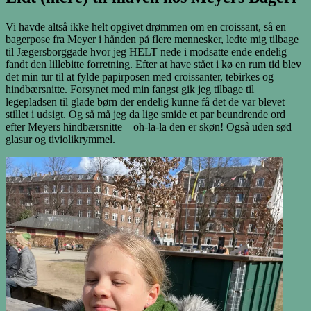
Vi havde altså ikke helt opgivet drømmen om en croissant, så en
bagerpose fra Meyer i hånden på flere mennesker, ledte mig tilbage
til Jægersborggade hvor jeg HELT nede i modsatte ende endelig
fandt den lillebitte forretning. Efter at have stået i kø en rum tid blev
det min tur til at fylde papirposen med croissanter, tebirkes og
hindbærsnitte. Forsynet med min fangst gik jeg tilbage til
legepladsen til glade børn der endelig kunne få det de var blevet
stillet i udsigt. Og så må jeg da lige smide et par beundrende ord
efter Meyers hindbærsnitte – oh-la-la den er skøn! Også uden sød
glasur og tiviolikrymmel.