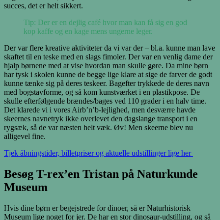
succes, det er helt sikkert.
Tip: Der er en dejlig café hvor man kan få sig en god
kop kaffe og en kage mens ungerne leger.
Der var flere kreative aktiviteter da vi var der – bl.a. kunne man lave
skaftet til en teske med en slags fimoler. Der var en venlig dame der
hjalp børnene med at vise hvordan man skulle gøre. Da mine børn
har tysk i skolen kunne de begge lige klare at sige de farver de godt
kunne tænke sig på deres teskeer. Bagefter trykkede de deres navn
med bogstavforme, og så kom kunstværket i en plastikpose. De
skulle efterfølgende brændes/bages ved 110 grader i en halv time.
Det klarede vi i vores Airb’n’b-lejlighed, men desværre havde
skeernes navnetryk ikke overlevet den dagslange transport i en
rygsæk, så de var næsten helt væk. Øv! Men skeerne blev nu
alligevel fine.
Tjek åbningstider, billetpriser og aktuelle udstillinger lige her
Besøg T-rex’en Tristan på Naturkunde
Museum
Hvis dine børn er begejstrede for dinoer, så er Naturhistorisk
Museum lige noget for jer. De har en stor dinosaur-udstilling, og så