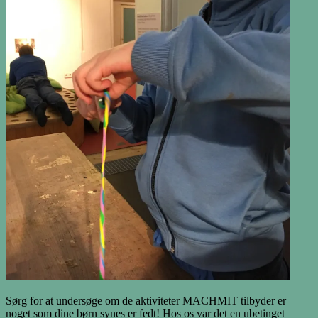
Sørg for at undersøge om de aktiviteter MACHMIT tilbyder er
noget som dine børn synes er fedt! Hos os var det en ubetinget