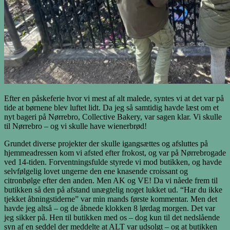
Efter en påskeferie hvor vi mest af alt malede, syntes vi at det var på
tide at børnene blev luftet lidt. Da jeg så samtidig havde læst om et
nyt bageri på Nørrebro, Collective Bakery, var sagen klar. Vi skulle
til Nørrebro – og vi skulle have wienerbrød!
Grundet diverse projekter der skulle igangsættes og afsluttes på
hjemmeadressen kom vi afsted efter frokost, og var på Nørrebrogade
ved 14-tiden. Forventningsfulde styrede vi mod butikken, og havde
selvfølgelig lovet ungerne den ene knasende croissant og
citronbølge efter den anden. Men AK og VE! Da vi nåede frem til
butikken så den på afstand unægtelig noget lukket ud. “Har du ikke
tjekket åbningstiderne” var min mands første kommentar. Men det
havde jeg altså – og de åbnede klokken 8 lørdag morgen. Det var
jeg sikker på. Hen til butikken med os – dog kun til det nedslående
syn af en seddel der meddelte at ALT var udsolgt – og at butikken