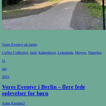
Vores Eventyr på farten
Coffee Collective
,
Istid
,
København
,
Legeplads
,
Meyers
,
Nørrebro
11
apr
2021
Vores Eventyr i Berlin – flere fede
oplevelser for børn
Anne Kirstine
2