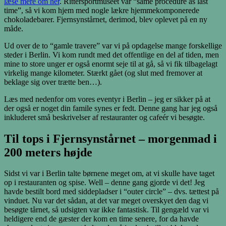
læse mere om her
. Rittersportmuseet var “same procedure as last
time”, så vi kom hjem med nogle lækre hjemmekomponerede
chokoladebarer. Fjernsynstårnet, derimod, blev oplevet på en ny
måde.
Ud over de to “gamle travere” var vi på opdagelse mange forskellige
steder i Berlin. Vi kom rundt med det offentlige en del af tiden, men
mine to store unger er også enormt seje til at gå, så vi fik tilbagelagt
virkelig mange kilometer. Stærkt gået (og slut med fremover at
beklage sig over trætte ben…).
Læs med nedenfor om vores eventyr i Berlin – jeg er sikker på at
der også er noget din famile synes er fedt. Denne gang har jeg også
inkluderet små beskrivelser af restauranter og cafeér vi besøgte.
Til tops i Fjernsynstårnet – morgenmad i
200 meters højde
Sidst vi var i Berlin talte børnene meget om, at vi skulle have taget
op i restauranten og spise. Well – denne gang gjorde vi det! Jeg
havde bestilt bord med siddepladser i “outer circle” – dvs. tættest på
vinduet. Nu var det sådan, at det var meget overskyet den dag vi
besøgte tårnet, så udsigten var ikke fantastisk. Til gengæld var vi
heldigere end de gæster der kom en time senere, for da havde