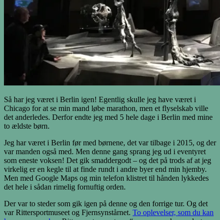
Så har jeg været i Berlin igen! Egentlig skulle jeg have været i
Chicago for at se min mand løbe marathon, men et flyselskab ville
det anderledes. Derfor endte jeg med 5 hele dage i Berlin med mine
to ældste børn.
Jeg har været i Berlin før med børnene, det var tilbage i 2015, og der
var manden også med. Men denne gang sprang jeg ud i eventyret
som eneste voksen! Det gik smaddergodt – og det på trods af at jeg
virkelig er en kegle til at finde rundt i andre byer end min hjemby.
Men med Google Maps og min telefon klistret til hånden lykkedes
det hele i sådan rimelig fornuftig orden.
Der var to steder som gik igen på denne og den forrige tur. Og det
var Rittersportmuseet og Fjernsynstårnet.
To oplevelser, som du kan