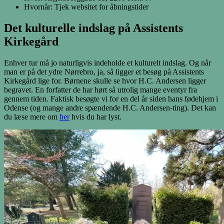
Hvornår: Tjek websitet for åbningstider
Det kulturelle indslag på Assistents
Kirkegård
Enhver tur må jo naturligvis indeholde et kulturelt indslag. Og når
man er på det ydre Nørrebro, ja, så ligger et besøg på Assistents
Kirkegård lige for. Børnene skulle se hvor H.C. Andersen ligger
begravet. En forfatter de har hørt så utrolig mange eventyr fra
gennem tiden. Faktisk besøgte vi for en del år siden hans fødehjem i
Odense (og mange andre spændende H.C. Andersen-ting). Det kan
du læse mere om
her
hvis du har lyst.