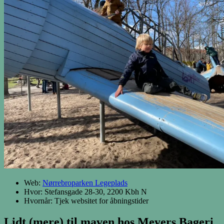
Web:
Nørrebroparken Legeplads
Hvor: Stefansgade 28-30, 2200 Kbh N
Hvornår: Tjek websitet for åbningstider
Lidt (mere) til maven hos Meyers Bageri