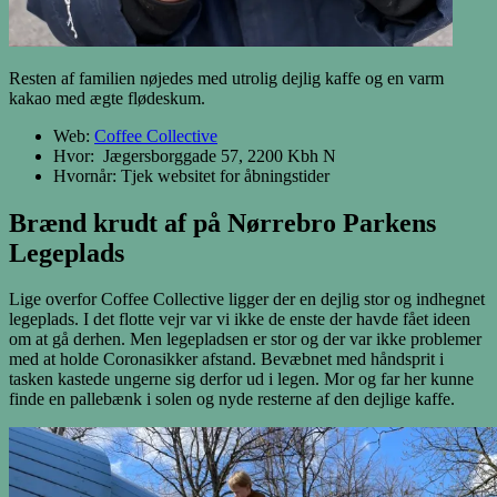
Resten af familien nøjedes med utrolig dejlig kaffe og en varm
kakao med ægte flødeskum.
Web:
Coffee Collective
Hvor: Jægersborggade 57, 2200 Kbh N
Hvornår: Tjek websitet for åbningstider
Brænd krudt af på Nørrebro Parkens
Legeplads
Lige overfor Coffee Collective ligger der en dejlig stor og indhegnet
legeplads. I det flotte vejr var vi ikke de enste der havde fået ideen
om at gå derhen. Men legepladsen er stor og der var ikke problemer
med at holde Coronasikker afstand. Bevæbnet med håndsprit i
tasken kastede ungerne sig derfor ud i legen. Mor og far her kunne
finde en pallebænk i solen og nyde resterne af den dejlige kaffe.