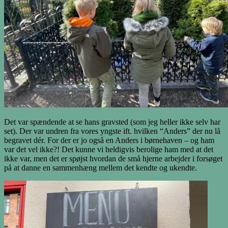
Det var spændende at se hans gravsted (som jeg heller ikke selv har
set). Der var undren fra vores yngste ift. hvilken “Anders” der nu lå
begravet dér. For der er jo også en Anders i børnehaven – og ham
var det vel ikke?! Det kunne vi heldigvis berolige ham med at det
ikke var, men det er spøjst hvordan de små hjerne arbejder i forsøget
på at danne en sammenhæng mellem det kendte og ukendte.