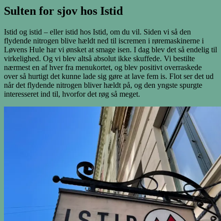
Sulten for sjov hos Istid
Istid og istid – eller istid hos Istid, om du vil. Siden vi så den
flydende nitrogen blive hældt ned til iscremen i røremaskinerne i
Løvens Hule har vi ønsket at smage isen. I dag blev det så endelig til
virkelighed. Og vi blev altså absolut ikke skuffede. Vi bestilte
nærmest en af hver fra menukortet, og blev positivt overraskede
over så hurtigt det kunne lade sig gøre at lave fem is. Flot ser det ud
når det flydende nitrogen bliver hældt på, og den yngste spurgte
interesseret ind til, hvorfor det røg så meget.