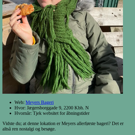
Web:
Meyers Bageri
Hvor: Jægersborggade 9, 2200 Kbh. N
Hvornår: Tjek websitet for åbningstider
Vidste du; at denne lokation er Meyers allerførste bageri? Det er
altså ren nostalgi og besøge.