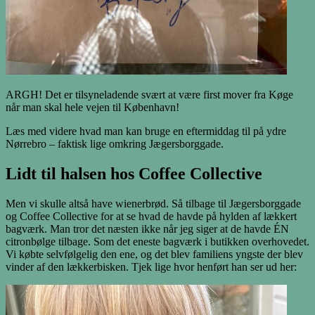
ARGH! Det er tilsyneladende svært at være first mover fra Køge
når man skal hele vejen til København!
Læs med videre hvad man kan bruge en eftermiddag til på ydre
Nørrebro – faktisk lige omkring Jægersborggade.
Lidt til halsen hos Coffee Collective
Men vi skulle altså have wienerbrød. Så tilbage til Jægersborggade
og Coffee Collective for at se hvad de havde på hylden af lækkert
bagværk. Man tror det næsten ikke når jeg siger at de havde ÉN
citronbølge tilbage. Som det eneste bagværk i butikken overhovedet.
Vi købte selvfølgelig den ene, og det blev familiens yngste der blev
vinder af den lækkerbisken. Tjek lige hvor henført han ser ud her: