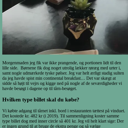
Morgenmaden jeg fik var ikke prangende, og portionen lidt til den
lille side. Børnene fik dog noget utrolig lækker røræg med urter i,
samt nogle udmærkede tyske pølser. Jeg var helt ærligt stadig sulten
da jeg havde spist min continental breakfast… Det var skægt at
sidde så højt til vejrs og kigge ned på nogle af de seværdigheder vi
havde besøgt i dagene op til tårn-besøget.
Hvilken type billet skal du købe?
Vi købte adgang til tårnet inkl. bord i restauranten tættest på vinduet.
Det kostede kr. 482 kr (i 2019). Til sammenligning koster samme
type billet dog med inner circle så 401 kr. Jeg vil helt klart sige: Der
er ingen grund til at bruge de ekstra penge og så vælge