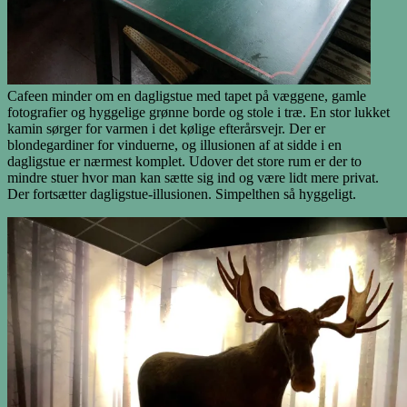
Cafeen minder om en dagligstue med tapet på væggene, gamle
fotografier og hyggelige grønne borde og stole i træ. En stor lukket
kamin sørger for varmen i det kølige efterårsvejr. Der er
blondegardiner for vinduerne, og illusionen af at sidde i en
dagligstue er nærmest komplet. Udover det store rum er der to
mindre stuer hvor man kan sætte sig ind og være lidt mere privat.
Der fortsætter dagligstue-illusionen. Simpelthen så hyggeligt.