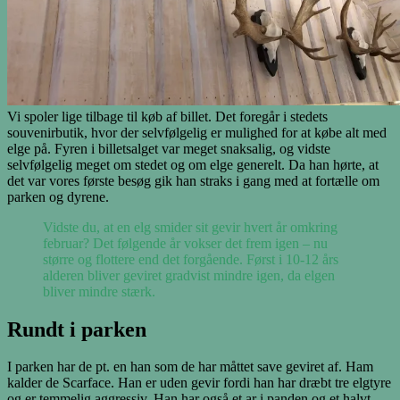
Vi spoler lige tilbage til køb af billet. Det foregår i stedets
souvenirbutik, hvor der selvfølgelig er mulighed for at købe alt med
elge på. Fyren i billetsalget var meget snaksalig, og vidste
selvfølgelig meget om stedet og om elge generelt. Da han hørte, at
det var vores første besøg gik han straks i gang med at fortælle om
parken og dyrene.
Vidste du, at en elg smider sit gevir hvert år omkring
februar? Det følgende år vokser det frem igen – nu
større og flottere end det forgående. Først i 10-12 års
alderen bliver geviret gradvist mindre igen, da elgen
bliver mindre stærk.
Rundt i parken
I parken har de pt. en han som de har måttet save geviret af. Ham
kalder de Scarface. Han er uden gevir fordi han har dræbt tre elgtyre
og er temmelig aggressiv. Han har også et ar i panden og et halvt