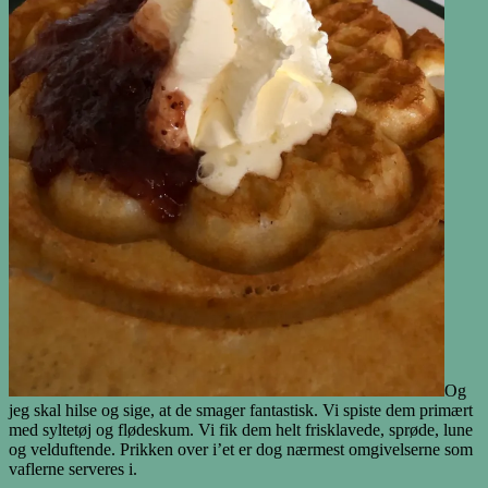
Og
jeg skal hilse og sige, at de smager fantastisk. Vi spiste dem primært
med syltetøj og flødeskum. Vi fik dem helt frisklavede, sprøde, lune
og velduftende. Prikken over i’et er dog nærmest omgivelserne som
vaflerne serveres i.