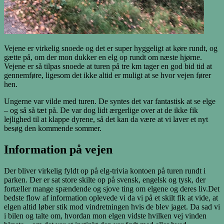
Vejene er virkelig snoede og det er super hyggeligt at køre rundt, og
gætte på, om der mon dukker en elg op rundt om næste hjørne.
Vejene er så tilpas snoede at turen på tre km tager en god bid tid at
gennemføre, ligesom det ikke altid er muligt at se hvor vejen fører
hen.
Ungerne var vilde med turen. De syntes det var fantastisk at se elge
– og så så tæt på. De var dog lidt ærgerlige over at de ikke fik
lejlighed til at klappe dyrene, så det kan da være at vi laver et nyt
besøg den kommende sommer.
Information på vejen
Der bliver virkelig fyldt op på elg-trivia kontoen på turen rundt i
parken. Der er sat store skilte op på svensk, engelsk og tysk, der
fortæller mange spændende og sjove ting om elgene og deres liv.Det
bedste flow af information oplevede vi da vi på et skilt fik at vide, at
elgen altid løber stik mod vindretningen hvis de blev jaget. Da sad vi
i bilen og talte om, hvordan mon elgen vidste hvilken vej vinden