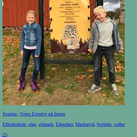
Sverige
,
Vores Eventyr på farten
Efterårsferie
,
elge
,
elgpark
,
Elgsafari
,
Markaryd
,
Sverige
,
vafler
25