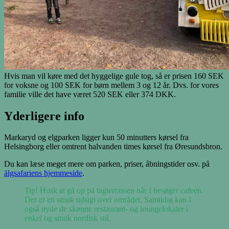
Hvis man vil køre med det hyggelige gule tog, så er prisen 160 SEK
for voksne og 100 SEK for børn mellem 3 og 12 år. Dvs. for vores
familie ville det have været 520 SEK eller 374 DKK.
Yderligere info
Markaryd og elgparken ligger kun 50 minutters kørsel fra
Helsingborg eller omtrent halvanden times kørsel fra Øresundsbron.
Du kan læse meget mere om parken, priser, åbningstider osv. på
älgsafariens hjemmeside
.
Tip! Husk at gå op
på tagterrassen når I besøger cafeen.
Der er en smuk udsigt over området. Samtidig kan I
også nyde de skønne restaurant- og loungelokaler i
enkel og smuk nordisk stil.