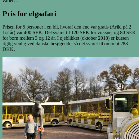
vafler…
Pris for elgsafari
Prisen for 5 personer i en bil, hvoraf den ene var gratis (Arild på 2
1/2 år) var 400 SEK. Det svarer til 120 SEK for voksne, og 80 SEK
for børn mellem 3 og 12 år. I øjeblikket (oktober 2018) er kursen
rigtig venlig ved danske besøgende, så det svarer til omtrent 288
DKK.