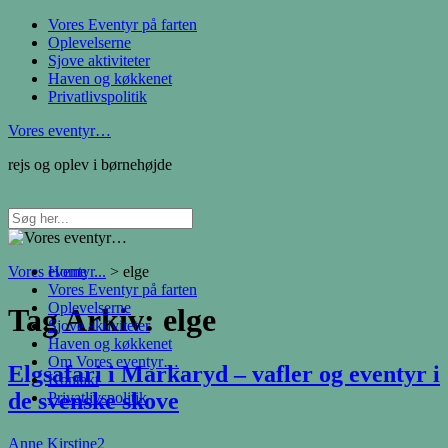
Vores Eventyr på farten
Oplevelserne
Sjove aktiviteter
Haven og køkkenet
Privatlivspolitik
Vores eventyr…
rejs og oplev i børnehøjde
Vores eventyr...
Home
>
elge
Vores Eventyr på farten
Oplevelserne
Tag Arkiv:
elge
Sjove aktiviteter
Haven og køkkenet
Om Vores eventyr…
Elgsafari i Markaryd – vafler og eventyr i
Kontakt
de svenske skove
Privatlivspolitik
Anne Kirstine
2