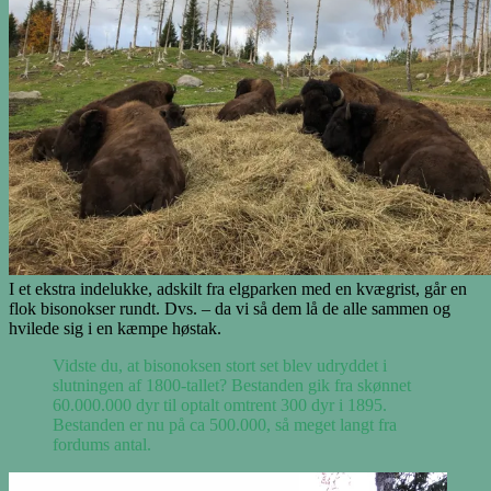
I et ekstra indelukke, adskilt fra elgparken med en kvægrist, går en
flok bisonokser rundt. Dvs. – da vi så dem lå de alle sammen og
hvilede sig i en kæmpe høstak.
Vidste du, at bisonoksen stort set blev udryddet i
slutningen af 1800-tallet? Bestanden gik fra skønnet
60.000.000 dyr til optalt omtrent 300 dyr i 1895.
Bestanden er nu på ca 500.000, så meget langt fra
fordums antal.