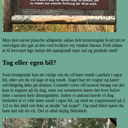
Men den næste planche afslørede sådan helt kronologisk hvad det er
ved elgen der gør at den ved hvilken vej vinden blæser. Fedt sådan
at få besvaret lige netop dét spørgsmål man sad og puslede med!
Tog eller egen bil?
Som besøgende kan du vælge om du vil køre rundt i parken i egen
bil, eller om du vil tage et tog rundt. Toget har tre vogne og kører
selvfølgelig ikke på skinner. Grundet vores off-season besøg var der
kun to togture på én dag, men om sommeren kører det hver halve
time i næsten hele åbningstiden. Inden vi ankom havde vi dog
besluttet at vi ville køre rundt i egen bil, og med en yngstemand på 2
1/2 er det altid rart ikke at skulle “nå noget”. Og med bilen kører du
bare ind når du vil. Det er altså dejlig fleksibelt.