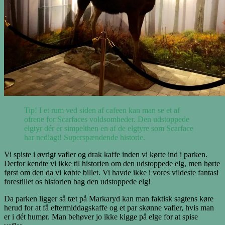
Tip! I et rum ved siden af cafeen kan man se et af
ofrene for Scarfaces voldsomheder. Den udstoppede
elgtyr dér er simpelthen en af de elgtyre som Scarface
har nedlagt! Superspændende historie.
Vi spiste i øvrigt vafler og drak kaffe inden vi kørte ind i parken.
Derfor kendte vi ikke til historien om den udstoppede elg, men hørte
først om den da vi købte billet. Vi havde ikke i vores vildeste fantasi
forestillet os historien bag den udstoppede elg!
Da parken ligger så tæt på Markaryd kan man faktisk sagtens køre
herud for at få eftermiddagskaffe og et par skønne vafler, hvis man
er i dét humør. Man behøver jo ikke kigge på elge for at spise