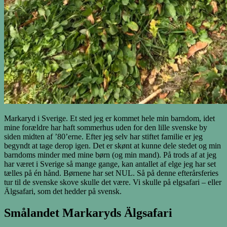
Markaryd i Sverige. Et sted jeg er kommet hele min barndom, idet
mine forældre har haft sommerhus uden for den lille svenske by
siden midten af ’80’erne. Efter jeg selv har stiftet familie er jeg
begyndt at tage derop igen. Det er skønt at kunne dele stedet og min
barndoms minder med mine børn (og min mand). På trods af at jeg
har været i Sverige så mange gange, kan antallet af elge jeg har set
tælles på én hånd. Børnene har set NUL. Så på denne efterårsferies
tur til de svenske skove skulle det være. Vi skulle på elgsafari – eller
Älgsafari, som det hedder på svensk.
Smålandet Markaryds Älgsafari