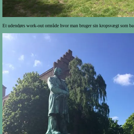
Et udendørs work-out område hvor man bruger sin kropsvægt som bal