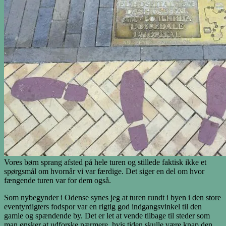
Vores børn sprang afsted på hele turen og stillede faktisk ikke et
spørgsmål om hvornår vi var færdige. Det siger en del om hvor
fængende turen var for dem også.
Som nybegynder i Odense synes jeg at turen rundt i byen i den store
eventyrdigters fodspor var en rigtig god indgangsvinkel til den
gamle og spændende by. Det er let at vende tilbage til steder som
man ønsker at udforske nærmere, hvis tiden skulle være knap den