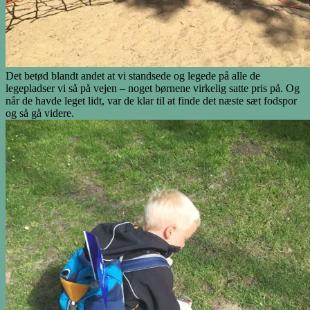
Det betød blandt andet at vi standsede og legede på alle de
legepladser vi så på vejen – noget børnene virkelig satte pris på. Og
når de havde leget lidt, var de klar til at finde det næste sæt fodspor
og så gå videre.