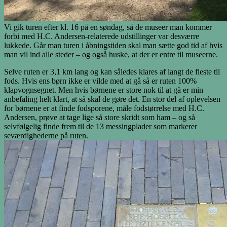
Vi gik turen efter kl. 16 på en søndag, så de museer man kommer
forbi med H.C. Andersen-relaterede udstillinger var desværre
lukkede. Går man turen i åbningstiden skal man sætte god tid af hvis
man vil ind alle steder – og også huske, at der er entre til museerne.
Selve ruten er 3,1 km lang og kan således klares af langt de fleste til
fods. Hvis ens børn ikke er vilde med at gå så er ruten 100%
klapvognsegnet. Men hvis børnene er store nok til at gå er min
anbefaling helt klart, at så skal de gøre det. En stor del af oplevelsen
for børnene er at finde fodsporene, måle fodstørrelse med H.C.
Andersen, prøve at tage lige så store skridt som ham – og så
selvfølgelig finde frem til de 13 messingplader som markerer
seværdighederne på ruten.