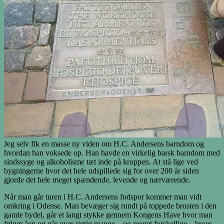
Jeg selv fik en masse ny viden om H.C. Andersens barndom og
hvordan han voksede op. Han havde en virkelig barsk barndom med
sindssyge og alkoholisme tæt inde på kroppen. At stå lige ved
bygningerne hvor det hele udspillede sig for over 200 år siden
gjorde det hele meget spændende, levende og nærværende.
Når man går turen i H.C. Andersens fodspor kommer man vidt
omkring i Odense. Man bevæger sig rundt på toppede brosten i den
gamle bydel, går et langt stykke gennem Kongens Have hvor man
følger åen og går over rigtig mange – og meget forskellige – broer.