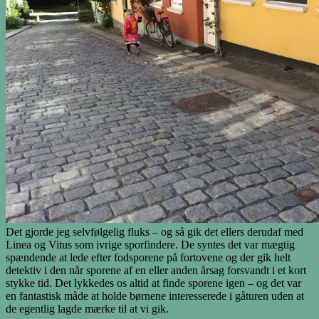
Det gjorde jeg selvfølgelig fluks – og så gik det ellers derudaf med
Linea og Vitus som ivrige sporfindere. De syntes det var mægtig
spændende at lede efter fodsporene på fortovene og der gik helt
detektiv i den når sporene af en eller anden årsag forsvandt i et kort
stykke tid. Det lykkedes os altid at finde sporene igen – og det var
en fantastisk måde at holde børnene interesserede i gåturen uden at
de egentlig lagde mærke til at vi gik.