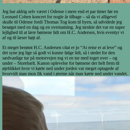
Jeg har aldrig selv været i Odense i mere end et par timer før en
Leonard Cohen koncert for nogle år tilbage – så da vi alligevel
skulle til Odense fordi Thomas Tog kom til byen, så udvidede jeg
besøget med en dag og en overnatning. Jeg tænkte det var en super
lejlighed til at lære børnene lidt om H.C. Andersen, hvis eventyr vi
af og til læser højt af.
Et meget berømt H.C. Andersen citat er jo “At reise er at leve” og
det syne jeg lige så godt vi kunne følge lidt, så i stedet for den
sædvanlige tur på motorvejen tog vi en tur med toget over – og
under – Storebælt. Kanon oplevelse for børnene der helt frem til
øjeblikket hvor vi kørte ned under jorden var meget optagede af
hvorvidt man mon fik vand i ørerne når man kørte ned under vandet.