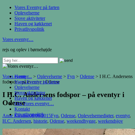
Vores Eventyr på farten
Oplevelserne
Sjove aktiviteter
Haven og køkkenet
Privatlivspolitik
Vores eventyr…
rejs og oplev i børnehøjde
Vores eventyr...
Home
>
Oplevelserne
>
Fyn
>
Odense
>
I H.C. Andersens
fodspor – på eventyr i Odense
Vores Eventyr på farten
Oplevelserne
Sjove aktiviteter
I H.C. Andersens fodspor – på eventyr i
Haven og køkkenet
Odense
Om Vores eventyr…
Kontakt
Privatlivspolitik
Anne Kirstine
08/06/2015
Fyn
,
Odense
,
Oplevelserne
digter
,
eventyr
,
H.C. Andersen
,
historie
,
Odense
,
weekendhygge
,
weekendsjov