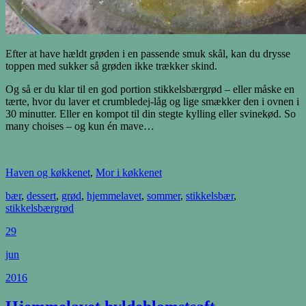
Efter at have hældt grøden i en passende smuk skål, kan du drysse
toppen med sukker så grøden ikke trækker skind.
Og så er du klar til en god portion stikkelsbærgrød – eller måske en
tærte, hvor du laver et crumbledej-låg og lige smækker den i ovnen i
30 minutter. Eller en kompot til din stegte kylling eller svinekød. So
many choises – og kun én mave…
Haven og køkkenet
,
Mor i køkkenet
bær
,
dessert
,
grød
,
hjemmelavet
,
sommer
,
stikkelsbær
,
stikkelsbærgrød
29
jun
2016