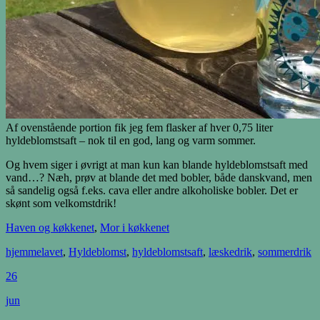
Af ovenstående portion fik jeg fem flasker af hver 0,75 liter
hyldeblomstsaft – nok til en god, lang og varm sommer.
Og hvem siger i øvrigt at man kun kan blande hyldeblomstsaft med
vand…? Næh, prøv at blande det med bobler, både danskvand, men
så sandelig også f.eks. cava eller andre alkoholiske bobler. Det er
skønt som velkomstdrik!
Haven og køkkenet
,
Mor i køkkenet
hjemmelavet
,
Hyldeblomst
,
hyldeblomstsaft
,
læskedrik
,
sommerdrik
26
jun