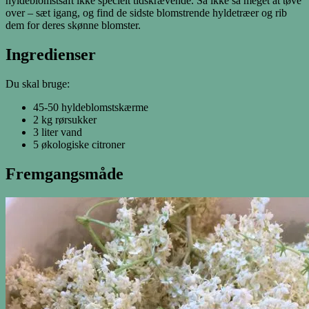
hyldeblomstsaft ikke specielt tidskrævende. Så ikke så meget at tøve
over – sæt igang, og find de sidste blomstrende hyldetræer og rib
dem for deres skønne blomster.
Ingredienser
Du skal bruge:
45-50 hyldeblomstskærme
2 kg rørsukker
3 liter vand
5 økologiske citroner
Fremgangsmåde