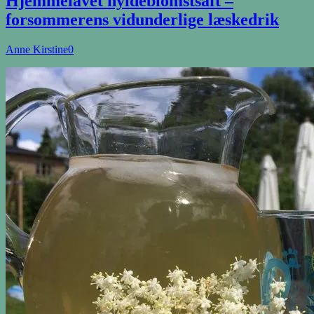
Hjemmelavet hyldeblomstsaft –
forsommerens vidunderlige læskedrik
Anne Kirstine
0