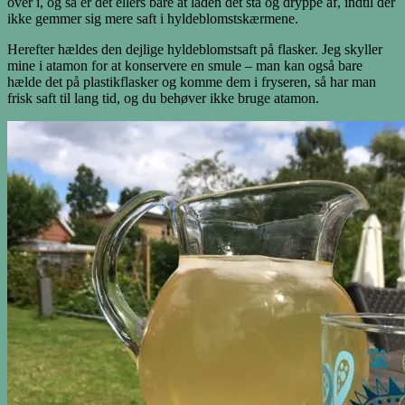
over i, og så er det ellers bare at laden det stå og dryppe af, indtil der
ikke gemmer sig mere saft i hyldeblomstskærmene.
Herefter hældes den dejlige hyldeblomstsaft på flasker. Jeg skyller
mine i atamon for at konservere en smule – man kan også bare
hælde det på plastikflasker og komme dem i fryseren, så har man
frisk saft til lang tid, og du behøver ikke bruge atamon.