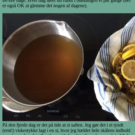
tre-fire dage. Hver dag rører du rundt i blandingen et par gange (det
er også OK at glemme det nogen af dagene).
På den fjerde dag er det på tide at si saften. Jeg gør det i et tyndt
(rent!) viskestykke lagt i en si, hvor jeg hælder hele skålens indhold