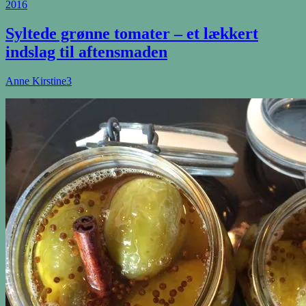
2016
Syltede grønne tomater – et lækkert
indslag til aftensmaden
Anne Kirstine
3