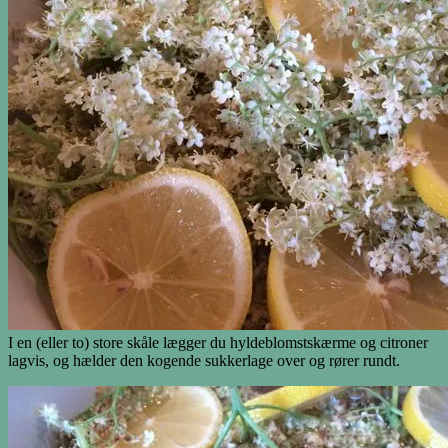
I en (eller to) store skåle lægger du hyldeblomstskærme og citroner
lagvis, og hælder den kogende sukkerlage over og rører rundt.