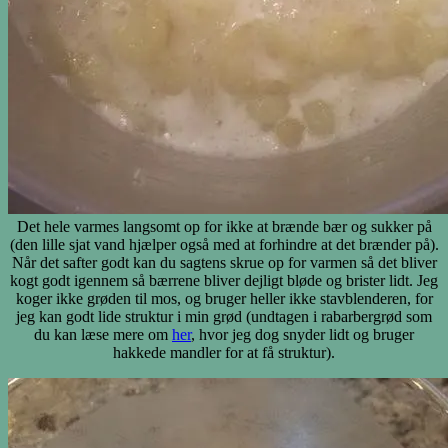
Det hele varmes langsomt op for ikke at brænde bær og sukker på
(den lille sjat vand hjælper også med at forhindre at det brænder på).
Når det safter godt kan du sagtens skrue op for varmen så det bliver
kogt godt igennem så bærrene bliver dejligt bløde og brister lidt. Jeg
koger ikke grøden til mos, og bruger heller ikke stavblenderen, for
jeg kan godt lide struktur i min grød (undtagen i rabarbergrød som
du kan læse mere om
her
, hvor jeg dog snyder lidt og bruger
hakkede mandler for at få struktur).