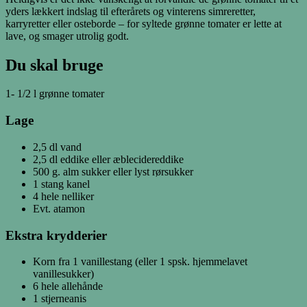
yders lækkert indslag til efterårets og vinterens simreretter,
karryretter eller osteborde – for syltede grønne tomater er lette at
lave, og smager utrolig godt.
Du skal bruge
1- 1/2 l grønne tomater
Lage
2,5 dl vand
2,5 dl eddike eller æblecidereddike
500 g. alm sukker eller lyst rørsukker
1 stang kanel
4 hele nelliker
Evt. atamon
Ekstra krydderier
Korn fra 1 vanillestang (eller 1 spsk. hjemmelavet
vanillesukker)
6 hele allehånde
1 stjerneanis