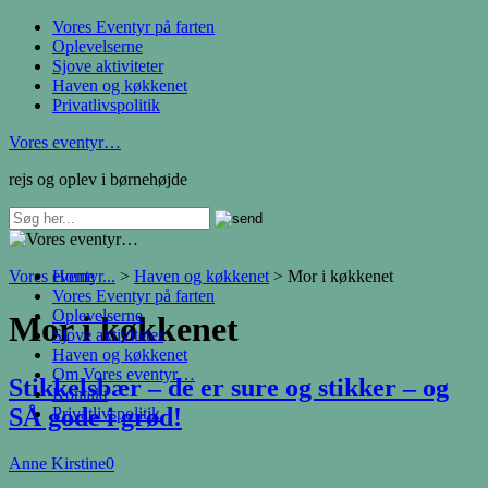
Vores Eventyr på farten
Oplevelserne
Sjove aktiviteter
Haven og køkkenet
Privatlivspolitik
Vores eventyr…
rejs og oplev i børnehøjde
Vores eventyr...
Home
>
Haven og køkkenet
>
Mor i køkkenet
Vores Eventyr på farten
Oplevelserne
Mor i køkkenet
Sjove aktiviteter
Haven og køkkenet
Om Vores eventyr…
Stikkelsbær – de er sure og stikker – og
Kontakt
SÅ gode i grød!
Privatlivspolitik
Anne Kirstine
0