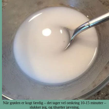
Når grøden er kogt færdig – det tager vel omkring 10-15 minutter –
slukker jeg, og tilsætter jævning.