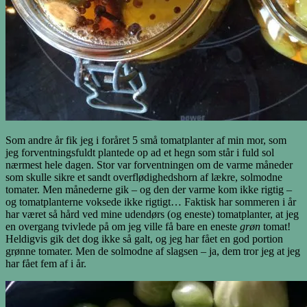
Som andre år fik jeg i foråret 5 små tomatplanter af min mor, som
jeg forventningsfuldt plantede op ad et hegn som står i fuld sol
nærmest hele dagen. Stor var forventningen om de varme måneder
som skulle sikre et sandt overflødighedshorn af lækre, solmodne
tomater. Men månederne gik – og den der varme kom ikke rigtig –
og tomatplanterne voksede ikke rigtigt… Faktisk har sommeren i år
har været så hård ved mine udendørs (og eneste) tomatplanter, at jeg
en overgang tvivlede på om jeg ville få bare en eneste
grøn
tomat!
Heldigvis gik det dog ikke så galt, og jeg har fået en god portion
grønne tomater. Men de solmodne af slagsen – ja, dem tror jeg at jeg
har fået fem af i år.