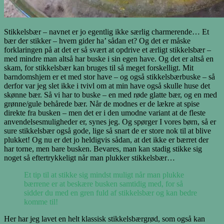
Stikkelsbær – navnet er jo egentlig ikke særlig charmerende… Et
bær der stikker – hvem gider ha’ sådan et? Og det er måske
forklaringen på at det er så svært at opdrive et ærligt stikkelsbær –
med mindre man altså har buske i sin egen have. Og det er altså en
skam, for stikkelsbær kan bruges til så meget forskelligt. Mit
barndomshjem er et med stor have – og også stikkelsbærbuske – så
derfor var jeg slet ikke i tvivl om at min have også skulle huse det
skønne bær. Så vi har to buske – en med røde glatte bær, og en med
grønne/gule behårede bær. Når de modnes er de lækre at spise
direkte fra busken – men det er i den umodne variant at de fleste
anvendelsesmuligheder er, synes jeg. Og spørger I vores børn, så er
sure stikkelsbær også gode, lige så snart de er store nok til at blive
plukket! Og nu er det jo heldigvis sådan, at det ikke er bærret der
har torne, men bare busken. Bevares, man kan stadig stikke sig
noget så eftertrykkeligt når man plukker stikkelsbær…
Et tip til at stikke sig mindst muligt når man plukke
bærrene er at beskære busken samtidig med, for så
sidder du med en gren fuld af stikkelsbær og kan bedre
komme til!
Her har jeg lavet en helt klassisk stikkelsbærgrød, som også kan