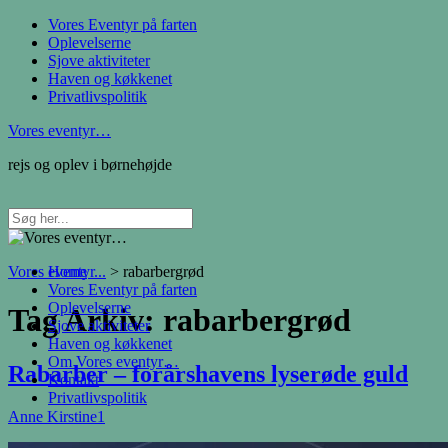
Vores Eventyr på farten
Oplevelserne
Sjove aktiviteter
Haven og køkkenet
Privatlivspolitik
Vores eventyr…
rejs og oplev i børnehøjde
Vores eventyr...
Home
>
rabarbergrød
Vores Eventyr på farten
Oplevelserne
Tag Arkiv:
rabarbergrød
Sjove aktiviteter
Haven og køkkenet
Om Vores eventyr…
Rabarber – forårshavens lyserøde guld
Kontakt
Privatlivspolitik
Anne Kirstine
1