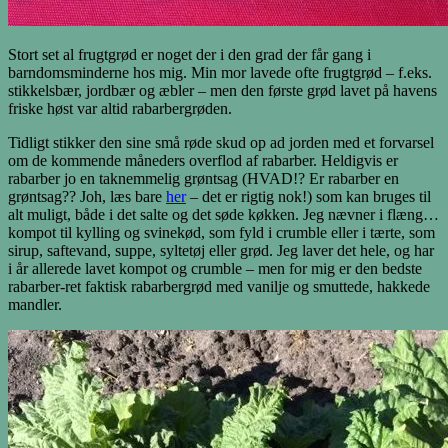
Stort set al frugtgrød er noget der i den grad der får gang i
barndomsminderne hos mig. Min mor lavede ofte frugtgrød – f.eks.
stikkelsbær, jordbær og æbler – men den første grød lavet på havens
friske høst var altid rabarbergrøden.
Tidligt stikker den sine små røde skud op ad jorden med et forvarsel
om de kommende måneders overflod af rabarber. Heldigvis er
rabarber jo en taknemmelig grøntsag (HVAD!? Er rabarber en
grøntsag?? Joh, læs bare
her
– det er rigtig nok!) som kan bruges til
alt muligt, både i det salte og det søde køkken. Jeg nævner i flæng…
kompot til kylling og svinekød, som fyld i crumble eller i tærte, som
sirup, saftevand, suppe, syltetøj eller grød. Jeg laver det hele, og har
i år allerede lavet kompot og crumble – men for mig er den bedste
rabarber-ret faktisk rabarbergrød med vanilje og smuttede, hakkede
mandler.