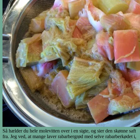
Så hælder du hele molevitten over i en sigte, og sier den skønne saft
fra. Jeg ved, at mange laver rabarbergrød med selve rabarberkødet i,