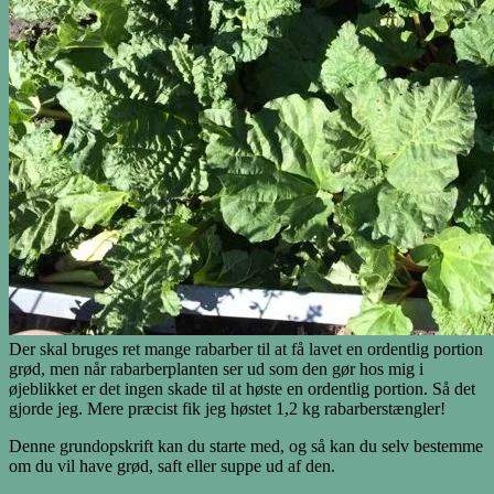
Der skal bruges ret mange rabarber til at få lavet en ordentlig portion
grød, men når rabarberplanten ser ud som den gør hos mig i
øjeblikket er det ingen skade til at høste en ordentlig portion. Så det
gjorde jeg. Mere præcist fik jeg høstet 1,2 kg rabarberstængler!
Denne grundopskrift kan du starte med, og så kan du selv bestemme
om du vil have grød, saft eller suppe ud af den.