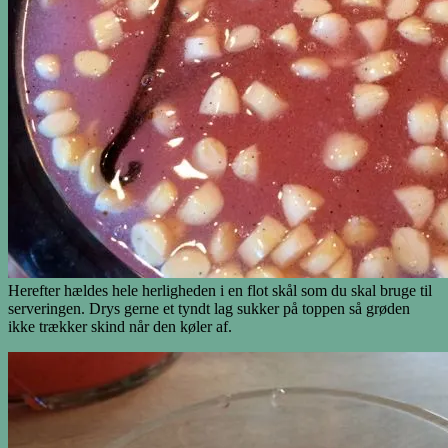
Herefter hældes hele herligheden i en flot skål som du skal bruge til
serveringen. Drys gerne et tyndt lag sukker på toppen så grøden
ikke trækker skind når den køler af.