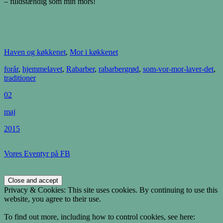
– fuldstændig som min mors!
Haven og køkkenet
,
Mor i køkkenet
forår
,
hjemmelavet
,
Rabarber
,
rabarbergrød
,
som-vor-mor-laver-det
,
traditioner
02
maj
2015
Vores Eventyr på FB
Privacy & Cookies: This site uses cookies. By continuing to use this
website, you agree to their use.
To find out more, including how to control cookies, see here: