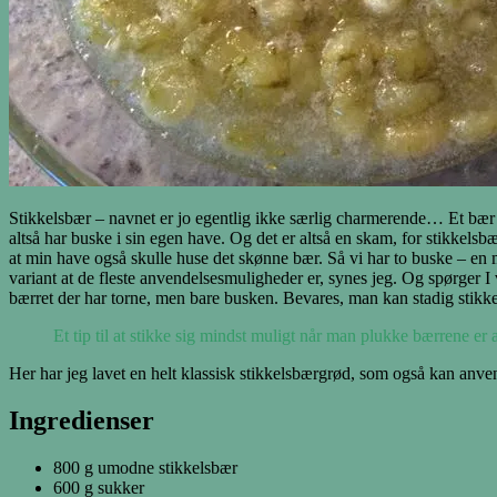
Stikkelsbær – navnet er jo egentlig ikke særlig charmerende… Et bær d
altså har buske i sin egen have. Og det er altså en skam, for stikkelsb
at min have også skulle huse det skønne bær. Så vi har to buske – en
variant at de fleste anvendelsesmuligheder er, synes jeg. Og spørger I v
bærret der har torne, men bare busken. Bevares, man kan stadig stikk
Et tip til at stikke sig mindst muligt når man plukke bærrene e
Her har jeg lavet en helt klassisk stikkelsbærgrød, som også kan anve
Ingredienser
800 g umodne stikkelsbær
600 g sukker