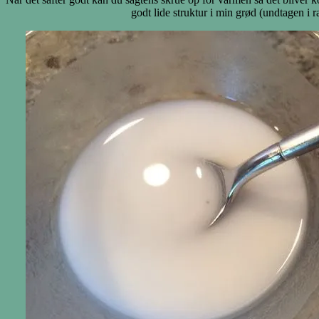
godt lide struktur i min grød (undtagen 