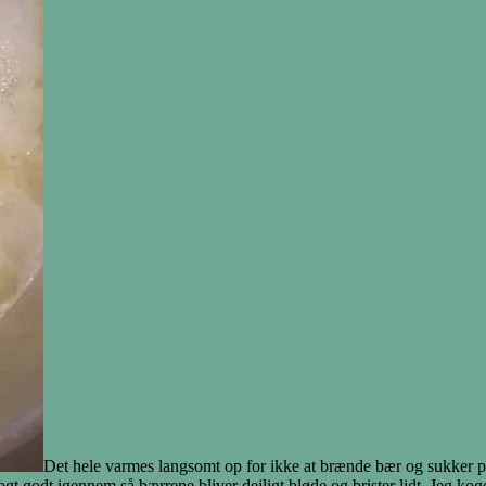
Det hele varmes langsomt op for ikke at brænde bær og sukker på 
gt godt igennem så bærrene bliver dejligt bløde og brister lidt. Jeg kog