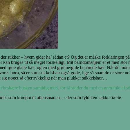
er stikker – hvem gider ha’ sådan et? Og det er måske forklaringen på 
ær kan bruges til så meget forskelligt. Mit barndomshjem er et med stor 
 med røde glatte bær, og en med grønne/gule behårede bær. Når de modne
ores børn, så er sure stikkelsbær også gode, lige så snart de er store nok
e sig noget så eftertrykkeligt når man plukker stikkelsbær…
r at beskære busken samtidig med, for så sidder du med en gren fuld af 
ndes som kompot til aftensmaden – eller som fyld i en lækker tærte.