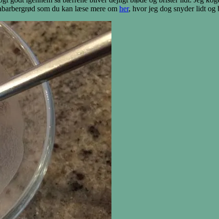
i rabarbergrød som du kan læse mere om
her
, hvor jeg dog snyder lidt og 