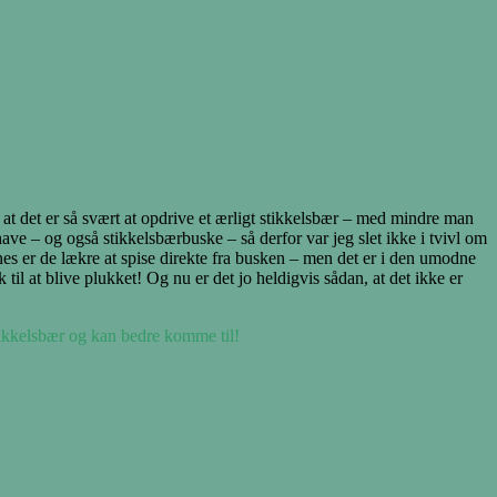
at det er så svært at opdrive et ærligt stikkelsbær – med mindre man
have – og også stikkelsbærbuske – så derfor var jeg slet ikke i tvivl om
s er de lækre at spise direkte fra busken – men det er i den umodne
 til at blive plukket! Og nu er det jo heldigvis sådan, at det ikke er
stikkelsbær og kan bedre komme til!