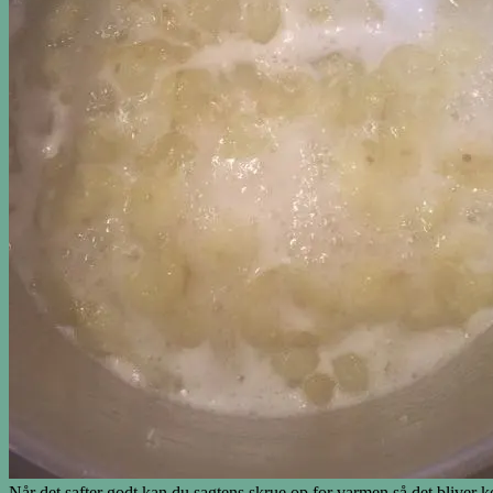
Når det safter godt kan du sagtens skrue op for varmen så det bliver ko