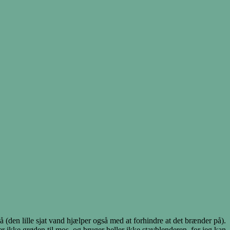
(den lille sjat vand hjælper også med at forhindre at det brænder på).
er ikke grøden til mos, og bruger heller ikke stavblenderen, for jeg kan