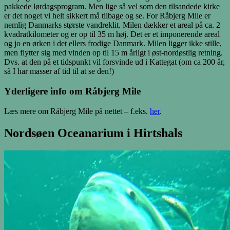
pakkede lørdagsprogram. Men lige så vel som den tilsandede kirke
er det noget vi helt sikkert må tilbage og se. For Råbjerg Mile er
nemlig Danmarks største vandreklit. Milen dækker et areal på ca. 2
kvadratkilometer og er op til 35 m høj. Det er et imponerende areal
og jo en ørken i det ellers frodige Danmark. Milen ligger ikke stille,
men flytter sig med vinden op til 15 m årligt i øst-nordøstlig retning.
Dvs. at den på et tidspunkt vil forsvinde ud i Kattegat (om ca 200 år,
så I har masser af tid til at se den!)
Yderligere info om Råbjerg Mile
Læs mere om Råbjerg Mile på nettet – f.eks.
her
.
Nordsøen Oceanarium i Hirtshals