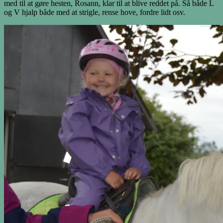
med til at gøre hesten, Rosann, klar til at blive reddet på. Så både L
og V hjalp både med at strigle, rense hove, fordre lidt osv.