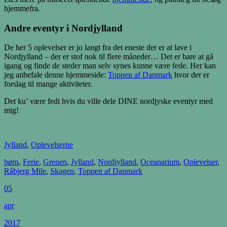
hjemmefra.
Andre eventyr i Nordjylland
De her 5 oplevelser er jo langt fra det eneste der er at lave i
Nordjylland – der er stof nok til flere måneder… Det er bare at gå
igang og finde de steder man selv synes kunne være fede. Her kan
jeg anbefale denne hjemmeside:
Toppen af Danmark
hvor der er
forslag til mange aktiviteter.
Det ku’ være fedt hvis du ville dele DINE nordjyske eventyr med
mig!
Jylland
,
Oplevelserne
børn
,
Ferie
,
Grenen
,
Jylland
,
Nordjylland
,
Oceanarium
,
Oplevelser
,
Råbjerg Mile
,
Skagen
,
Toppen af Danmark
05
apr
2017