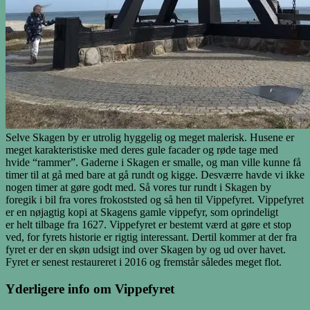
Selve Skagen by er utrolig hyggelig og meget malerisk. Husene er
meget karakteristiske med deres gule facader og røde tage med
hvide “rammer”. Gaderne i Skagen er smalle, og man ville kunne få
timer til at gå med bare at gå rundt og kigge. Desværre havde vi ikke
nogen timer at gøre godt med. Så vores tur rundt i Skagen by
foregik i bil fra vores frokoststed og så hen til Vippefyret. Vippefyret
er en nøjagtig kopi at Skagens gamle vippefyr, som oprindeligt
er helt tilbage fra 1627. Vippefyret er bestemt værd at gøre et stop
ved, for fyrets historie er rigtig interessant. Dertil kommer at der fra
fyret er der en skøn udsigt ind over Skagen by og ud over havet.
Fyret er senest restaureret i 2016 og fremstår således meget flot.
Yderligere info om Vippefyret