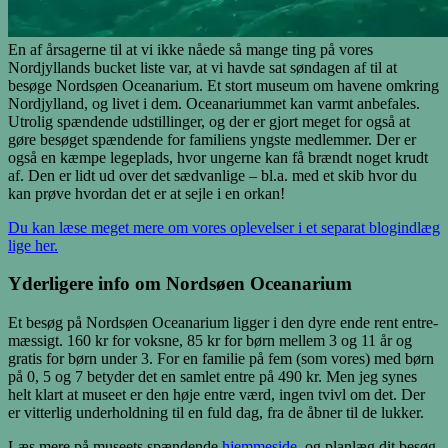
En af årsagerne til at vi ikke nåede så mange ting på vores
Nordjyllands bucket liste var, at vi havde sat søndagen af til at
besøge Nordsøen Oceanarium. Et stort museum om havene omkring
Nordjylland, og livet i dem. Oceanariummet kan varmt anbefales.
Utrolig spændende udstillinger, og der er gjort meget for også at
gøre besøget spændende for familiens yngste medlemmer. Der er
også en kæmpe legeplads, hvor ungerne kan få brændt noget krudt
af. Den er lidt ud over det sædvanlige – bl.a. med et skib hvor du
kan prøve hvordan det er at sejle i en orkan!
Du kan læse meget mere om vores oplevelser i et separat blogindlæg
lige her.
Yderligere info om Nordsøen Oceanarium
Et besøg på Nordsøen Oceanarium ligger i den dyre ende rent entre-
mæssigt. 160 kr for voksne, 85 kr for børn mellem 3 og 11 år og
gratis for børn under 3. For en familie på fem (som vores) med børn
på 0, 5 og 7 betyder det en samlet entre på 490 kr. Men jeg synes
helt klart at museet er den høje entre værd, ingen tvivl om det. Der
er vitterlig underholdning til en fuld dag, fra de åbner til de lukker.
Læs mere på museets spændende
hjemmeside
, og planlæg dit besøg