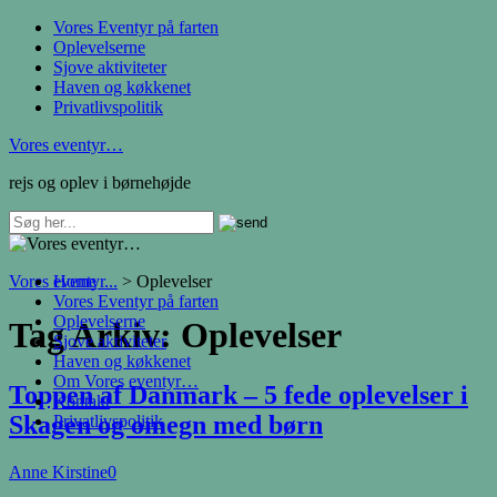
Vores Eventyr på farten
Oplevelserne
Sjove aktiviteter
Haven og køkkenet
Privatlivspolitik
Vores eventyr…
rejs og oplev i børnehøjde
Vores eventyr...
Home
>
Oplevelser
Vores Eventyr på farten
Oplevelserne
Tag Arkiv:
Oplevelser
Sjove aktiviteter
Haven og køkkenet
Om Vores eventyr…
Toppen af Danmark – 5 fede oplevelser i
Kontakt
Skagen og omegn med børn
Privatlivspolitik
Anne Kirstine
0