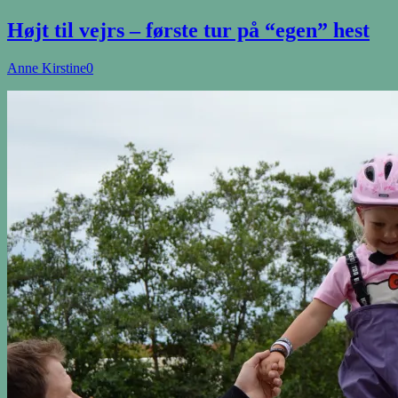
Højt til vejrs – første tur på “egen” hest
Anne Kirstine
0