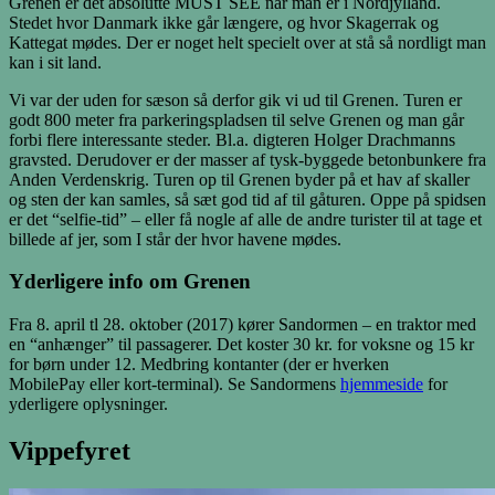
Grenen er det absolutte MUST SEE når man er i Nordjylland.
Stedet hvor Danmark ikke går længere, og hvor Skagerrak og
Kattegat mødes. Der er noget helt specielt over at stå så nordligt man
kan i sit land.
Vi var der uden for sæson så derfor gik vi ud til Grenen. Turen er
godt 800 meter fra parkeringspladsen til selve Grenen og man går
forbi flere interessante steder. Bl.a. digteren Holger Drachmanns
gravsted. Derudover er der masser af tysk-byggede betonbunkere fra
Anden Verdenskrig. Turen op til Grenen byder på et hav af skaller
og sten der kan samles, så sæt god tid af til gåturen. Oppe på spidsen
er det “selfie-tid” – eller få nogle af alle de andre turister til at tage et
billede af jer, som I står der hvor havene mødes.
Yderligere info om Grenen
Fra 8. april tl 28. oktober (2017) kører Sandormen – en traktor med
en “anhænger” til passagerer. Det koster 30 kr. for voksne og 15 kr
for børn under 12. Medbring kontanter (der er hverken
MobilePay eller kort-terminal). Se Sandormens
hjemmeside
for
yderligere oplysninger.
Vippefyret