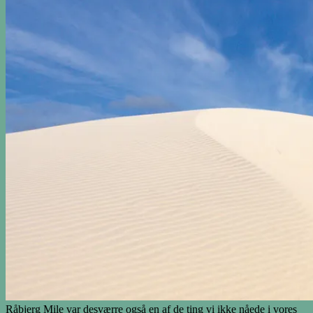
Råbjerg Mile var desværre også en af de ting vi ikke nåede i vores