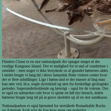
Flinders Chase er en stor nationalpark der optager meget af det
vestlige Kangraoo Island. Der er mulighed for et utal af vandreture i
området – men noget vi ikke benyttede os af grundet børnenes alder.
I stedet brugte vi lang tid i deres fantastisk flotte visitors center hvor
der er flere udstillinger. Lige i børne-ånd er der masser af ting man
kan røre ved, bl.a. nogle dyreskind og sten fra forskellige geologiske
perioder. Superunderholdende og lærerigt – også for de voksne. Der
er også en udmærket cafe hvor vi spiste en lidt dyr brunch, inden
børnene brugte lang tid på at grave skeletter op af en stor sandkasse.
Nationalparken er også hjemsted for storslåede Remarkable Rocks
og Admirals Arch som du kan læse mere om nedenfor.