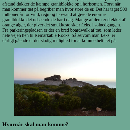
afstand dukker de kæmpe granitblokke op i horisonten. Først når
man kommer tæt på begriber man hvor store de er. Det har taget 500
millioner år for vind, regn og havvand at give de enorme
granitblokke det udseende de har i dag. Mange af dem er dækket af
orange alger, der giver det smukkeste skær f.eks. i solnedgangen.
Fra parkeringspladsen er der en bred boardwalk af træ, som leder
hele vejen hen til Remarkable Rocks. Så selvom man f.eks. er
dårligt gående er der stadig mulighed for at komme helt tæt på.
Hvornår skal man komme?