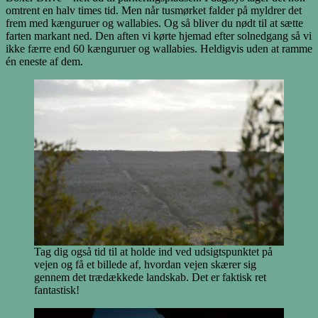
omtrent en halv times tid. Men når tusmørket falder på myldrer det
frem med kænguruer og wallabies. Og så bliver du nødt til at sætte
farten markant ned. Den aften vi kørte hjemad efter solnedgang så vi
ikke færre end 60 kænguruer og wallabies. Heldigvis uden at ramme
én eneste af dem.
Tag dig også tid til at holde ind ved udsigtspunktet på
vejen og få et billede af, hvordan vejen skærer sig
gennem det trædækkede landskab. Det er faktisk ret
fantastisk!