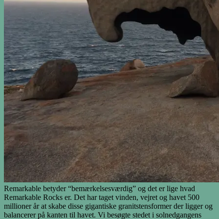
Remarkable betyder “bemærkelsesværdig” og det er lige hvad
Remarkable Rocks er. Det har taget vinden, vejret og havet 500
millioner år at skabe disse gigantiske granitstensformer der ligger og
balancerer på kanten til havet. Vi besøgte stedet i solnedgangens