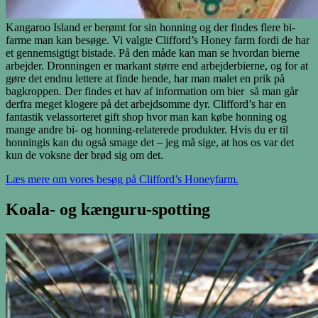
Kangaroo Island er berømt for sin honning og der findes flere bi-
farme man kan besøge. Vi valgte Clifford’s Honey farm fordi de har
et gennemsigtigt bistade. På den måde kan man se hvordan bierne
arbejder. Dronningen er markant større end arbejderbierne, og for at
gøre det endnu lettere at finde hende, har man malet en prik på
bagkroppen. Der findes et hav af information om bier så man går
derfra meget klogere på det arbejdsomme dyr. Clifford’s har en
fantastik velassorteret gift shop hvor man kan købe honning og
mange andre bi- og honning-relaterede produkter. Hvis du er til
honningis kan du også smage det – jeg må sige, at hos os var det
kun de voksne der brød sig om det.
Læs mere om vores besøg på Clifford’s Honeyfarm.
Koala- og kænguru-spotting