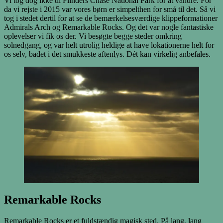
Vi tog dog ikke til Flinders Chase National Park for at vandre. For
da vi rejste i 2015 var vores børn er simpelthen for små til det. Så vi
tog i stedet dertil for at se de bemærkelsesværdige klippeformationer
Admirals Arch og Remarkable Rocks. Og det var nogle fantastiske
oplevelser vi fik os der. Vi besøgte begge steder omkring
solnedgang, og var helt utrolig heldige at have lokationerne helt for
os selv, badet i det smukkeste aftenlys. Dét kan virkelig anbefales.
Remarkable Rocks
Remarkable Rocks er et fuldstændig magisk sted. På lang, lang