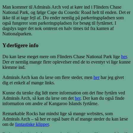
Man kommer til Admirals Arch ved at køre ind i Flinders Chase
National Park, og følge Cape du Couedic Road helt til enden. Det er
ikke til at tage fejl af. Du ender nemlig på parkeringspladsen som
også fungerer som parkeringspladsen for besøg til fyrtårnet. I
dagslys tager det nok omtrent en halv times tid fra kanten af
Nationalparken.
Yderligere info
Du kan læse meget mere om Flinders Chase National Park lige
her
.
Der er nemlig mange flere oplevelser end de to eventyr vi lige kunne
klemme ind.
Admirals Arch kan du læse om flere steder, men
her
har jeg givet
dig et enkelt af mange links.
Kunne du tænke dig lidt mere information om det fine fyrtårn ved
Admirals Arch, så kan du læse om det
her
. Der kan du også finde
information om andre af Kangaroo Islands fyrtårne.
Remarkable Rocks har mindst lige så mange websites, som
Admirals Arch – så her er også bare ét af mange steder du kan læse
om de
fantastiske klipper
.