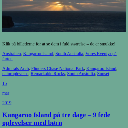
Klik på billederne for at se dem i fuld størrelse – de er smukke!
Australien
,
Kangaroo Island
,
South Australia
,
Vores Eventyr på
farten
Admirals Arch
,
Flinders Chase National Park
,
Kangaroo Island
,
naturoplevelse
,
Remarkable Rocks
,
South Australia
,
Sunset
15
mar
2019
Kangaroo Island på tre dage – 9 fede
oplevelser med børn