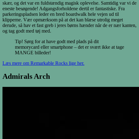
skær, og det var en fuldstændig magisk oplevelse. Samtidig var vi de
eneste besøgende! Adgangsforholdene dertil er fantastiske. Fra
parkeringspladsen leder en bred boardwalk hele vejen ud til
klipperne. Vær opmærksom på at det kan blæse utrolig meget
derude, så hav et fast greb i jeres børns hænder når de er nær kanten,
og tag godt med tøj med.
Tip! Sørg for at have godt med plads på dit
memorycard eller smartphone – det er svært ikke at tage
MANGE billeder!
Læs mere om Remarkable Rocks lige her.
Admirals Arch