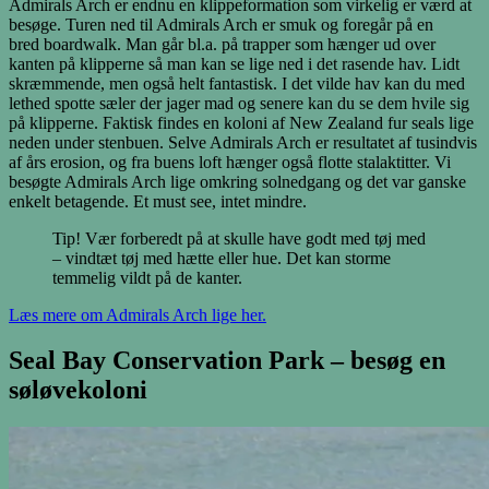
Admirals Arch er endnu en klippeformation som virkelig er værd at
besøge. Turen ned til Admirals Arch er smuk og foregår på en
bred boardwalk. Man går bl.a. på trapper som hænger ud over
kanten på klipperne så man kan se lige ned i det rasende hav. Lidt
skræmmende, men også helt fantastisk. I det vilde hav kan du med
lethed spotte sæler der jager mad og senere kan du se dem hvile sig
på klipperne. Faktisk findes en koloni af New Zealand fur seals lige
neden under stenbuen. Selve Admirals Arch er resultatet af tusindvis
af års erosion, og fra buens loft hænger også flotte stalaktitter. Vi
besøgte Admirals Arch lige omkring solnedgang og det var ganske
enkelt betagende. Et must see, intet mindre.
Tip! Vær forberedt på at skulle have godt med tøj med
– vindtæt tøj med hætte eller hue. Det kan storme
temmelig vildt på de kanter.
Læs mere om Admirals Arch lige her.
Seal Bay Conservation Park – besøg en
søløvekoloni