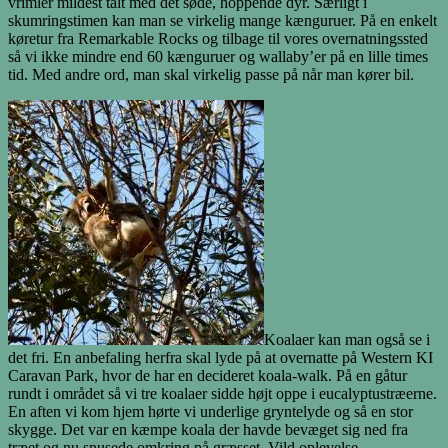
vrimler mildest talt med det søde, hoppende dyr. Særligt i
skumringstimen kan man se virkelig mange kænguruer. På en enkelt
køretur fra Remarkable Rocks og tilbage til vores overnatningssted
så vi ikke mindre end 60 kænguruer og wallaby’er på en lille times
tid. Med andre ord, man skal virkelig passe på når man kører bil.
Koalaer kan man også se i
det fri. En anbefaling herfra skal lyde på at overnatte på Western KI
Caravan Park, hvor de har en decideret koala-walk. På en gåtur
rundt i området så vi tre koalaer sidde højt oppe i eucalyptustræerne.
En aften vi kom hjem hørte vi underlige gryntelyde og så en stor
skygge. Det var en kæmpe koala der havde bevæget sig ned fra
træet og nu snusede omkring på græsset. Vild oplevelse.