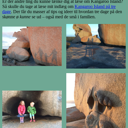
Er der andre ting du kunne tænke dig at læse om Kangaroo Island?
Så skulle du tage at læse mit indlæg om
Kangaroo Island på tre
dage
. Der får du masser af tips og ideer til hvordan tre dage på den
skønne ø
kunne
se ud – også med de små i familien.