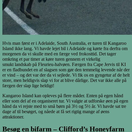
Hvis man først er i Adelaide, South Australia, er turen til Kangaroo
Island ikke lang. Vi havde lejet bil i Adelaide og kørte fra derfra om
morgenen da vi skulle med en færge ved frokosttid. Det tager
omkring et par timer at køre turen gennem et virkelig
smukt landskab på Fleurieu-halvøen. Færgen fra Cape Jervis til KI
er en fladbundet en af slagsen som gør den temmelig levende når der
er vind – og det var der da vi sejlede. Vi fik os en gyngetur af de helt
store, men heldigvis slap vi for at blive dårlige. Det var ikke alle på
færgen der slap lige heldigt!
Kangaroo Island kan opleves på flere måder. Enten på egen hånd
eller som del af en organiseret tur. Vi valgte at udforske øen på egen
hånd da vi rejste med to små børn på 3½ og 5½ år. Vi havde sat tre
dage af til besøget, og nåede at få set rigtig mange af øens
attraktioner.
Besøg en bifarm – Clifford’s Honeyfarm