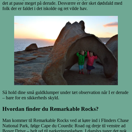
det at passe meget på derude. Desværre er der sket dødsfald med
folk der er faldet i det iskolde og ret vilde hav.
Så hold dine små guldklumper under tæt observation når I er derude
– bare for en sikkerheds skyld.
Hvordan finder du Remarkable Rocks?
Man kommer til Remarkable Rocks ved at køre ind i Flinders Chase
National Park, følge Cape du Couedic Road og dreje til venstre ad
Boxer Drive – helt ud til parkeringspladsen. I dagslys tager det nok