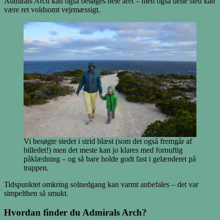
Admirals Arch kan også besøges hele året – men også dette sted kan
være ret voldsomt vejrmæssigt.
Vi besøgte stedet i strid blæst (som det også fremgår af
billedet!) men det meste kan jo klares med fornuftig
påklædning – og så bare holde godt fast i gelænderet på
trappen.
Tidspunktet omkring solnedgang kan varmt anbefales – det var
simpelthen så smukt.
Hvordan finder du Admirals Arch?