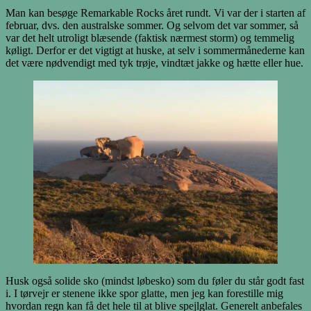
Man kan besøge Remarkable Rocks året rundt. Vi var der i starten af
februar, dvs. den australske sommer. Og selvom det var sommer, så
var det helt utroligt blæsende (faktisk nærmest storm) og temmelig
køligt. Derfor er det vigtigt at huske, at selv i sommermånederne kan
det være nødvendigt med tyk trøje, vindtæt jakke og hætte eller hue.
Husk også solide sko (mindst løbesko) som du føler du står godt fast
i. I tørvejr er stenene ikke spor glatte, men jeg kan forestille mig
hvordan regn kan få det hele til at blive spejlglat. Generelt anbefales