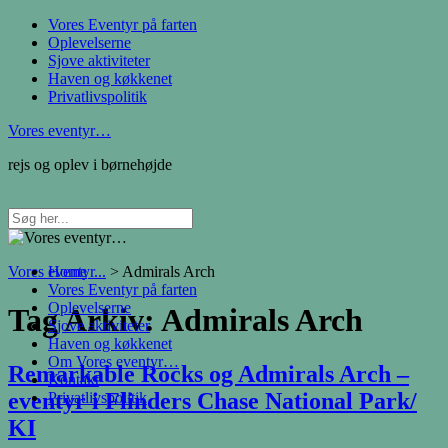
Vores Eventyr på farten
Oplevelserne
Sjove aktiviteter
Haven og køkkenet
Privatlivspolitik
Vores eventyr…
rejs og oplev i børnehøjde
Vores eventyr...
Home
>
Admirals Arch
Vores Eventyr på farten
Oplevelserne
Tag Arkiv:
Admirals Arch
Sjove aktiviteter
Haven og køkkenet
Om Vores eventyr…
Remarkable Rocks og Admirals Arch –
Kontakt
eventyr i Flinders Chase National Park/
Privatlivspolitik
KI