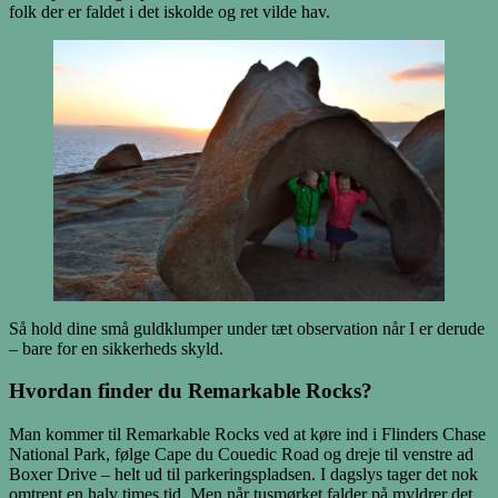
folk der er faldet i det iskolde og ret vilde hav.
Så hold dine små guldklumper under tæt observation når I er derude
– bare for en sikkerheds skyld.
Hvordan finder du Remarkable Rocks?
Man kommer til Remarkable Rocks ved at køre ind i Flinders Chase
National Park, følge Cape du Couedic Road og dreje til venstre ad
Boxer Drive – helt ud til parkeringspladsen. I dagslys tager det nok
omtrent en halv times tid. Men når tusmørket falder på myldrer det