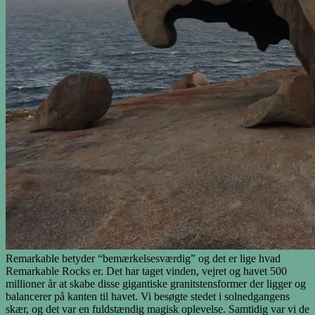
Remarkable betyder “bemærkelsesværdig” og det er lige hvad
Remarkable Rocks er. Det har taget vinden, vejret og havet 500
millioner år at skabe disse gigantiske granitstensformer der ligger og
balancerer på kanten til havet. Vi besøgte stedet i solnedgangens
skær, og det var en fuldstændig magisk oplevelse. Samtidig var vi de