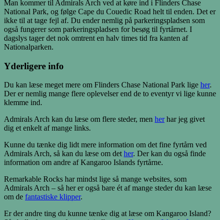
Man kommer til Admirals Arch ved at køre ind i Flinders Chase
National Park, og følge Cape du Couedic Road helt til enden. Det er
ikke til at tage fejl af. Du ender nemlig på parkeringspladsen som
også fungerer som parkeringspladsen for besøg til fyrtårnet. I
dagslys tager det nok omtrent en halv times tid fra kanten af
Nationalparken.
Yderligere info
Du kan læse meget mere om Flinders Chase National Park lige
her
.
Der er nemlig mange flere oplevelser end de to eventyr vi lige kunne
klemme ind.
Admirals Arch kan du læse om flere steder, men
her
har jeg givet
dig et enkelt af mange links.
Kunne du tænke dig lidt mere information om det fine fyrtårn ved
Admirals Arch, så kan du læse om det
her
. Der kan du også finde
information om andre af Kangaroo Islands fyrtårne.
Remarkable Rocks har mindst lige så mange websites, som
Admirals Arch – så her er også bare ét af mange steder du kan læse
om de
fantastiske klipper
.
Er der andre ting du kunne tænke dig at læse om Kangaroo Island?