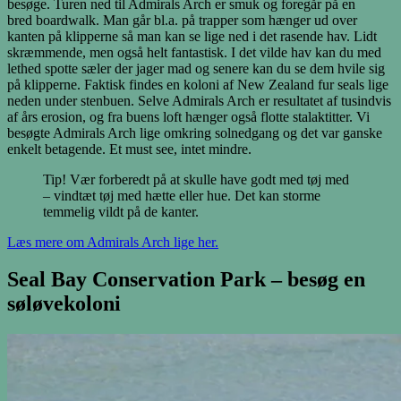
besøge. Turen ned til Admirals Arch er smuk og foregår på en
bred boardwalk. Man går bl.a. på trapper som hænger ud over
kanten på klipperne så man kan se lige ned i det rasende hav. Lidt
skræmmende, men også helt fantastisk. I det vilde hav kan du med
lethed spotte sæler der jager mad og senere kan du se dem hvile sig
på klipperne. Faktisk findes en koloni af New Zealand fur seals lige
neden under stenbuen. Selve Admirals Arch er resultatet af tusindvis
af års erosion, og fra buens loft hænger også flotte stalaktitter. Vi
besøgte Admirals Arch lige omkring solnedgang og det var ganske
enkelt betagende. Et must see, intet mindre.
Tip! Vær forberedt på at skulle have godt med tøj med
– vindtæt tøj med hætte eller hue. Det kan storme
temmelig vildt på de kanter.
Læs mere om Admirals Arch lige her.
Seal Bay Conservation Park – besøg en
søløvekoloni