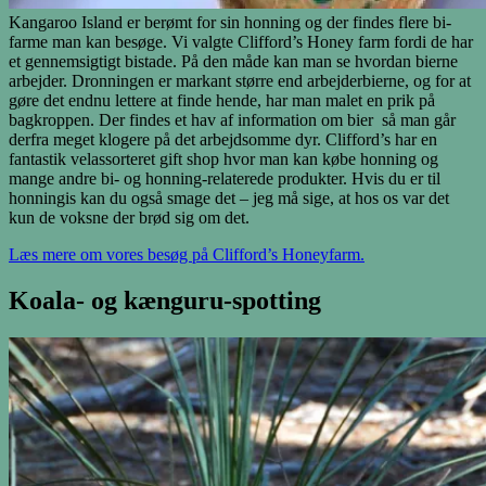
Kangaroo Island er berømt for sin honning og der findes flere bi-
farme man kan besøge. Vi valgte Clifford’s Honey farm fordi de har
et gennemsigtigt bistade. På den måde kan man se hvordan bierne
arbejder. Dronningen er markant større end arbejderbierne, og for at
gøre det endnu lettere at finde hende, har man malet en prik på
bagkroppen. Der findes et hav af information om bier så man går
derfra meget klogere på det arbejdsomme dyr. Clifford’s har en
fantastik velassorteret gift shop hvor man kan købe honning og
mange andre bi- og honning-relaterede produkter. Hvis du er til
honningis kan du også smage det – jeg må sige, at hos os var det
kun de voksne der brød sig om det.
Læs mere om vores besøg på Clifford’s Honeyfarm.
Koala- og kænguru-spotting