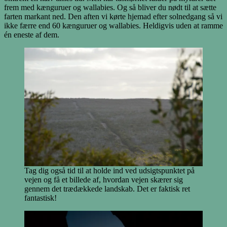
frem med kænguruer og wallabies. Og så bliver du nødt til at sætte
farten markant ned. Den aften vi kørte hjemad efter solnedgang så vi
ikke færre end 60 kænguruer og wallabies. Heldigvis uden at ramme
én eneste af dem.
Tag dig også tid til at holde ind ved udsigtspunktet på
vejen og få et billede af, hvordan vejen skærer sig
gennem det trædækkede landskab. Det er faktisk ret
fantastisk!