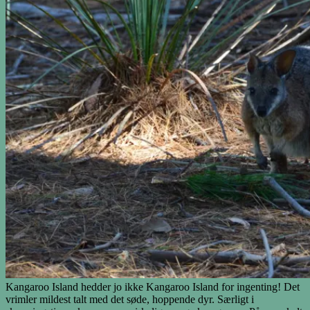
Kangaroo Island hedder jo ikke Kangaroo Island for ingenting! Det
vrimler mildest talt med det søde, hoppende dyr. Særligt i