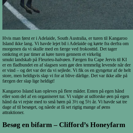
Hvis man først er i Adelaide, South Australia, er turen til Kangaroo
Island ikke lang. Vi havde lejet bil i Adelaide og kørte fra derfra om
morgenen da vi skulle med en færge ved frokosttid. Det tager
omkring et par timer at køre turen gennem et virkelig
smukt landskab på Fleurieu-halvøen. Færgen fra Cape Jervis til KI
er en fladbundet en af slagsen som gør den temmelig levende når der
er vind – og det var der da vi sejlede. Vi fik os en gyngetur af de helt
store, men heldigvis slap vi for at blive dårlige. Det var ikke alle på
færgen der slap lige heldigt!
Kangaroo Island kan opleves på flere måder. Enten på egen hånd
eller som del af en organiseret tur. Vi valgte at udforske øen på egen
hånd da vi rejste med to små børn på 3½ og 5½ år. Vi havde sat tre
dage af til besøget, og nåede at få set rigtig mange af øens
attraktioner.
Besøg en bifarm – Clifford’s Honeyfarm