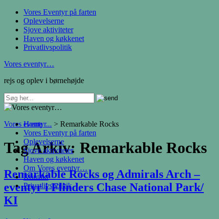
Vores Eventyr på farten
Oplevelserne
Sjove aktiviteter
Haven og køkkenet
Privatlivspolitik
Vores eventyr…
rejs og oplev i børnehøjde
Vores eventyr...
Home
>
Remarkable Rocks
Vores Eventyr på farten
Oplevelserne
Tag Arkiv:
Remarkable Rocks
Sjove aktiviteter
Haven og køkkenet
Om Vores eventyr…
Remarkable Rocks og Admirals Arch –
Kontakt
eventyr i Flinders Chase National Park/
Privatlivspolitik
KI