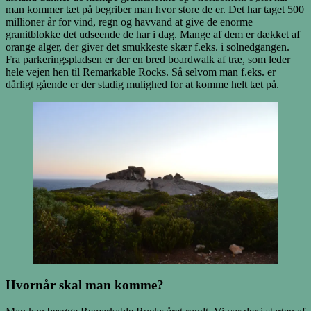
man kommer tæt på begriber man hvor store de er. Det har taget 500
millioner år for vind, regn og havvand at give de enorme
granitblokke det udseende de har i dag. Mange af dem er dækket af
orange alger, der giver det smukkeste skær f.eks. i solnedgangen.
Fra parkeringspladsen er der en bred boardwalk af træ, som leder
hele vejen hen til Remarkable Rocks. Så selvom man f.eks. er
dårligt gående er der stadig mulighed for at komme helt tæt på.
Hvornår skal man komme?