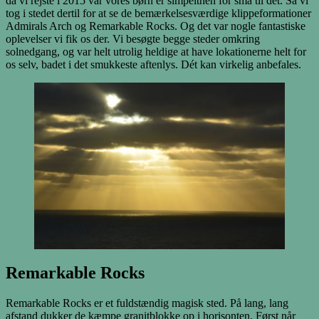
da vi rejste i 2015 var vores børn er simpelthen for små til det. Så vi
tog i stedet dertil for at se de bemærkelsesværdige klippeformationer
Admirals Arch og Remarkable Rocks. Og det var nogle fantastiske
oplevelser vi fik os der. Vi besøgte begge steder omkring
solnedgang, og var helt utrolig heldige at have lokationerne helt for
os selv, badet i det smukkeste aftenlys. Dét kan virkelig anbefales.
Remarkable Rocks
Remarkable Rocks er et fuldstændig magisk sted. På lang, lang
afstand dukker de kæmpe granitblokke op i horisonten. Først når