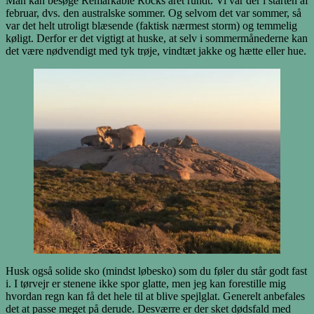
Man kan besøge Remarkable Rocks året rundt. Vi var der i starten af
februar, dvs. den australske sommer. Og selvom det var sommer, så
var det helt utroligt blæsende (faktisk nærmest storm) og temmelig
køligt. Derfor er det vigtigt at huske, at selv i sommermånederne kan
det være nødvendigt med tyk trøje, vindtæt jakke og hætte eller hue.
Husk også solide sko (mindst løbesko) som du føler du står godt fast
i. I tørvejr er stenene ikke spor glatte, men jeg kan forestille mig
hvordan regn kan få det hele til at blive spejlglat. Generelt anbefales
det at passe meget på derude. Desværre er der sket dødsfald med