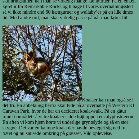
skumringstimen kan man se virkelig mange kænguruer. På en enkelt
køretur fra Remarkable Rocks og tilbage til vores overnatningssted
så vi ikke mindre end 60 kænguruer og wallaby’er på en lille times
tid. Med andre ord, man skal virkelig passe på når man kører bil.
Koalaer kan man også se i
det fri. En anbefaling herfra skal lyde på at overnatte på Western KI
Caravan Park, hvor de har en decideret koala-walk. På en gåtur
rundt i området så vi tre koalaer sidde højt oppe i eucalyptustræerne.
En aften vi kom hjem hørte vi underlige gryntelyde og så en stor
skygge. Det var en kæmpe koala der havde bevæget sig ned fra
træet og nu snusede omkring på græsset. Vild oplevelse.