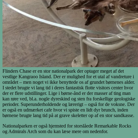
Flinders Chase er en stor nationalpark der optager meget af det
vestlige Kangraoo Island. Der er mulighed for et utal af vandreture i
området – men noget vi ikke benyttede os af grundet børnenes alder.
I stedet brugte vi lang tid i deres fantastisk flotte visitors center hvor
der er flere udstillinger. Lige i børne-ånd er der masser af ting man
kan røre ved, bl.a. nogle dyreskind og sten fra forskellige geologiske
perioder. Superunderholdende og lærerigt – også for de voksne. Der
er også en udmærket cafe hvor vi spiste en lidt dyr brunch, inden
børnene brugte lang tid på at grave skeletter op af en stor sandkasse.
Nationalparken er også hjemsted for storslåede Remarkable Rocks
og Admirals Arch som du kan læse mere om nedenfor.