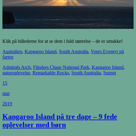
Klik på billederne for at se dem i fuld størrelse – de er smukke!
Australien
,
Kangaroo Island
,
South Australia
,
Vores Eventyr på
farten
Admirals Arch
,
Flinders Chase National Park
,
Kangaroo Island
,
naturoplevelse
,
Remarkable Rocks
,
South Australia
,
Sunset
15
mar
2019
Kangaroo Island på tre dage – 9 fede
oplevelser med børn