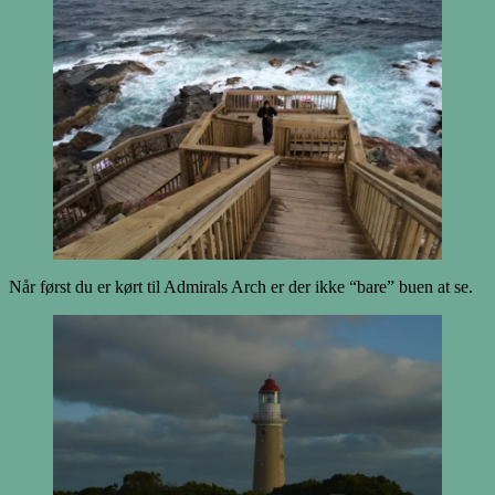
Når først du er kørt til Admirals Arch er der ikke “bare” buen at se.