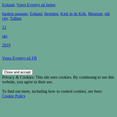
Estland
,
Vores Eventyr på farten
bastion passage
,
Estland
,
fæstning
,
Kiek in de Kök
,
Museum
,
old
city
,
Tallinn
12
okt
2019
Vores Eventyr på FB
Privacy & Cookies: This site uses cookies. By continuing to use this
website, you agree to their use.
To find out more, including how to control cookies, see here:
Cookie Policy