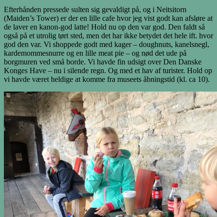
Efterhånden pressede sulten sig gevaldigt på, og i Neitsitorn
(Maiden’s Tower) er der en lille cafe hvor jeg vist godt kan afsløre at
de laver en kanon-god latte! Hold nu op den var god. Den faldt så
også på et utrolig tørt sted, men det har ikke betydet det hele ift. hvor
god den var. Vi shoppede godt med kager – doughnuts, kanelsnegl,
kardemommesnurre og en lille meat pie – og nød det ude på
borgmuren ved små borde. Vi havde fin udsigt over Den Danske
Konges Have – nu i silende regn. Og med et hav af turister. Hold op
vi havde været heldige at komme fra museets åbningstid (kl. ca 10).