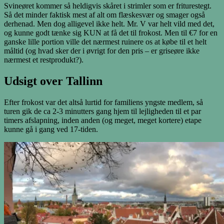
Svineøret kommer så heldigvis skåret i strimler som er friturestegt.
Så det minder faktisk mest af alt om flæskesvær og smager også
derhenad. Men dog alligevel ikke helt. Mr. V var helt vild med det,
og kunne godt tænke sig KUN at få det til frokost. Men til €7 for en
ganske lille portion ville det nærmest ruinere os at købe til et helt
måltid (og hvad sker der i øvrigt for den pris – er griseøre ikke
nærmest et restprodukt?).
Udsigt over Tallinn
Efter frokost var det altså lurtid for familiens yngste medlem, så
turen gik de ca 2-3 minutters gang hjem til lejligheden til et par
timers afslapning, inden anden (og meget, meget kortere) etape
kunne gå i gang ved 17-tiden.