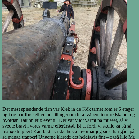
Det mest spændende tårn var Kiek in de Kök tårnet som er 6 etager
højt og har forskellige udstillinger om bl.a. våben, toturredskaber og
hvordan Tallinn er blevet til. Der var vildt varmt på museet, så vi
svedte bravt i vores varme efterårstøj. Bl.a. fordi vi skulle gå på så
mange trapper! Kan faktisk ikke huske hvornår jeg sidst har gået på
så mange trapper! Ungerne klarede det heldigvis fint – også lille Mr.