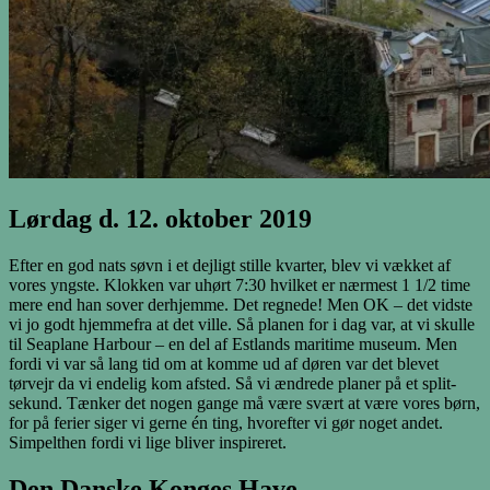
Lørdag d. 12. oktober 2019
Efter en god nats søvn i et dejligt stille kvarter, blev vi vækket af
vores yngste. Klokken var uhørt 7:30 hvilket er nærmest 1 1/2 time
mere end han sover derhjemme. Det regnede! Men OK – det vidste
vi jo godt hjemmefra at det ville. Så planen for i dag var, at vi skulle
til Seaplane Harbour – en del af Estlands maritime museum. Men
fordi vi var så lang tid om at komme ud af døren var det blevet
tørvejr da vi endelig kom afsted. Så vi ændrede planer på et split-
sekund. Tænker det nogen gange må være svært at være vores børn,
for på ferier siger vi gerne én ting, hvorefter vi gør noget andet.
Simpelthen fordi vi lige bliver inspireret.
Den Danske Konges Have