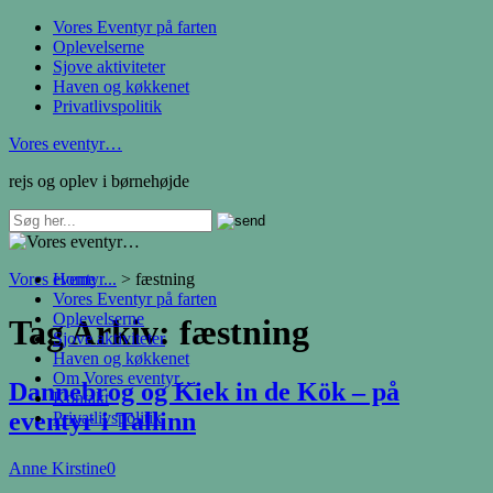
Vores Eventyr på farten
Oplevelserne
Sjove aktiviteter
Haven og køkkenet
Privatlivspolitik
Vores eventyr…
rejs og oplev i børnehøjde
Vores eventyr...
Home
>
fæstning
Vores Eventyr på farten
Oplevelserne
Tag Arkiv:
fæstning
Sjove aktiviteter
Haven og køkkenet
Om Vores eventyr…
Dannebrog og Kiek in de Kök – på
Kontakt
eventyr i Tallinn
Privatlivspolitik
Anne Kirstine
0