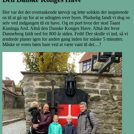
Her var det det overraskende tørvejr og lette solskin der inspirerede
os til at gå op for at se udsigten over byen. Pludselig fandt vi dog os
selv ved indgangen til en have. Og en port hvor der stod Taani
Kuninga Aed. Altså den Danske Konges Have. Altså der hvor
Dannebrog faldt ned for 800 år siden. Fedt! Der skulle vi ind, så vi
ændrede planer igen for anden gang inden for måske 5 minutter.
Måske er vores børn bare ved at være vant til det…?