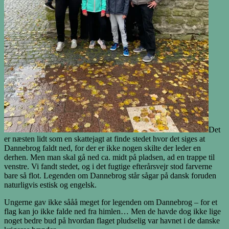
Det
er næsten lidt som en skattejagt at finde stedet hvor det siges at
Dannebrog faldt ned, for der er ikke nogen skilte der leder en
derhen. Men man skal gå ned ca. midt på pladsen, ad en trappe til
venstre. Vi fandt stedet, og i det fugtige efterårsvejr stod farverne
bare så flot. Legenden om Dannebrog står sågar på dansk foruden
naturligvis estisk og engelsk.
Ungerne gav ikke sååå meget for legenden om Dannebrog – for et
flag kan jo ikke falde ned fra himlen… Men de havde dog ikke lige
noget bedre bud på hvordan flaget pludselig var havnet i de danske