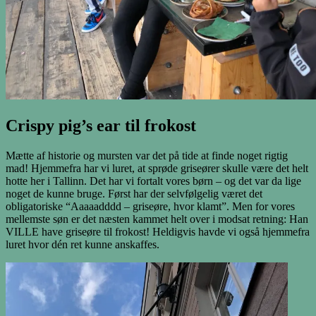
Crispy pig’s ear til frokost
Mætte af historie og mursten var det på tide at finde noget rigtig
mad! Hjemmefra har vi luret, at sprøde griseører skulle være det helt
hotte her i Tallinn. Det har vi fortalt vores børn – og det var da lige
noget de kunne bruge. Først har der selvfølgelig været det
obligatoriske “Aaaaadddd – griseøre, hvor klamt”. Men for vores
mellemste søn er det næsten kammet helt over i modsat retning: Han
VILLE have griseøre til frokost! Heldigvis havde vi også hjemmefra
luret hvor dén ret kunne anskaffes.