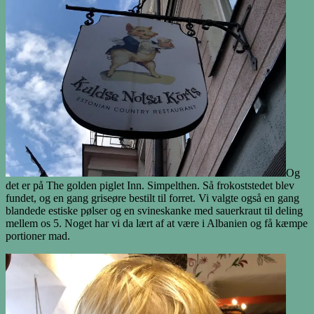
Og
det er på The golden piglet Inn. Simpelthen. Så frokoststedet blev
fundet, og en gang griseøre bestilt til forret. Vi valgte også en gang
blandede estiske pølser og en svineskanke med sauerkraut til deling
mellem os 5. Noget har vi da lært af at være i Albanien og få kæmpe
portioner mad.