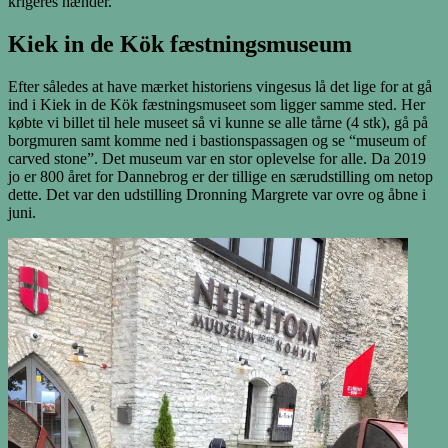
krigeres hænder.
Kiek in de Kök fæstningsmuseum
Efter således at have mærket historiens vingesus lå det lige for at gå
ind i Kiek in de Kök fæstningsmuseet som ligger samme sted. Her
købte vi billet til hele museet så vi kunne se alle tårne (4 stk), gå på
borgmuren samt komme ned i bastionspassagen og se “museum of
carved stone”. Det museum var en stor oplevelse for alle. Da 2019
jo er 800 året for Dannebrog er der tillige en særudstilling om netop
dette. Det var den udstilling Dronning Margrete var ovre og åbne i
juni.