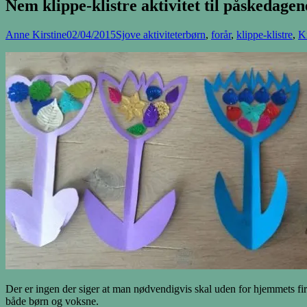
Nem klippe-klistre aktivitet til påskedagen
Anne Kirstine
02/04/2015
Sjove aktiviteter
børn
,
forår
,
klippe-klistre
,
K
Der er ingen der siger at man nødvendigvis skal uden for hjemmets fir
både børn og voksne.