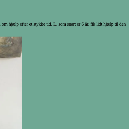
m hjælp efter et stykke tid. L, som snart er 6 år, fik lidt hjælp til den