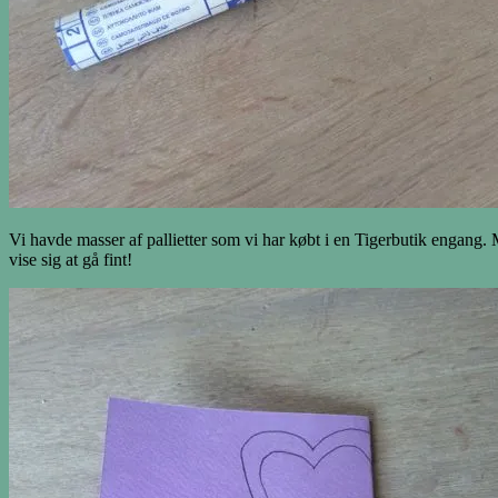
Vi havde masser af pallietter som vi har købt i en Tigerbutik engang. 
vise sig at gå fint!