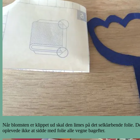
Når blomsten er klippet ud skal den limes på det selklæbende folie. Det
oplevede ikke at sidde med folie alle vegne bagefter.