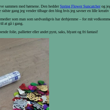
 at lave sammen med børnene. Den hedder
Spring Flower Suncatcher
og je
ke sidste gang jeg vender tilbage den blog hvis jeg savner en lille kreat
 remedier som man som sædvanligvis har derhjemme – for mit vedkomm
il at gå i gang.
ende folie, pallietter eller andet pynt, saks, blyant og fri fantasi!