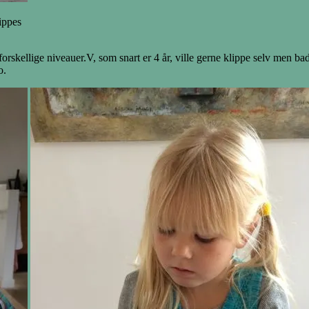
lippes
orskellige niveauer.V, som snart er 4 år, ville gerne klippe selv men bad o
o.