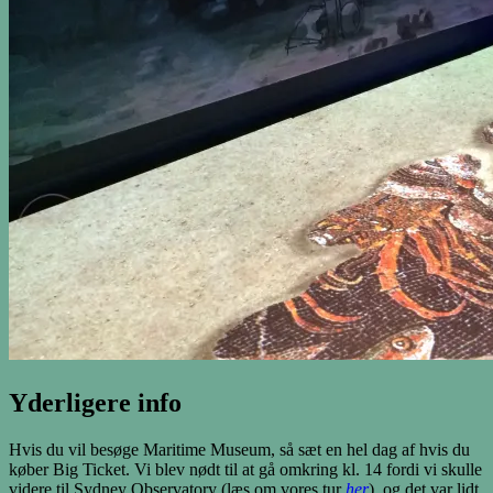
Yderligere info
Hvis du vil besøge Maritime Museum, så sæt en hel dag af hvis du
køber Big Ticket. Vi blev nødt til at gå omkring kl. 14 fordi vi skulle
videre til Sydney Observatory (læs om vores tur
her
), og det var lidt