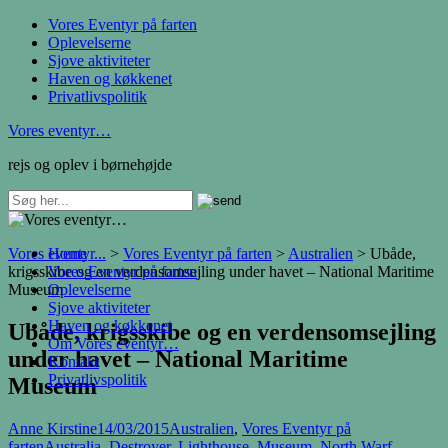
Vores Eventyr på farten
Oplevelserne
Sjove aktiviteter
Haven og køkkenet
Privatlivspolitik
Vores eventyr…
rejs og oplev i børnehøjde
Vores eventyr...
Home
>
Vores Eventyr på farten
>
Australien
>
Ubåde,
krigsskibe og en verdensomsejling under havet – National Maritime
Vores Eventyr på farten
Museum
Oplevelserne
Sjove aktiviteter
Haven og køkkenet
Ubåde, krigsskibe og en verdensomsejling
Om Vores eventyr…
under havet – National Maritime
Kontakt
Privatlivspolitik
Museum
Anne Kirstine
14/03/2015
Australien
,
Vores Eventyr på
farten
Australia
,
Destroyer
,
Lighthouse
,
Museum
,
North Warf
,