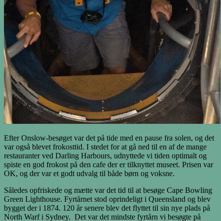
Efter Onslow-besøget var det på tide med en pause fra solen, og det
var også blevet frokosttid. I stedet for at gå ned til en af de mange
restauranter ved Darling Harbours, udnyttede vi tiden optimalt og
spiste en god frokost på den cafe der er tilknyttet museet. Prisen var
OK, og der var et godt udvalg til både børn og voksne.
Således opfriskede og mætte var det tid til at besøge Cape Bowling
Green Lighthouse. Fyrtårnet stod oprindeligt i Queensland og blev
bygget der i 1874. 120 år senere blev det flyttet til sin nye plads på
North Warf i Sydney. Det var det mindste fyrtårn vi besøgte på