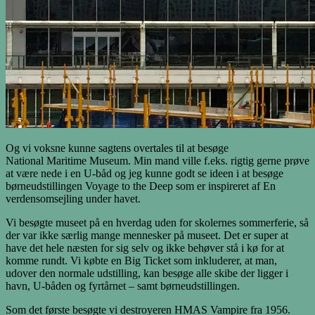
Og vi voksne kunne sagtens overtales til at besøge
National Maritime Museum. Min mand ville f.eks. rigtig gerne prøve
at være nede i en U-båd og jeg kunne godt se ideen i at besøge
børneudstillingen Voyage to the Deep som er inspireret af En
verdensomsejling under havet.
Vi besøgte museet på en hverdag uden for skolernes sommerferie, så
der var ikke særlig mange mennesker på museet. Det er super at
have det hele næsten for sig selv og ikke behøver stå i kø for at
komme rundt. Vi købte en Big Ticket som inkluderer, at man,
udover den normale udstilling, kan besøge alle skibe der ligger i
havn, U-båden og fyrtårnet – samt børneudstillingen.
Som det første besøgte vi destroyeren HMAS Vampire fra 1956.