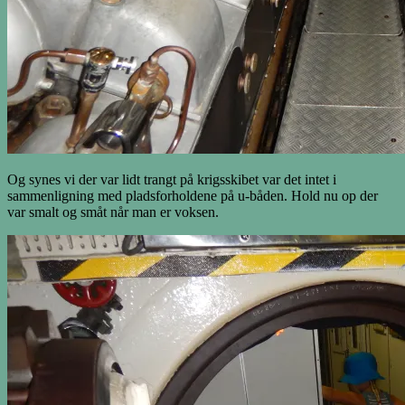
Og synes vi der var lidt trangt på krigsskibet var det intet i
sammenligning med pladsforholdene på u-båden. Hold nu op der
var smalt og småt når man er voksen.