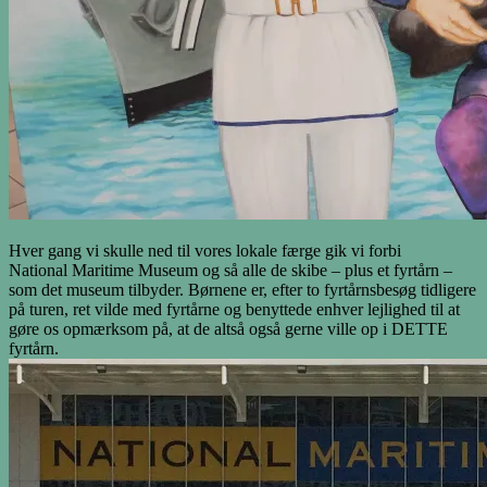
Hver gang vi skulle ned til vores lokale færge gik vi forbi
National Maritime Museum og så alle de skibe – plus et fyrtårn –
som det museum tilbyder. Børnene er, efter to fyrtårnsbesøg tidligere
på turen, ret vilde med fyrtårne og benyttede enhver lejlighed til at
gøre os opmærksom på, at de altså også gerne ville op i DETTE
fyrtårn.