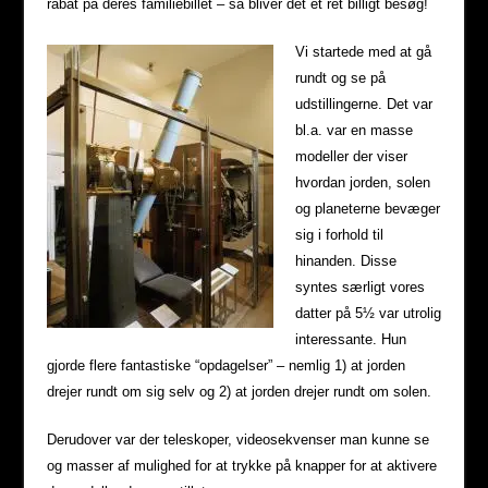
rabat på deres familiebillet – så bliver det et ret billigt besøg!
Vi startede med at gå
rundt og se på
udstillingerne. Det var
bl.a. var en masse
modeller der viser
hvordan jorden, solen
og planeterne bevæger
sig i forhold til
hinanden. Disse
syntes særligt vores
datter på 5½ var utrolig
interessante. Hun
gjorde flere fantastiske “opdagelser” – nemlig 1) at jorden
drejer rundt om sig selv og 2) at jorden drejer rundt om solen.
Derudover var der teleskoper, videosekvenser man kunne se
og masser af mulighed for at trykke på knapper for at aktivere