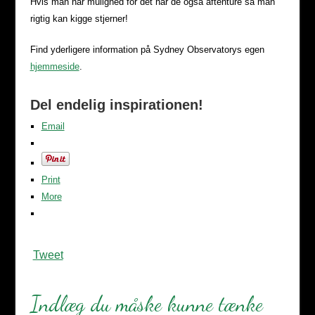
Hvis man har mulighed for det har de også aftenture så man
rigtig kan kigge stjerner!
Find yderligere information på Sydney Observatorys egen
hjemmeside
.
Del endelig inspirationen!
Email
Print
More
Tweet
Indlæg du måske kunne tænke