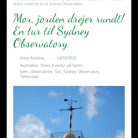
drejer rundt! En tur til Sydney Observatory
Mor, jorden drejer rundt!
En tur til Sydney
Observatory
Anne Kirstine
14/03/2015
Australien
,
Vores Eventyr på farten
børn
,
observatorie
,
Sol
,
Sydney Observatory
,
Telescope