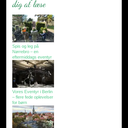
dig at læse
Spis og leg på
Nørrebro – en
eftermiddags eventyr
Vores Eventyr i Berlin
– flere fede oplevelser
for børn