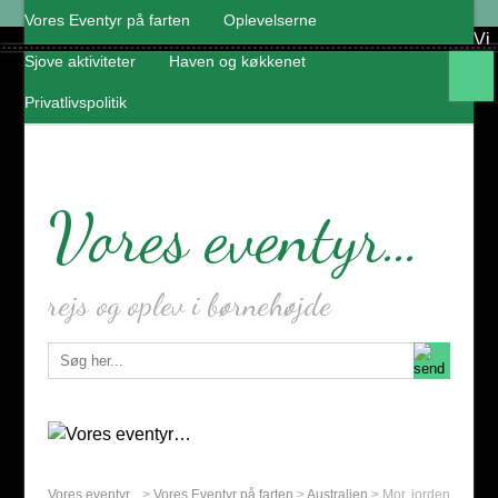
Vores Eventyr på farten
Oplevelserne
Vi
Sjove aktiviteter
Haven og køkkenet
Privatlivspolitik
Vores eventyr…
rejs og oplev i børnehøjde
Vores eventyr...
>
Vores Eventyr på farten
>
Australien
>
Mor, jorden