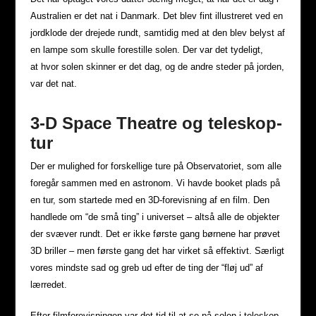
Australien er det nat i Danmark. Det blev fint illustreret ved en
jordklode der drejede rundt, samtidig med at den blev belyst af
en lampe som skulle forestille solen. Der var det tydeligt,
at hvor solen skinner er det dag, og de andre steder på jorden,
var det nat.
3-D Space Theatre og teleskop-
tur
Der er mulighed for forskellige ture på Observatoriet, som alle
foregår sammen med en astronom. Vi havde booket plads på
en tur, som startede med en 3D-forevisning af en film. Den
handlede om “de små ting” i universet – altså alle de objekter
der svæver rundt. Det er ikke første gang børnene har prøvet
3D briller – men første gang det har virket så effektivt. Særligt
vores mindste sad og greb ud efter de ting der “fløj ud” af
lærredet.
Efter filmforevisningen var det tid til at se på solen i teleskop.