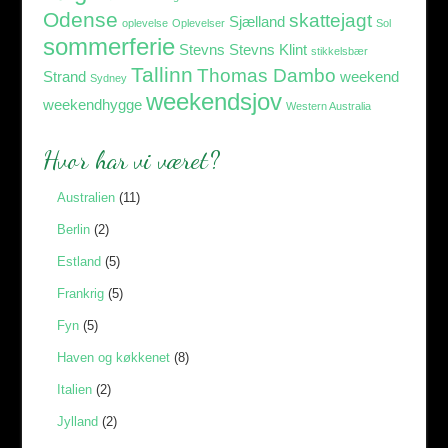
Odense
skattejagt
Sjælland
oplevelse
Oplevelser
Sol
sommerferie
Stevns
Stevns Klint
stikkelsbær
Tallinn
Thomas Dambo
Strand
weekend
Sydney
weekendsjov
weekendhygge
Western Australia
Hvor har vi været?
Australien
(11)
Berlin
(2)
Estland
(5)
Frankrig
(5)
Fyn
(5)
Haven og køkkenet
(8)
Italien
(2)
Jylland
(2)