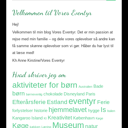
Velkommen til Vores Eventyr
Hej!
Velkommen til min blog Vores Eventyr. Det er min passion at
rejse med min familie – og dele vores oplevelser så andre kan
få samme skønne oplevelser som vi gør. Håber du har lyst til
at læse med!
Kh Anne Kirstine/Vores Eventyr
Hvad skriver jeg om
aktiviteter for børn
Bade
Australien
børn
chokolade
Disneyland Paris
børnevenlig
eventyr
Efterårsferie
Estland
Ferie
hjemmelavet
Is
forlystelser
historie
hygge
Italien
Kreativitet
Kangaroo Island
København
KI
Køge
Museum
Køge
natur
køkken
Læring