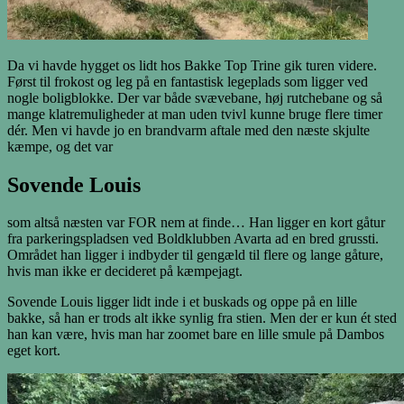
Da vi havde hygget os lidt hos Bakke Top Trine gik turen videre.
Først til frokost og leg på en fantastisk legeplads som ligger ved
nogle boligblokke. Der var både svævebane, høj rutchebane og så
mange klatremuligheder at man uden tvivl kunne bruge flere timer
dér. Men vi havde jo en brandvarm aftale med den næste skjulte
kæmpe, og det var
Sovende Louis
som altså næsten var FOR nem at finde… Han ligger en kort gåtur
fra parkeringspladsen ved Boldklubben Avarta ad en bred grussti.
Området han ligger i indbyder til gengæld til flere og lange gåture,
hvis man ikke er decideret på kæmpejagt.
Sovende Louis ligger lidt inde i et buskads og oppe på en lille
bakke, så han er trods alt ikke synlig fra stien. Men der er kun ét sted
han kan være, hvis man har zoomet bare en lille smule på Dambos
eget kort.