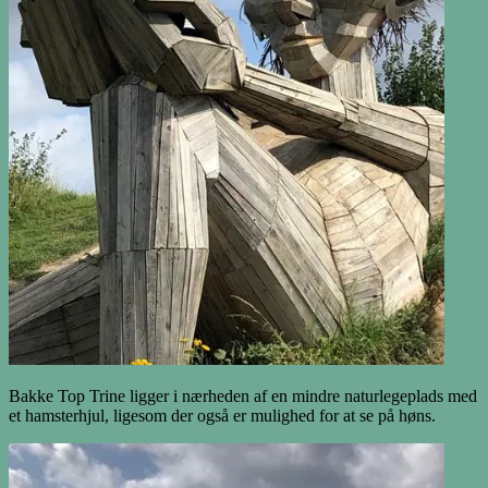
Bakke Top Trine ligger i nærheden af en mindre naturlegeplads med
et hamsterhjul, ligesom der også er mulighed for at se på høns.