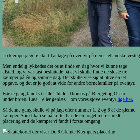
To kæmpe-jægere klar til at tage på eventyr på den sjællandske veste
Men endelig lykkedes det os at finde en dag hvor vi kunne tage
afsted, og vi var fast besluttede på at vi skulle finde de sidste tre
kæmper på én og samme dag. Det skulle vise sig at blive en let
opgave, og det er jo godt at vide for andre børnefamilier på eventyr.
Første gang fandt vi Lille Thilde, Thomas på Bjerget og Oscar
under broen. Læs – eller genlæs – om vores sjove eventyr
lige her.
Så denne gang skulle vi på jagt efter nummer 1, 2 og 6 af de glemte
kæmper. Som I kan se på kortet har de en noget mere spredt
placering end de kæmper vi fandt i første omgang.