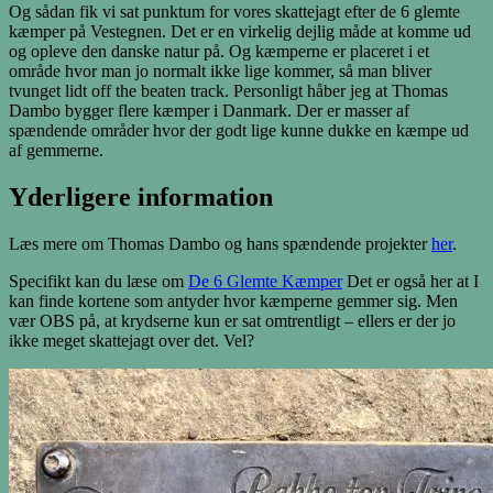
Og sådan fik vi sat punktum for vores skattejagt efter de 6 glemte
kæmper på Vestegnen. Det er en virkelig dejlig måde at komme ud
og opleve den danske natur på. Og kæmperne er placeret i et
område hvor man jo normalt ikke lige kommer, så man bliver
tvunget lidt off the beaten track. Personligt håber jeg at Thomas
Dambo bygger flere kæmper i Danmark. Der er masser af
spændende områder hvor der godt lige kunne dukke en kæmpe ud
af gemmerne.
Yderligere information
Læs mere om Thomas Dambo og hans spændende projekter
her
.
Specifikt kan du læse om
De 6 Glemte Kæmper
Det er også her at I
kan finde kortene som antyder hvor kæmperne gemmer sig. Men
vær OBS på, at krydserne kun er sat omtrentligt – ellers er der jo
ikke meget skattejagt over det. Vel?