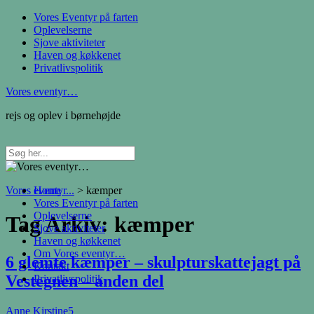
Vores Eventyr på farten
Oplevelserne
Sjove aktiviteter
Haven og køkkenet
Privatlivspolitik
Vores eventyr…
rejs og oplev i børnehøjde
Vores eventyr...
Home
>
kæmper
Vores Eventyr på farten
Oplevelserne
Tag Arkiv:
kæmper
Sjove aktiviteter
Haven og køkkenet
Om Vores eventyr…
6 glemte kæmper – skulpturskattejagt på
Kontakt
Vestegnen – anden del
Privatlivspolitik
Anne Kirstine
5