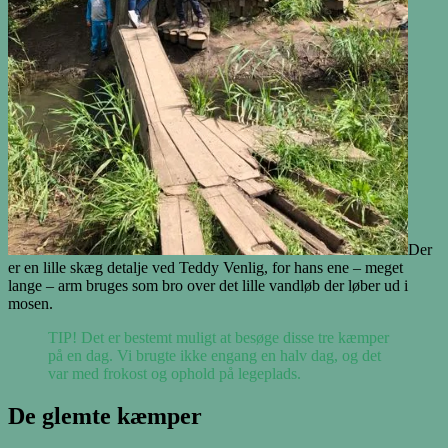
Der
er en lille skæg detalje ved Teddy Venlig, for hans ene – meget
lange – arm bruges som bro over det lille vandløb der løber ud i
mosen.
TIP! Det er bestemt muligt at besøge disse tre kæmper
på en dag. Vi brugte ikke engang en halv dag, og det
var med frokost og ophold på legeplads.
De glemte kæmper