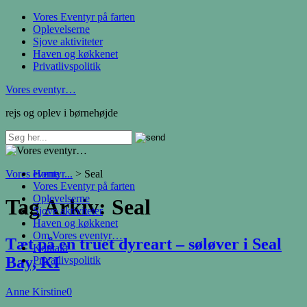
Vores Eventyr på farten
Oplevelserne
Sjove aktiviteter
Haven og køkkenet
Privatlivspolitik
Vores eventyr…
rejs og oplev i børnehøjde
Vores eventyr...
Home
>
Seal
Vores Eventyr på farten
Oplevelserne
Tag Arkiv:
Seal
Sjove aktiviteter
Haven og køkkenet
Om Vores eventyr…
Tæt på en truet dyreart – søløver i Seal
Kontakt
Bay, KI
Privatlivspolitik
Anne Kirstine
0