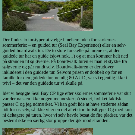
Der findes to tur-typer at vælge i mellem uden for skolernes
sommerferie; – en guided tur (Seal Bay Experience) eller en selv-
guided boardwalk tur. De to store forskelle på turene er, at den
guidede tur har en guide (sjovt nok…) og at man kommer helt ned
på stranden til søløverne. På boardwalk-turen er man et stykke fra
søløverne og går rundt selv. Boardwalk-turen er derudover
inkluderet i den guidede tur. Selvom prisen er dobbelt op for en
familie for den guidede tur, nemlig 80 AUD, var vi egentlig ikke i
tvivl – det var den guidede tur vi skulle på.
Idet vi besøgte Seal Bay CP lige efter skolernes sommeferie var slut
var der næsten ikke nogen mennesker på stedet, hvilket faktisk
passer C og jeg udmærket. Vi kan godt lide at have stederne sådan
lidt for os selv, så ikke vi er en del af et stort turisthype. Og med kun
ni deltagere på turen, hvor vi selv havde besat de fire pladser, var det
bestemt ikke en særlig stor gruppe der gik mod stranden.