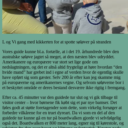
L og Vi gang med kikkerten for at spotte søløver på stranden
Vores guide kunne bl.a. fortælle, at i det 19. århundrede blev den
australske søløve jagtet så meget, at den næsten blev udryddet.
Amerikanere og europæere var stort set lige gode om
nedslagtningen, og det er altså altid frygteligt at høre hvordan “den
hvide mand” har grebet ind i egne af verden hvor de egentlig skulle
have opført sig som gæster. Selv 200 år efter kan jeg skamme mig
på europæerne og amerikanernes vegne. Og selvom søløverne bor i
et beskyttet område er deres bestand desværre ikke rigtig i fremgang.
Efter ca. 45 minutter var den guidede tur slut og vi gik tilbage til
visitor center – hvor børnene fik købt sig et par nye bamser. Det
føles godt at støtte foretagender som dette, som virkelig forsøger at
forbedre vilkårene for en truet dyreart. Da vi som en del af den
guidede tur kunne gå en tur på boardwalken gjorde vi selvfølgelig
også det. Boardwalken er 800 meter lang, egner sig til kørestole, og