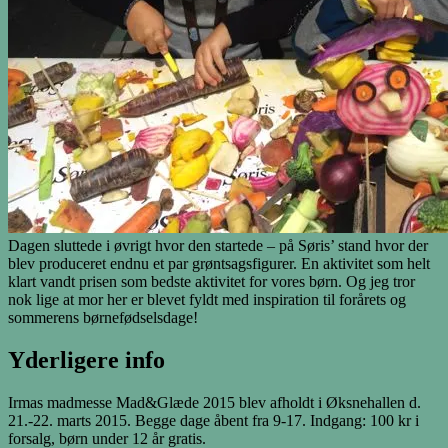
Dagen sluttede i øvrigt hvor den startede – på Søris’ stand hvor der
blev produceret endnu et par grøntsagsfigurer. En aktivitet som helt
klart vandt prisen som bedste aktivitet for vores børn. Og jeg tror
nok lige at mor her er blevet fyldt med inspiration til forårets og
sommerens børnefødselsdage!
Yderligere info
Irmas madmesse Mad&Glæde 2015 blev afholdt i Øksnehallen d.
21.-22. marts 2015. Begge dage åbent fra 9-17. Indgang: 100 kr i
forsalg, børn under 12 år gratis.