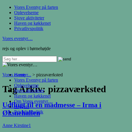
Vores Eventyr på farten
Oplevelserne
Sjove aktiviteter
Haven og køkkenet
Privatlivspolitik
Vores eventyr…
rejs og oplev i børnehøjde
Vores eventyr...
Home
>
pizzaværksted
Vores Eventyr på farten
Oplevelserne
Tag Arkiv:
pizzaværksted
Sjove aktiviteter
Haven og køkkenet
Om Vores eventyr…
Udflugt til en madmesse – Irma i
Kontakt
Øksnehallen
Privatlivspolitik
Anne Kirstine
1