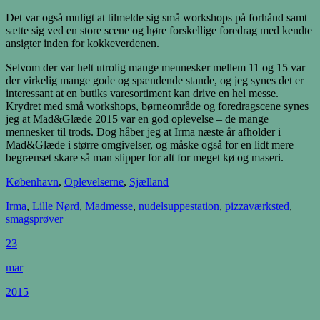
Det var også muligt at tilmelde sig små workshops på forhånd samt
sætte sig ved en store scene og høre forskellige foredrag med kendte
ansigter inden for kokkeverdenen.
Selvom der var helt utrolig mange mennesker mellem 11 og 15 var
der virkelig mange gode og spændende stande, og jeg synes det er
interessant at en butiks varesortiment kan drive en hel messe.
Krydret med små workshops, børneområde og foredragscene synes
jeg at Mad&Glæde 2015 var en god oplevelse – de mange
mennesker til trods. Dog håber jeg at Irma næste år afholder i
Mad&Glæde i større omgivelser, og måske også for en lidt mere
begrænset skare så man slipper for alt for meget kø og maseri.
København
,
Oplevelserne
,
Sjælland
Irma
,
Lille Nørd
,
Madmesse
,
nudelsuppestation
,
pizzaværksted
,
smagsprøver
23
mar
2015