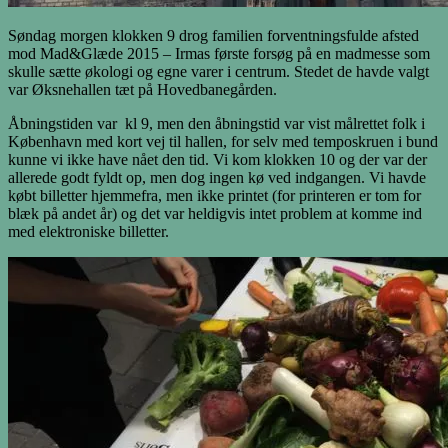
Søndag morgen klokken 9 drog familien forventningsfulde afsted
mod Mad&Glæde 2015 – Irmas første forsøg på en madmesse som
skulle sætte økologi og egne varer i centrum. Stedet de havde valgt
var Øksnehallen tæt på Hovedbanegården.
Åbningstiden var kl 9, men den åbningstid var vist målrettet folk i
København med kort vej til hallen, for selv med temposkruen i bund
kunne vi ikke have nået den tid. Vi kom klokken 10 og der var der
allerede godt fyldt op, men dog ingen kø ved indgangen. Vi havde
købt billetter hjemmefra, men ikke printet (for printeren er tom for
blæk på andet år) og det var heldigvis intet problem at komme ind
med elektroniske billetter.