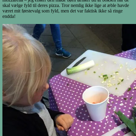
skal vælge fyld til deres pizza. Tror nemlig ikke lige at æble havde
været mit førstevalg som fyld, men det var faktisk ikke så ringe
endda!