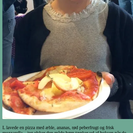
L lavede en pizza med æble, ananas, rød peberfrugt og frisk
mozzarella – jeg elsker den måde børn tænker ud af boksen når de