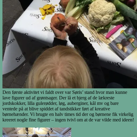
Den første aktivitet vi faldt over var Søris’ stand hvor man kunne
lave figurer ud af grøntsager. Der lå et bjerg af de lækreste
jordskokker, lilla gulerødder, løg, auberginer, kål mv og bare
ventede på at blive spiddet af tandstikker ført af kreative
børnehænder. Vi brugte en halv times tid der og børnene fik virkelig
kreeret nogle fine figurer – ingen tvivl om at de var vilde med ideen!