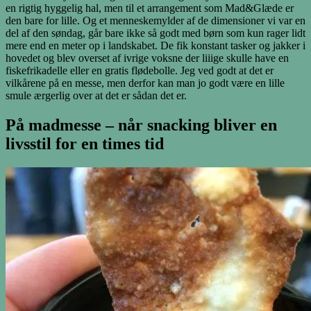
en rigtig hyggelig hal, men til et arrangement som Mad&Glæde er
den bare for lille. Og et menneskemylder af de dimensioner vi var en
del af den søndag, går bare ikke så godt med børn som kun rager lidt
mere end en meter op i landskabet. De fik konstant tasker og jakker i
hovedet og blev overset af ivrige voksne der liiige skulle have en
fiskefrikadelle eller en gratis flødebolle. Jeg ved godt at det er
vilkårene på en messe, men derfor kan man jo godt være en lille
smule ærgerlig over at det er sådan det er.
På madmesse – når snacking bliver en
livsstil for en times tid