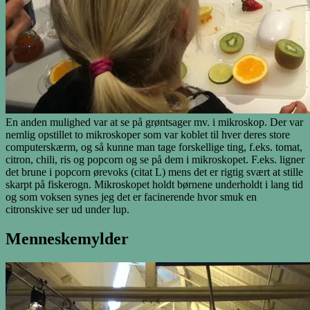
En anden mulighed var at se på grøntsager mv. i mikroskop. Der var
nemlig opstillet to mikroskoper som var koblet til hver deres store
computerskærm, og så kunne man tage forskellige ting, f.eks. tomat,
citron, chili, ris og popcorn og se på dem i mikroskopet. F.eks. ligner
det brune i popcorn ørevoks (citat L) mens det er rigtig svært at stille
skarpt på fiskerogn. Mikroskopet holdt børnene underholdt i lang tid
og som voksen synes jeg det er facinerende hvor smuk en
citronskive ser ud under lup.
Menneskemylder