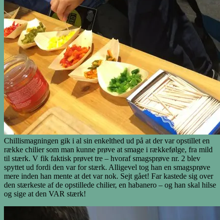
Chillismagningen gik i al sin enkelthed ud på at der var opstillet en
række chilier som man kunne prøve at smage i rækkefølge, fra mild
til stærk. V fik faktisk prøvet tre – hvoraf smagsprøve nr. 2 blev
spyttet ud fordi den var for stærk. Alligevel tog han en smagsprøve
mere inden han mente at det var nok. Sejt gået! Far kastede sig over
den stærkeste af de opstillede chilier, en habanero – og han skal hilse
og sige at den VAR stærk!