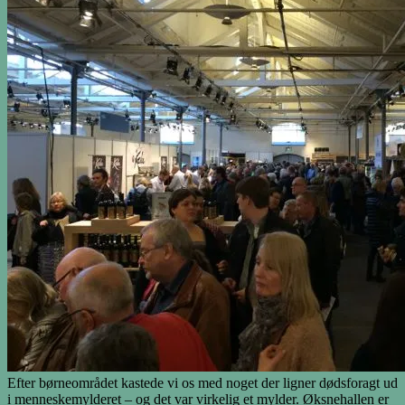
Efter børneområdet kastede vi os med noget der ligner dødsforagt ud
i menneskemylderet – og det var virkelig et mylder. Øksnehallen er