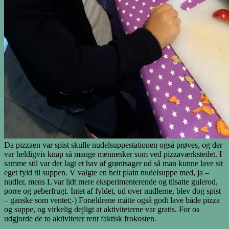
Da pizzaen var spist skulle nudelsuppestationen også prøves, og der
var heldigvis knap så mange mennesker som ved pizzaværkstedet. I
samme stil var der lagt et hav af grøntsager ud så man kunne lave sit
eget fyld til suppen. V valgte en helt plain nudelsuppe med, ja –
nudler, mens L var lidt mere eksperimenterende og tilsatte gulerod,
porre og peberfrugt. Intet af fyldet, ud over nudlerne, blev dog spist
– ganske som ventet;-) Forældrene måtte også godt lave både pizza
og suppe, og virkelig dejligt at aktiviteterne var gratis. For os
udgjorde de to aktiviteter rent faktisk frokosten.