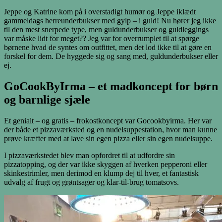
Jeppe og Katrine kom på i overstadigt humør og Jeppe iklædt
gammeldags herreunderbukser med gylp – i guld! Nu hører jeg ikke
til den mest snerpede type, men guldunderbukser og guldleggings
var måske lidt for meget?? Jeg var for overrumplet til at spørge
børnene hvad de syntes om outfittet, men det lod ikke til at gøre en
forskel for dem. De hyggede sig og sang med, guldunderbukser eller
ej.
GoCookByIrma – et madkoncept for børn
og barnlige sjæle
Et genialt – og gratis – frokostkoncept var Gocookbyirma. Her var
der både et pizzaværksted og en nudelsuppestation, hvor man kunne
prøve kræfter med at lave sin egen pizza eller sin egen nudelsuppe.
I pizzaværkstedet blev man opfordret til at udfordre sin
pizzatopping, og der var ikke skyggen af hverken pepperoni eller
skinkestrimler, men derimod en klump dej til hver, et fantastisk
udvalg af frugt og grøntsager og klar-til-brug tomatsovs.