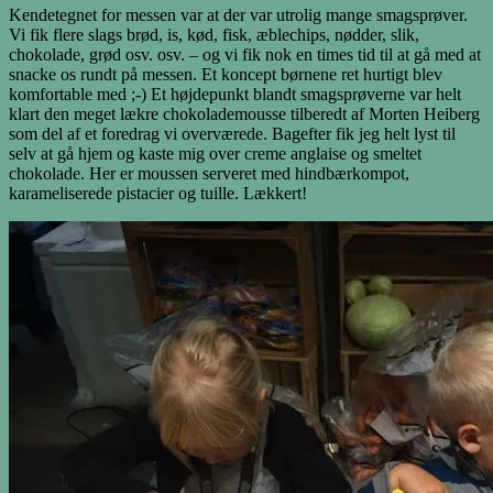
Kendetegnet for messen var at der var utrolig mange smagsprøver.
Vi fik flere slags brød, is, kød, fisk, æblechips, nødder, slik,
chokolade, grød osv. osv. – og vi fik nok en times tid til at gå med at
snacke os rundt på messen. Et koncept børnene ret hurtigt blev
komfortable med ;-) Et højdepunkt blandt smagsprøverne var helt
klart den meget lækre chokolademousse tilberedt af Morten Heiberg
som del af et foredrag vi overværede. Bagefter fik jeg helt lyst til
selv at gå hjem og kaste mig over creme anglaise og smeltet
chokolade. Her er moussen serveret med hindbærkompot,
karameliserede pistacier og tuille. Lækkert!