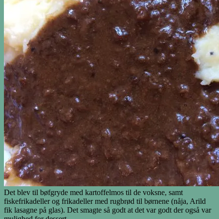
Det blev til bøfgryde med kartoffelmos til de voksne, samt
fiskefrikadeller og frikadeller med rugbrød til børnene (nåja, Arild
fik lasagne på glas). Det smagte så godt at det var godt der også var
mulighed for dessert.