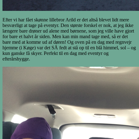
Efter vi har fået skønne lillebror Arild er det altså blevet lidt mere
besværligt at tage på eventyr. Den største forskel er nok, at jeg ikke
længere bare drøner ud alene med børnene, som jeg ville have gjort
for bare et halvt år siden. Men kan min mand tage med, så er det
bare med at komme ud af døren! Og oven på en dag med regnvejr
hjemme (i Køge) var det SÅ fedt at stå op til en blå himmel, sol – og
kun ganske få skyer. Perfekt til en dag med eventyr og
efterårshygge.