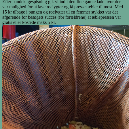
Efter pandekagespisning gik vi ind i den fine gamle lade hvor der
var mulighed for at lave roelygter og få presset æbler til most. Med
15 kr tilbage i pungen og roelygter til en femmer stykket var det
afgørende for besøgets succes (for forældrene) at æblepressen var
gratis eller kostede maks 5 kr.