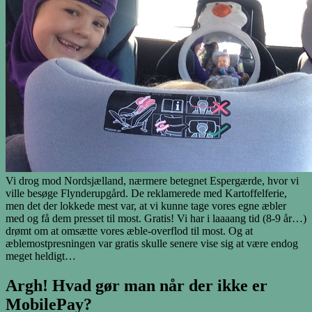
Vi drog mod Nordsjælland, nærmere betegnet Espergærde, hvor vi
ville besøge Flynderupgård. De reklamerede med Kartoffelferie,
men det der lokkede mest var, at vi kunne tage vores egne æbler
med og få dem presset til most. Gratis! Vi har i laaaang tid (8-9 år…)
drømt om at omsætte vores æble-overflod til most. Og at
æblemostpresningen var gratis skulle senere vise sig at være endog
meget heldigt…
Argh! Hvad gør man når der ikke er
MobilePay?