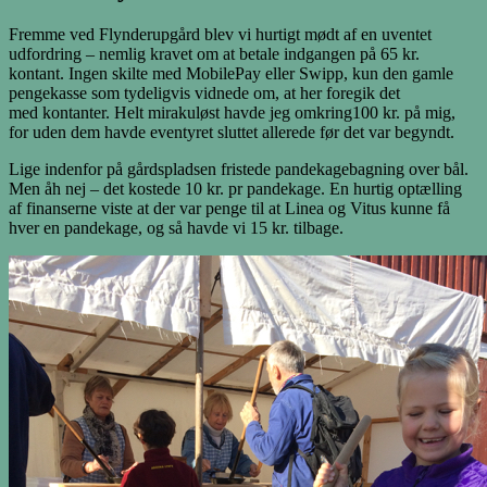
Fremme ved Flynderupgård blev vi hurtigt mødt af en uventet
udfordring – nemlig kravet om at betale indgangen på 65 kr.
kontant. Ingen skilte med MobilePay eller Swipp, kun den gamle
pengekasse som tydeligvis vidnede om, at her foregik det
med kontanter. Helt mirakuløst havde jeg omkring100 kr. på mig,
for uden dem havde eventyret sluttet allerede før det var begyndt.
Lige indenfor på gårdspladsen fristede pandekagebagning over bål.
Men åh nej – det kostede 10 kr. pr pandekage. En hurtig optælling
af finanserne viste at der var penge til at Linea og Vitus kunne få
hver en pandekage, og så havde vi 15 kr. tilbage.