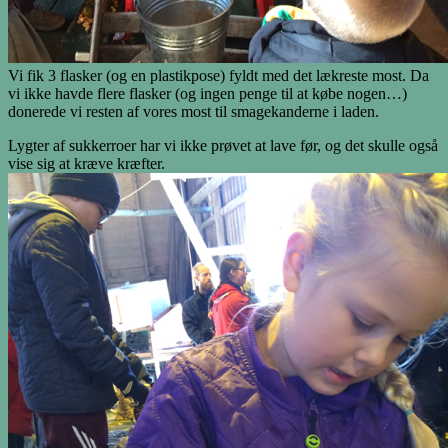
Vi fik 3 flasker (og en plastikpose) fyldt med det lækreste most. Da
vi ikke havde flere flasker (og ingen penge til at købe nogen…)
donerede vi resten af vores most til smagekanderne i laden.
Lygter af sukkerroer har vi ikke prøvet at lave før, og det skulle også
vise sig at kræve kræfter.