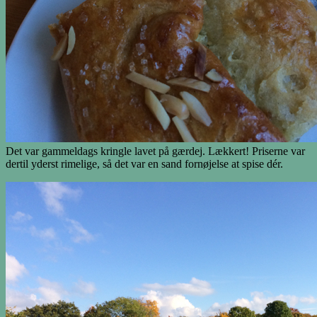
Det var gammeldags kringle lavet på gærdej. Lækkert! Priserne var
dertil yderst rimelige, så det var en sand fornøjelse at spise dér.