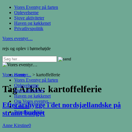
Vores Eventyr på farten
Oplevelserne
Sjove aktiviteter
Haven og køkkenet
Privatlivspolitik
Vores eventyr…
rejs og oplev i børnehøjde
Vores eventyr...
Home
>
kartoffelferie
Vores Eventyr på farten
Oplevelserne
Tag Arkiv:
kartoffelferie
Sjove aktiviteter
Haven og køkkenet
Om Vores eventyr…
Efterårshygge i det nordsjællandske på
Kontakt
stramt budget
Privatlivspolitik
Anne Kirstine
0