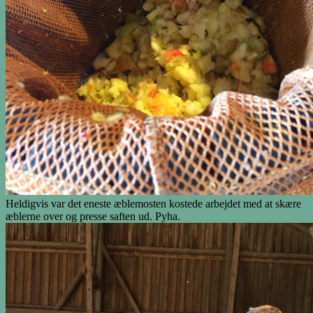
Heldigvis var det eneste æblemosten kostede arbejdet med at skære
æblerne over og presse saften ud. Pyha.