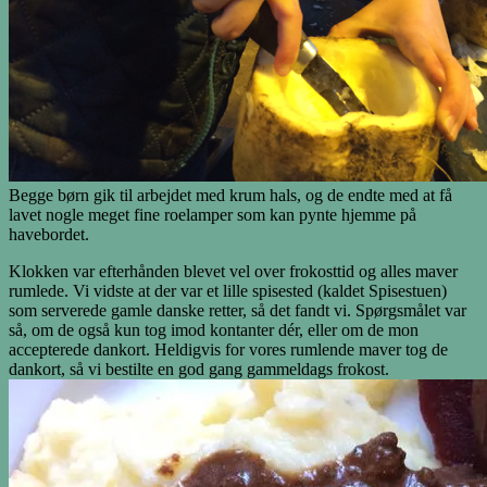
Begge børn gik til arbejdet med krum hals, og de endte med at få
lavet nogle meget fine roelamper som kan pynte hjemme på
havebordet.
Klokken var efterhånden blevet vel over frokosttid og alles maver
rumlede. Vi vidste at der var et lille spisested (kaldet Spisestuen)
som serverede gamle danske retter, så det fandt vi. Spørgsmålet var
så, om de også kun tog imod kontanter dér, eller om de mon
accepterede dankort. Heldigvis for vores rumlende maver tog de
dankort, så vi bestilte en god gang gammeldags frokost.