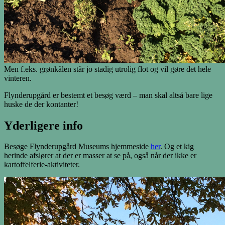
Men f.eks. grønkålen står jo stadig utrolig flot og vil gøre det hele
vinteren.
Flynderupgård er bestemt et besøg værd – man skal altså bare lige
huske de der kontanter!
Yderligere info
Besøge Flynderupgård Museums hjemmeside
her
. Og et kig
herinde afslører at der er masser at se på, også når der ikke er
kartoffelferie-aktiviteter.