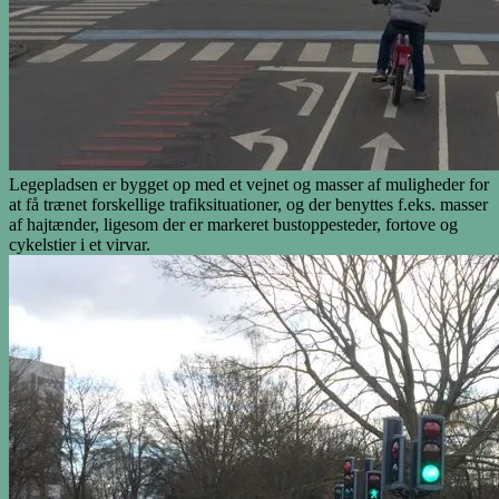
Legepladsen er bygget op med et vejnet og masser af muligheder for
at få trænet forskellige trafiksituationer, og der benyttes f.eks. masser
af hajtænder, ligesom der er markeret bustoppesteder, fortove og
cykelstier i et virvar.