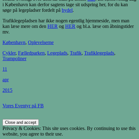
i København kan derfor sagtens tage sit udspring her, for du kan
søge på legepladser fordelt på
bydel
.
Trafiklegepladsen har ikke nogen egentlig hjemmeside, men man
kan læse mere om den
HER
og
HER
og bl.a. læse om åbningstider
mv.
København
,
Oplevelserne
Cykler
,
Fælledparken
,
Legeplads
,
Trafik
,
Trafiklegeplads
,
Trampoliner
11
apr
2015
Vores Eventyr på FB
Privacy & Cookies: This site uses cookies. By continuing to use this
website, you agree to their use.