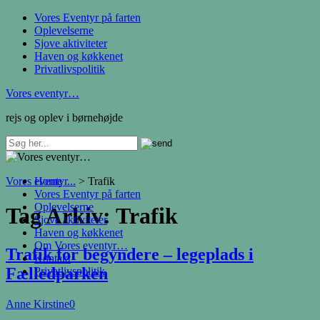
Vores Eventyr på farten
Oplevelserne
Sjove aktiviteter
Haven og køkkenet
Privatlivspolitik
Vores eventyr…
rejs og oplev i børnehøjde
Vores eventyr...
Home
>
Trafik
Vores Eventyr på farten
Oplevelserne
Tag Arkiv:
Trafik
Sjove aktiviteter
Haven og køkkenet
Om Vores eventyr…
Trafik for begyndere – legeplads i
Kontakt
Fælledparken
Privatlivspolitik
Anne Kirstine
0