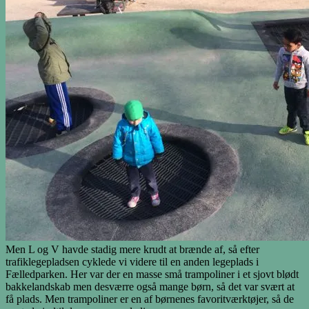
Men L og V havde stadig mere krudt at brænde af, så efter
trafiklegepladsen cyklede vi videre til en anden legeplads i
Fælledparken. Her var der en masse små trampoliner i et sjovt blødt
bakkelandskab men desværre også mange børn, så det var svært at
få plads. Men trampoliner er en af børnenes favoritværktøjer, så de