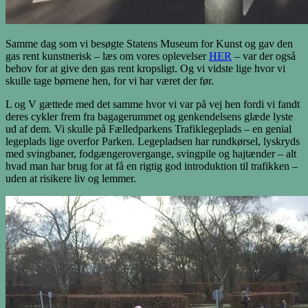
Samme dag som vi besøgte Statens Museum for Kunst og gav den
gas rent kunstnerisk – læs om vores oplevelser
HER
– var der også
behov for at give den gas rent kropsligt. Og vi vidste lige hvor vi
skulle tage børnene hen, for vi har været der før.
L og V gættede med det samme hvor vi var på vej hen fordi vi fandt
deres cykler frem fra bagagerummet og genkendelsens glæde lyste
ud af dem. Vi skulle på Fælledparkens Trafiklegeplads – en genial
legeplads lige overfor Parken. Legepladsen har rundkørsel, lyskryds
med svingbaner, fodgængerovergange, svingpile og hajtænder – alt
hvad man har brug for at få en rigtig god introduktion til trafikken –
uden at risikere liv og lemmer.