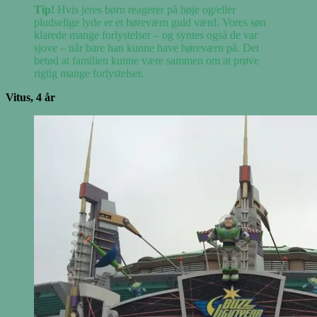
Tip!
Hvis jeres børn reagerer på høje og/eller
pludselige lyde er et høreværn guld værd. Vores søn
klarede mange forlystelser – og syntes også de var
sjove – når bare han kunne have høreværn på. Det
betød at familien kunne være sammen om at prøve
rigtig mange forlystelser.
Vitus, 4 år