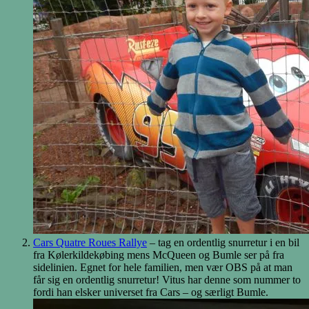
Cars Quatre Roues Rallye
– tag en ordentlig snurretur i en bil
fra Kølerkildekøbing mens McQueen og Bumle ser på fra
sidelinien. Egnet for hele familien, men vær OBS på at man
får sig en ordentlig snurretur! Vitus har denne som nummer to
fordi han elsker universet fra Cars – og særligt Bumle.