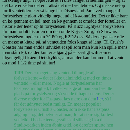
forskellige ting. Vi oplevede at vi blev fanget af stemningen – og at
det bare er sådan det er – altså det med ventetiden. Og måske netop
fordi ventetiderne er så lange har Disneyland Paris ved mange af
forlystelserne gjort virkelig meget ud af kø-området. Det er ikke bare
en kø gennem en hal, men en kø gennem et område der fortæller en
historie der leder op til forlystelsen. På Buzz Lightyear forlystelsen
får man fortalt historien om den onde Kejser Zurg, på Starwars-
forlystelsen møder man 3CPO og R2D2 osv. Så der er ganske ofte
en masse at kigge på, så ventetiden føles knapt så lang. Til Crush’s
Coaster har man endda udviklet et spil som man kun kan spille mens
man står i kø, da der kun er adgang på et særligt wifi som er
tilgængeligt i køen. Det skyldes, at man der kan komme til at vente
op mod 1 1/2 time på sin tur!
TIP!
Der er meget lang ventetid til nogle af
forlystelserne – det er ikke ualmindeligt med en times
ventetid – eller mere. Nogle af forlystelserne har
Fastpass-mulighed, hvilket vil sige at man kan bestille
plads på forlystelsen og så vende tilbage senere. Der er
diverse regler for Fastpass, læs mere om dem
her
, så I
får det udnyttet bedst muligt. En meget populær
forlystelse er Crush’s Coaster, som ikke har Fastpass
adgang – og det betyder at man, for at sikre sig kortest
ventetid, i bedste teenage-stil skal stille sig i kø til
Studio-parken inden åbningstid, og derefter spurte hen