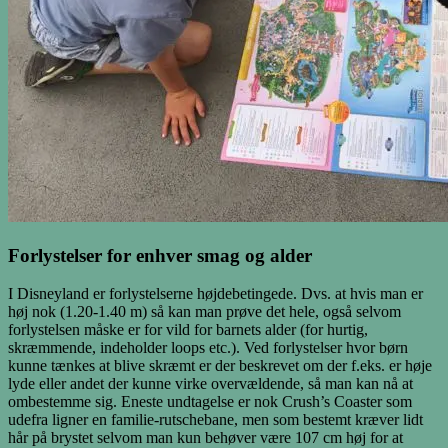
Forlystelser for enhver smag og alder
I Disneyland er forlystelserne højdebetingede. Dvs. at hvis man er
høj nok (1.20-1.40 m) så kan man prøve det hele, også selvom
forlystelsen måske er for vild for barnets alder (for hurtig,
skræmmende, indeholder loops etc.). Ved forlystelser hvor børn
kunne tænkes at blive skræmt er der beskrevet om der f.eks. er høje
lyde eller andet der kunne virke overvældende, så man kan nå at
ombestemme sig. Eneste undtagelse er nok Crush’s Coaster som
udefra ligner en familie-rutschebane, men som bestemt kræver lidt
hår på brystet selvom man kun behøver være 107 cm høj for at