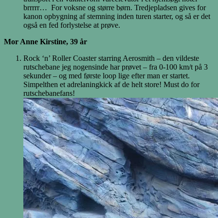
brrrrr… For voksne og større børn. Tredjepladsen gives for
kanon opbygning af stemning inden turen starter, og så er det
også en fed forlystelse at prøve.
Mor Anne Kirstine, 39 år
Rock ‘n’ Roller Coaster starring Aerosmith – den vildeste
rutschebane jeg nogensinde har prøvet – fra 0-100 km/t på 3
sekunder – og med første loop lige efter man er startet.
Simpelthen et adrelaningkick af de helt store! Must do for
rutschebanefans!