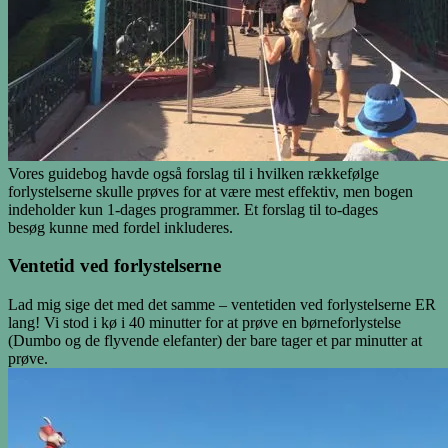
Vores guidebog havde også forslag til i hvilken rækkefølge
forlystelserne skulle prøves for at være mest effektiv, men bogen
indeholder kun 1-dages programmer. Et forslag til to-dages
besøg kunne med fordel inkluderes.
Ventetid ved forlystelserne
Lad mig sige det med det samme – ventetiden ved forlystelserne ER
lang! Vi stod i kø i 40 minutter for at prøve en børneforlystelse
(Dumbo og de flyvende elefanter) der bare tager et par minutter at
prøve.