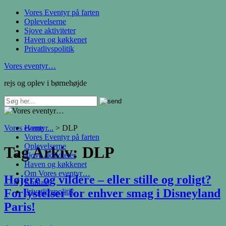
Vores Eventyr på farten
Oplevelserne
Sjove aktiviteter
Haven og køkkenet
Privatlivspolitik
Vores eventyr…
rejs og oplev i børnehøjde
Vores eventyr...
Home
>
DLP
Vores Eventyr på farten
Oplevelserne
Tag Arkiv:
DLP
Sjove aktiviteter
Haven og køkkenet
Om Vores eventyr…
Højere og vildere – eller stille og roligt?
Kontakt
Forlystelser for enhver smag i Disneyland
Privatlivspolitik
Paris!