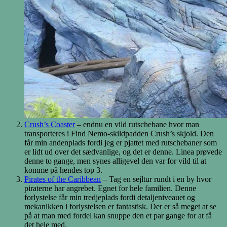
Crush’s Coaster
– endnu en vild rutschebane hvor man
transporteres i Find Nemo-skildpadden Crush’s skjold. Den
får min andenplads fordi jeg er pjattet med rutschebaner som
er lidt ud over det sædvanlige, og det er denne. Linea prøvede
denne to gange, men synes alligevel den var for vild til at
komme på hendes top 3.
Pirates of the Caribbean
– Tag en sejltur rundt i en by hvor
piraterne har angrebet. Egnet for hele familien. Denne
forlystelse får min tredjeplads fordi detaljeniveauet og
mekanikken i forlystelsen er fantastisk. Der er så meget at se
på at man med fordel kan snuppe den et par gange for at få
det hele med.