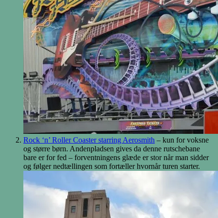
Rock ‘n’ Roller Coaster starring Aerosmith
– kun for voksne
og større børn. Andenpladsen gives da denne rutschebane
bare er for fed – forventningens glæde er stor når man sidder
og følger nedtællingen som fortæller hvornår turen starter.