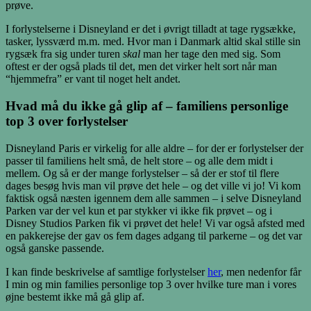
prøve.
I forlystelserne i Disneyland er det i øvrigt tilladt at tage rygsække,
tasker, lyssværd m.m. med. Hvor man i Danmark altid skal stille sin
rygsæk fra sig under turen
skal
man her tage den med sig. Som
oftest er der også plads til det, men det virker helt sort når man
“hjemmefra” er vant til noget helt andet.
Hvad må du ikke gå glip af – familiens personlige
top 3 over forlystelser
Disneyland Paris er virkelig for alle aldre – for der er forlystelser der
passer til familiens helt små, de helt store – og alle dem midt i
mellem. Og så er der mange forlystelser – så der er stof til flere
dages besøg hvis man vil prøve det hele – og det ville vi jo! Vi kom
faktisk også næsten igennem dem alle sammen – i selve Disneyland
Parken var der vel kun et par stykker vi ikke fik prøvet – og i
Disney Studios Parken fik vi prøvet det hele! Vi var også afsted med
en pakkerejse der gav os fem dages adgang til parkerne – og det var
også ganske passende.
I kan finde beskrivelse af samtlige forlystelser
her
, men nedenfor får
I min og min families personlige top 3 over hvilke ture man i vores
øjne bestemt ikke må gå glip af.