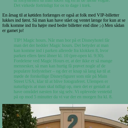
til forlystelsen så man sikrer sig en af de første vogne.
Det virkede fortrinligt for os to dage i træk.
En årsag til at køtiden forlænges er også at folk med VIP-billetter
lukkes ind først. Så man kan have stået og ventet længe for kun at se
folk komme ind fra højre med bedre billetter end dine ;-) Men sådan
er gamet jo!
TIP! Magic hours. Når man bor på et Disneyhotel får
man det der hedder Magic hours. Det betyder at man
kan komme ind i parken allerede fra klokken 8, hvor
parken ellers først åbner kl. 10 (pre-open kl. 9:30).
Fordelene ved Magic Hours er, at der ikke er så mange
mennesker, så man kan hurtig få prøvet nogle af de
populære forlystelser – og der er knap så lang kø til at
møde de forskellige Disneyfigurer som står på Main
Street USA, klar til at blive fotograferet. Ulempen er
naturligvis at man skal tidligt op, men det er genialt at
have området næsten for sig selv. Vi oplevede ventetid
på op mod 5 minutter da vi var der en morgen fra kl. 8.