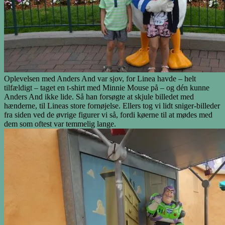
Oplevelsen med Anders And var sjov, for Linea havde – helt
tilfældigt – taget en t-shirt med Minnie Mouse på – og dén kunne
Anders And ikke lide. Så han forsøgte at skjule billedet med
hænderne, til Lineas store fornøjelse. Ellers tog vi lidt sniger-billeder
fra siden ved de øvrige figurer vi så, fordi køerne til at mødes med
dem som oftest var temmelig lange.