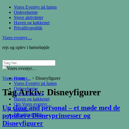
Vores Eventyr på farten
Oplevelserne
Sjove aktiviteter
Haven og køkkenet
Privatlivspolitik
Vores eventyr…
rejs og oplev i børnehøjde
Vores eventyr...
Home
>
Disneyfigurer
Vores Eventyr på farten
Oplevelserne
Tag Arkiv:
Disneyfigurer
Sjove aktiviteter
Haven og køkkenet
Om Vores eventyr…
Up close and personal – et møde med de
Kontakt
populære Disneyprinsesser og
Privatlivspolitik
Disneyfigurer