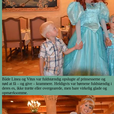
Både Linea og Vitus var fuldstændig opslugte af prinsesserne og
nød at få – og give – krammere. Heldigvis var børnene fuldstændig i
deres es, ikke trætte eller overgearede, men bare virkelig glade og
opmærksomme.