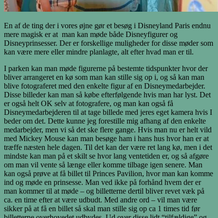
En af de ting der i vores øjne gør et besøg i Disneyland Paris endnu
mere magisk er at man kan møde både Disneyfigurer og
Disneyprinsesser. Der er forskellige muligheder for disse møder som
kan være mere eller mindre planlagte, alt efter hvad man er til.
I parken kan man møde figurerne på bestemte tidspunkter hvor der
bliver arrangeret en kø som man kan stille sig op i, og så kan man
blive fotograferet med den enkelte figur af en Disneymedarbejder.
Disse billeder kan man så købe efterfølgende hvis man har lyst. Det
er også helt OK selv at fotografere, og man kan også få
Disneymedarbejderen til at tage billede med jeres eget kamera hvis I
beder om det. Dette kunne jeg forestille mig afhang af den enkelte
medarbejder, men vi så det ske flere gange. Hvis man nu er helt vild
med Mickey Mouse kan man besøge ham i hans hus hvor han er at
træffe næsten hele dagen. Til det kan der være ret lang kø, men i det
mindste kan man på et skilt se hvor lang ventetiden er, og så afgøre
om man vil vente så længe eller komme tilbage igen senere. Man
kan også prøve at få billet til Princes Pavilion, hvor man kan komme
ind og møde en prinsesse. Man ved ikke på forhånd hvem der er
man kommer til at møde – og billetterne dertil bliver revet væk på
ca. en time efter at være udbudt. Med andre ord – vil man være
sikker på at få en billet så skal man stille sig op ca 1 times tid før
billetterne overhovedet udbydes. Ud over disse lidt “tilfældige” og