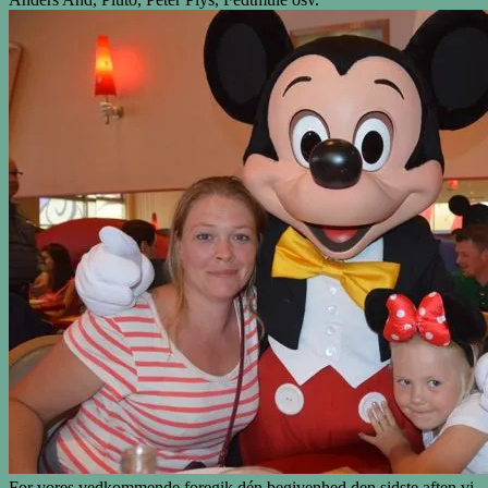
For vores vedkommende foregik dén begivenhed den sidste aften vi