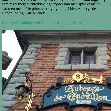
som regel meget ventetids-tunge møder kan man spise et måltid
sammen med både prinsesser og figurer, på hhv. Auberge de
Cendrillon og Cafe Mickey.
Eventyrlig middag ved Askepots kongelige bord