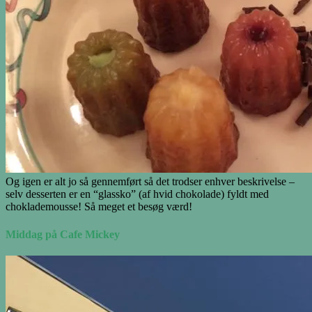
Og igen er alt jo så gennemført så det trodser enhver beskrivelse –
selv desserten er en “glassko” (af hvid chokolade) fyldt med
choklademousse! Så meget et besøg værd!
Middag på Cafe Mickey