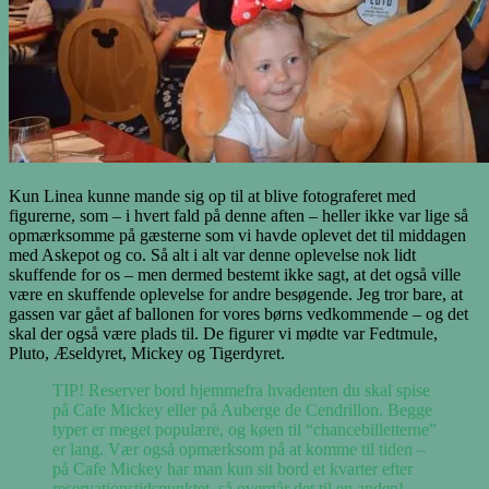
Kun Linea kunne mande sig op til at blive fotograferet med
figurerne, som – i hvert fald på denne aften – heller ikke var lige så
opmærksomme på gæsterne som vi havde oplevet det til middagen
med Askepot og co. Så alt i alt var denne oplevelse nok lidt
skuffende for os – men dermed bestemt ikke sagt, at det også ville
være en skuffende oplevelse for andre besøgende. Jeg tror bare, at
gassen var gået af ballonen for vores børns vedkommende – og det
skal der også være plads til. De figurer vi mødte var Fedtmule,
Pluto, Æseldyret, Mickey og Tigerdyret.
TIP! Reserver bord hjemmefra hvadenten du skal spise
på Cafe Mickey eller på Auberge de Cendrillon. Begge
typer er meget populære, og køen til “chancebilletterne”
er lang. Vær også opmærksom på at komme til tiden –
på Cafe Mickey har man kun sit bord et kvarter efter
reservationstidspunktet, så overgår det til en anden!