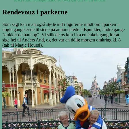
Rendevouz i parkerne
Som sagt kan man også støde ind i figurerne rundt om i parken –
nogle gange er de til stede på annoncerede tidspunkter, andre gange
“dukker de bare op”. Vi stillede os kun i kø en enkelt gang for at
sige hej til Anders And, og det var en tidlig morgen omkring kl. 8
(tak til Magic Hours!).