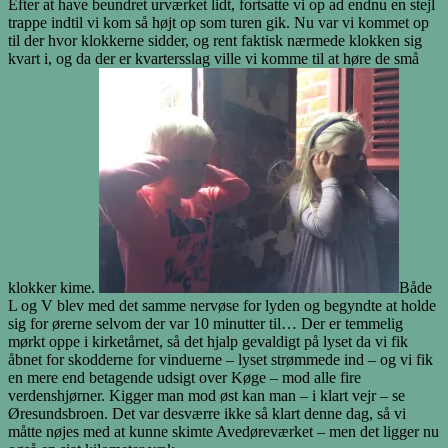
Efter at have beundret urværket lidt, fortsatte vi op ad endnu en stejl
trappe indtil vi kom så højt op som turen gik. Nu var vi kommet op
til der hvor klokkerne sidder, og rent faktisk nærmede klokken sig
kvart i, og da der er kvartersslag ville vi komme til at høre de små
klokker kime.
Både
L og V blev med det samme nervøse for lyden og begyndte at holde
sig for ørerne selvom der var 10 minutter til… Der er temmelig
mørkt oppe i kirketårnet, så det hjalp gevaldigt på lyset da vi fik
åbnet for skodderne for vinduerne – lyset strømmede ind – og vi fik
en mere end betagende udsigt over Køge – mod alle fire
verdenshjørner. Kigger man mod øst kan man – i klart vejr – se
Øresundsbroen. Det var desværre ikke så klart denne dag, så vi
måtte nøjes med at kunne skimte Avedøreværket – men det ligger nu