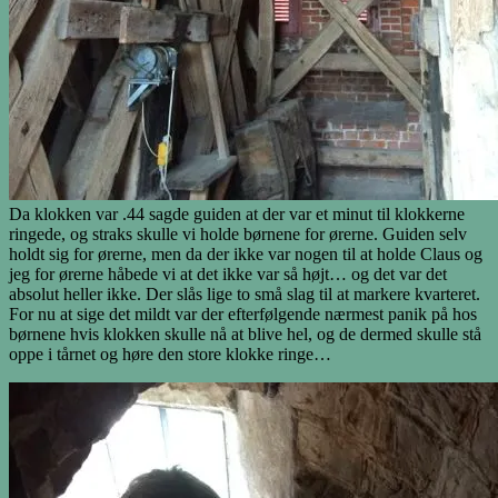
Da klokken var .44 sagde guiden at der var et minut til klokkerne
ringede, og straks skulle vi holde børnene for ørerne. Guiden selv
holdt sig for ørerne, men da der ikke var nogen til at holde Claus og
jeg for ørerne håbede vi at det ikke var så højt… og det var det
absolut heller ikke. Der slås lige to små slag til at markere kvarteret.
For nu at sige det mildt var der efterfølgende nærmest panik på hos
børnene hvis klokken skulle nå at blive hel, og de dermed skulle stå
oppe i tårnet og høre den store klokke ringe…