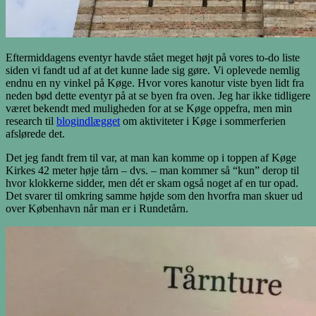
Eftermiddagens eventyr havde stået meget højt på vores to-do liste
siden vi fandt ud af at det kunne lade sig gøre. Vi oplevede nemlig
endnu en ny vinkel på Køge. Hvor vores kanotur viste byen lidt fra
neden bød dette eventyr på at se byen fra oven. Jeg har ikke tidligere
været bekendt med muligheden for at se Køge oppefra, men min
research til
blogindlægget
om aktiviteter i Køge i sommerferien
afslørede det.
Det jeg fandt frem til var, at man kan komme op i toppen af Køge
Kirkes 42 meter høje tårn – dvs. – man kommer så “kun” derop til
hvor klokkerne sidder, men dét er skam også noget af en tur opad.
Det svarer til omkring samme højde som den hvorfra man skuer ud
over København når man er i Rundetårn.