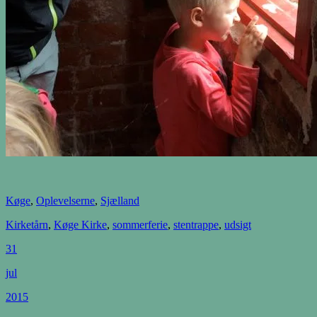
Køge
,
Oplevelserne
,
Sjælland
Kirketårn
,
Køge Kirke
,
sommerferie
,
stentrappe
,
udsigt
31
jul
2015