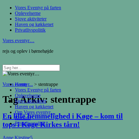
Vores Eventyr på farten
Oplevelserne
Sjove aktiviteter
Haven og køkkenet
Privatlivspolitik
Vores eventyr…
rejs og oplev i børnehøjde
Vores eventyr...
Home
>
stentrappe
Vores Eventyr på farten
Oplevelserne
Tag Arkiv:
stentrappe
Sjove aktiviteter
Haven og køkkenet
Om Vores eventyr…
En lille hemmelighed i Køge – kom til
Kontakt
tops i Køge Kirkes tårn!
Privatlivspolitik
Anne Kirstine
5