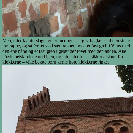
Men, efter kvarterslaget gik vi ned igen – først baglæns ad den stejle
trætrappe, og så forlæns ad stentrappen, med et fast greb i Vitus med
den ene hånd og et fast greb i gelænder-tovet med den anden. Alle
nåede helskindede ned igen, og ude i det fri – i sikker afstand fra
klokkerne – ville begge børn gerne høre klokkerne ringe.