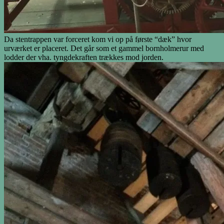
Da stentrappen var forceret kom vi op på første “dæk” hvor
urværket er placeret. Det går som et gammel bornholmerur med
lodder der vha. tyngdekraften trækkes mod jorden.