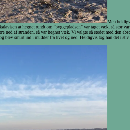
Men heldigvi
 lokalavisen at hegnet rundt om “byggepladsen” var taget væk, så stor 
ængere ned af stranden, så var hegnet væk. Vi valgte så stedet med den 
 og blev smurt ind i mudder fra livet og ned. Heldigvis tog han det i stiv