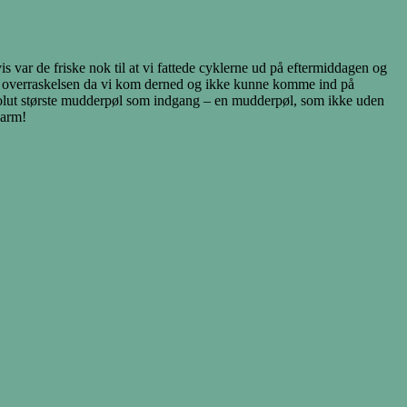
s var de friske nok til at vi fattede cyklerne ud på eftermiddagen og
var overraskelsen da vi kom derned og ikke kunne komme ind på
absolut største mudderpøl som indgang – en mudderpøl, som ikke uden
 arm!