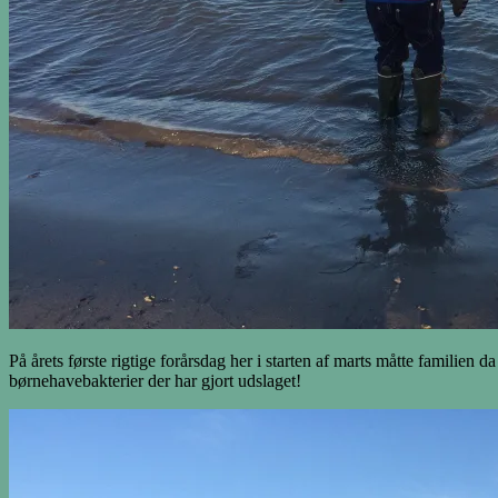
På årets første rigtige forårsdag her i starten af marts måtte famili
børnehavebakterier der har gjort udslaget!