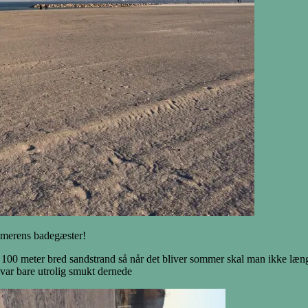
mmerens badegæster!
 100 meter bred sandstrand så når det bliver sommer skal man ikke længe
 var bare utrolig smukt dernede