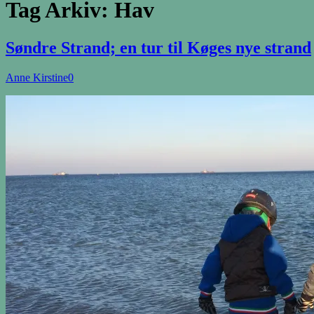
Tag Arkiv:
Hav
Søndre Strand; en tur til Køges nye strand
Anne Kirstine
0