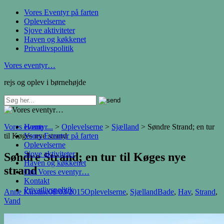
Vores Eventyr på farten
Oplevelserne
Sjove aktiviteter
Haven og køkkenet
Privatlivspolitik
Vores eventyr…
rejs og oplev i børnehøjde
Vores eventyr...
Home
>
Oplevelserne
>
Sjælland
>
Søndre Strand; en tur
til Køges nye strand
Vores Eventyr på farten
Oplevelserne
Sjove aktiviteter
Søndre Strand; en tur til Køges nye
Haven og køkkenet
strand
Om Vores eventyr…
Kontakt
Privatlivspolitik
Anne Kirstine
08/03/2015
Oplevelserne
,
Sjælland
Bade
,
Hav
,
Strand
,
Vand