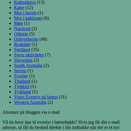
København
(13)
Køge
(12)
Mor i haven
(1)
Mor i køkkenet
(6)
Møn
(1)
Næstved
(2)
Odense
(5)
Oplevelserne
(48)
Roskilde
(1)
Sjælland
(35)
Sjove aktiviteter
(7)
Slovenien
(2)
South Australia
(2)
Stevns
(1)
Sverige
(1)
Thailand
(1)
Tjekkiet
(1)
Tyskland
(1)
Vores Eventyr på farten
(31)
Western Australia
(2)
Abonner på bloggen via e-mail
Vil du have tips til eventyr i børnehøjde? Hvis jeg får din e-mail
adresse, så får du besked direkte i din indbakke når der er et nyt