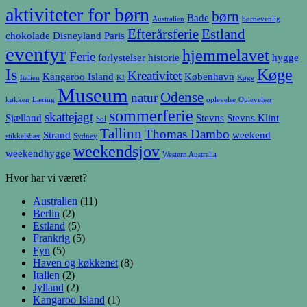
aktiviteter for børn
børn
Bade
Australien
børnevenlig
Efterårsferie
Estland
chokolade
Disneyland Paris
eventyr
hjemmelavet
Ferie
forlystelser
historie
hygge
Is
Køge
Kreativitet
Kangaroo Island
København
Italien
KI
Køge
Museum
Odense
natur
køkken
Læring
oplevelse
Oplevelser
sommerferie
skattejagt
Sjælland
Stevns
Stevns Klint
Sol
Tallinn
Thomas Dambo
Strand
weekend
stikkelsbær
Sydney
weekendsjov
weekendhygge
Western Australia
Hvor har vi været?
Australien
(11)
Berlin
(2)
Estland
(5)
Frankrig
(5)
Fyn
(5)
Haven og køkkenet
(8)
Italien
(2)
Jylland
(2)
Kangaroo Island
(1)