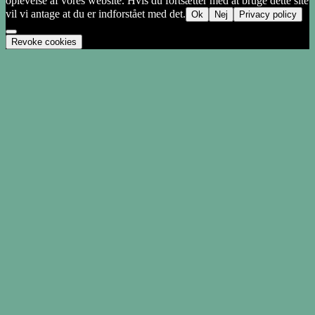
oplevelse af vores website. Hvis du fortsætter med at bruge dette site
vil vi antage at du er indforstået med det.
Ok
Nej
Privacy policy
Revoke cookies