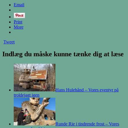
Email
Print
More
Tweet
Indlæg du måske kunne tænke dig at læse
Hans Hulehånd – Vores eventyr på
troldejagt igen
Runde Rie i tindrende frost – Vores