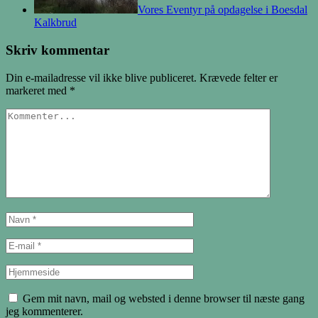
Vores Eventyr på opdagelse i Boesdal
Kalkbrud
Skriv kommentar
Din e-mailadresse vil ikke blive publiceret.
Krævede felter er
markeret med
*
Gem mit navn, mail og websted i denne browser til næste gang
jeg kommenterer.