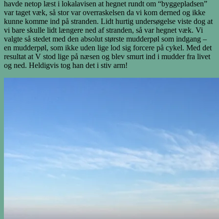
havde netop læst i lokalavisen at hegnet rundt om “byggepladsen”
var taget væk, så stor var overraskelsen da vi kom derned og ikke
kunne komme ind på stranden. Lidt hurtig undersøgelse viste dog at
vi bare skulle lidt længere ned af stranden, så var hegnet væk. Vi
valgte så stedet med den absolut største mudderpøl som indgang –
en mudderpøl, som ikke uden lige lod sig forcere på cykel. Med det
resultat at V stod lige på næsen og blev smurt ind i mudder fra livet
og ned. Heldigvis tog han det i stiv arm!